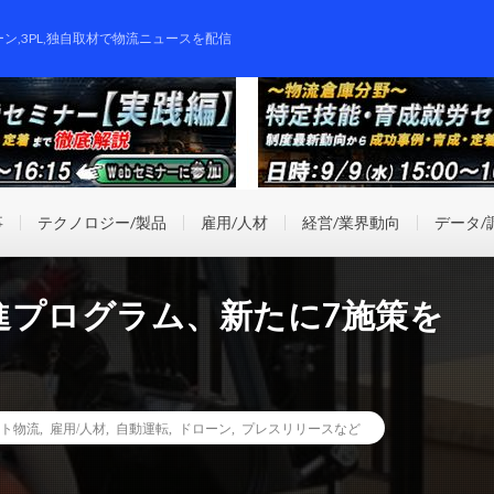
ーン,3PL,独自取材で物流ニュースを配信
事
テクノロジー/製品
雇用/人材
経営/業界動向
データ/
進プログラム、新たに7施策を
ト物流
,
雇用/人材
,
自動運転
,
ドローン
,
プレスリリースなど