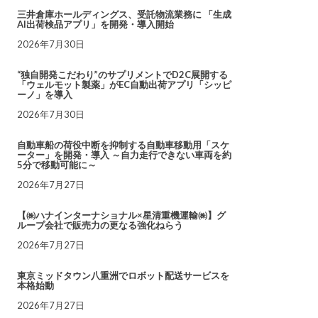
三井倉庫ホールディングス、受託物流業務に 「生成
AI出荷検品アプリ」を開発・導入開始
2026年7月30日
“独自開発こだわり”のサプリメントでD2C展開する
「ウェルモット製薬」がEC自動出荷アプリ「シッピ
ーノ」を導入
2026年7月30日
自動車船の荷役中断を抑制する自動車移動用「スケ
ーター」を開発・導入 ～自力走行できない車両を約
5分で移動可能に～
2026年7月27日
【㈱ハナインターナショナル×星清重機運輸㈱】グ
ループ会社で販売力の更なる強化ねらう
2026年7月27日
東京ミッドタウン八重洲でロボット配送サービスを
本格始動
2026年7月27日