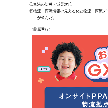
⑤空港の防災・減災対策
⑥物流・商流情報の見える化と物流・商流デ
――が並んだ。
（藤原秀行）