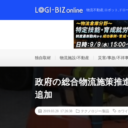
物流不動産,ロボット,ドロ
独自取材
物流施設/不動産
災害/事故/不祥
政府の総合物流施策推
追加
2019.03.28 17:26:38
テクノロジー/製品
ホワイ