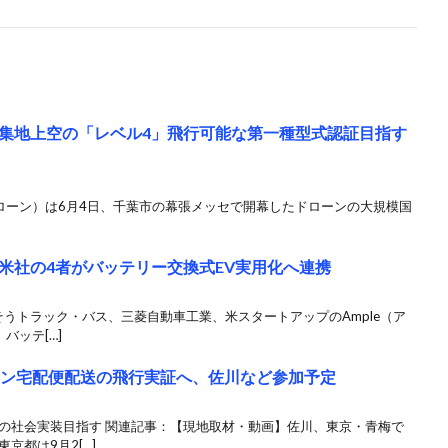
集地上空の「レベル4」飛行可能な第一種型式認証目指す
（プロドローン）は6月4日、千葉市の幕張メッセで開幕したドローンの大規模国
米社の4者がバッテリー交換式EV実用化へ連携
ふそうトラック・バス、三菱自動車工業、米スタートアップのAmple（ア
バッテ[…]
ーン宅配便配送の飛行実証へ、佐川など参加予定
降の社会実装目指す 関連記事：【現地取材・動画】佐川、東京・青梅で
京都は9月2[…]