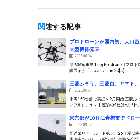
関連する記事
プロドローンが国内初、人口密
大型機体発表
2025.06.04
最大離陸重量45kg Prodrone
際展示会「Japan Drone 20[…]
三菱ふそう、三菱自、ヤマト、
2025.06.07
車両150台超で実証を9月開始 三菱
ンプル）、ヤマト運輸の4社は6月6日、
東京都が10月に青梅市でドロ
2023.09.27
配送エリア・ルート拡大、25年度以
実施中のドローン配送実証実験を公開 東