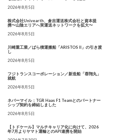
2026年8月5日
株式会社Univearth、倉吉運送株式会社と資本提
携〜山陰エリアへ実運送ネットワークを拡大〜
2026年8月5日
川崎重工業／ばら積運搬船「ARISTOS II」の引き渡
し
2026年8月5日
フジトランスコーポレーション／新造船「蓉翔丸」
就航
2026年8月5日
ネバーマイル：TGR Haas F1 Teamとのパートナー
シップ契約を締結しました
2026年8月5日
【トドケール】マルチキャリア化に向けて、2026
年7月よりヤマト運輸とのAPI連携を開始
2026年7月30日