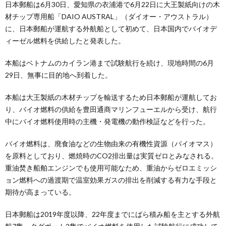
日本郵船は6月30日、愛知県の衣浦港で6月22日に大王製紙向けの木
材チップ専用船「DAIO AUSTRAL」（ダイオー・アウストラル）
に、日本郵船が運航する外航船として初めて、日本国内でバイオデ
ィーゼル燃料を供給したと発表した。
本船はベトナムのカイラン港まで試験航行を続け、現地時間の6月
29日、無事に目的地へ到着した。
本船は大王製紙の木材チップを輸送するため日本郵船が運航してお
り、バイオ燃料の供給を豊田通商マリンフューエルから受け、航行
中にバイオ燃料使用時の主機・発電機の動作検証などを行った。
バイオ燃料は、廃食油などの生物由来の有機性資源（バイオマス）
を原料としており、燃焼時のCO2排出量は実質ゼロとみなされる。
重油焚き船舶エンジンでも使用可能なため、重油からゼロエミッシ
ョン燃料への過渡期で温室効果ガスの排出を削減する有力な手段と
期待が高まっている。
日本郵船は2019年度以降、22年度までにばら積み船を主とする外航