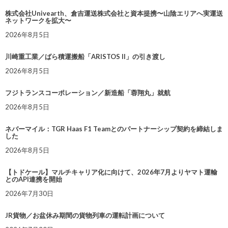
株式会社Univearth、倉吉運送株式会社と資本提携〜山陰エリアへ実運送
ネットワークを拡大〜
2026年8月5日
川崎重工業／ばら積運搬船「ARISTOS II」の引き渡し
2026年8月5日
フジトランスコーポレーション／新造船「蓉翔丸」就航
2026年8月5日
ネバーマイル：TGR Haas F1 Teamとのパートナーシップ契約を締結しま
した
2026年8月5日
【トドケール】マルチキャリア化に向けて、2026年7月よりヤマト運輸
とのAPI連携を開始
2026年7月30日
JR貨物／お盆休み期間の貨物列車の運転計画について