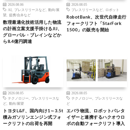
2026.08.06
2026.08.05
AI
,
プレスリリースなど
,
動向/展
プレスリリースなど
,
ロボット
望
,
提携/合弁など
RobotBank、次世代自律走行
数理最適化技術活用した物流
フォークリフト「StarFork
の計画立案支援手掛けるJIJ、
1500」の販売を開始
グローバル・ブレインなどか
ら8.4億円調達
2026.08.05
2026.08.05
テクノロジー
,
プレスリリースな
テクノロジー
,
プレスリリースな
ど
,
動向/展望
ど
トヨタL&F、国内向け1～3.5t
エバラ物流、ロボットパレタ
積みガソリンエンジン式フォ
イザーと連携するハクオウロ
ークリフトの出荷を再開
ボの自動フォークリフト導入