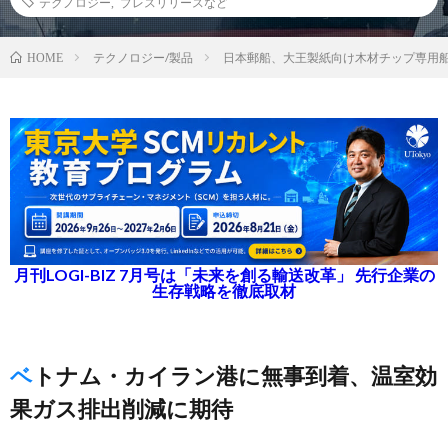
テクノロジー
,
プレスリリースなど
テクノロジー/製品
日本郵船、大王製紙向け木材チップ専用
HOME
月刊LOGI-BIZ 7月号は「未来を創る輸送改革」 先行企業の
生存戦略を徹底取材
ベトナム・カイラン港に無事到着、温室効
果ガス排出削減に期待