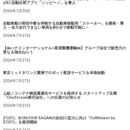
がEC自動出荷アプリ「シッピーノ」を導入
2026年7月30日
自動車船の荷役中断を抑制する自動車移動用「スケーター」を開発・導
入 ～自力走行できない車両を約5分で移動可能に～
2026年7月27日
【㈱ハナインターナショナル×星清重機運輸㈱】グループ会社で販売力の
更なる強化ねらう
2026年7月27日
東京ミッドタウン八重洲でロボット配送サービスを本格始動
2026年7月27日
上組／コンテナ物流最適化サービスを提供する スタートアップ企業
「OneStream株式会社」への出資のお知らせ
2026年7月21日
ZOZO、BONJOUR SAGANの自社EC拡大に向け「Fulfillment by
ZOZO」を提供開始