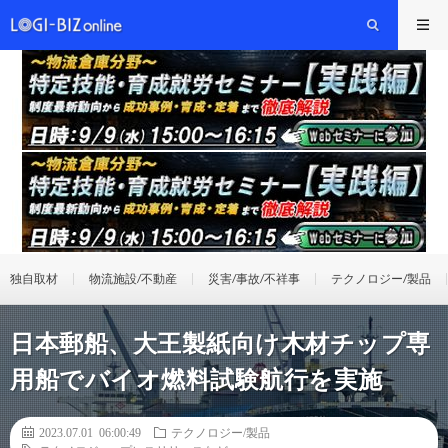
独自取材
物流施設/不動産
災害/事故/不祥事
テクノロジー/製品
日本郵船、大王製紙向け木材チップ専
用船でバイオ燃料試験航行を実施
2023.07.01 06:00:49
テクノロジー/製品