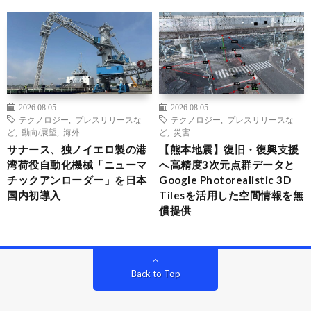
2026.08.05
2026.08.05
テクノロジー
,
プレスリリースな
テクノロジー
,
プレスリリースな
ど
,
動向/展望
,
海外
ど
,
災害
サナース、独ノイエロ製の港
【熊本地震】復旧・復興支援
湾荷役自動化機械「ニューマ
へ高精度3次元点群データと
チックアンローダー」を日本
Google Photorealistic 3D
国内初導入
Tilesを活用した空間情報を無
償提供
Back to Top