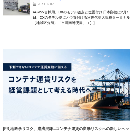
2023.02.02
AGV59台採用、DXのモデル拠点と位置付け 日本郵便は2月1
日、DXのモデル拠点と位置付ける次世代型大規模ターミナル
（地域区分局）「市川南郵便局」（[…]
[PR]地政学リスク、港湾混雑…コンテナ運賃の変動リスクへの新しいヘッ