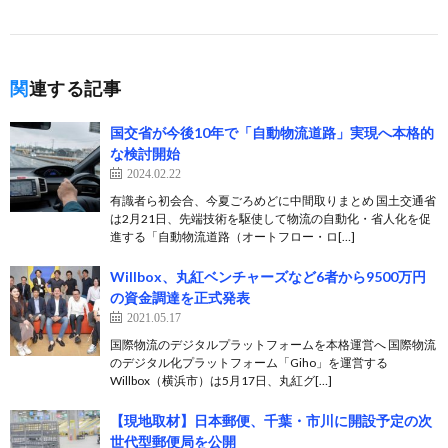
関連する記事
国交省が今後10年で「自動物流道路」実現へ本格的
な検討開始
2024.02.22
有識者ら初会合、今夏ごろめどに中間取りまとめ 国土交通省
は2月21日、先端技術を駆使して物流の自動化・省人化を促
進する「自動物流道路（オートフロー・ロ[…]
Willbox、丸紅ベンチャーズなど6者から9500万円
の資金調達を正式発表
2021.05.17
国際物流のデジタルプラットフォームを本格運営へ 国際物流
のデジタル化プラットフォーム「Giho」を運営する
Willbox（横浜市）は5月17日、丸紅グ[…]
【現地取材】日本郵便、千葉・市川に開設予定の次
世代型郵便局を公開