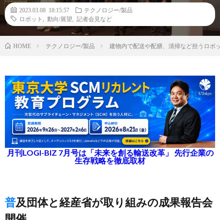
2023.03.08 18:15:57
テクノロジー/製品
ロボット
,
動向/展望
,
記者会見など
テクノロジー/製品
建物内で配送や配膳、清掃など担うロボッ
HOME
月刊LOGI-BIZ 7月号は「未来を創る輸送改革」 先行企業の
生存戦略を徹底取材
普及団体と経産省が取り組みの成果報告会
開催