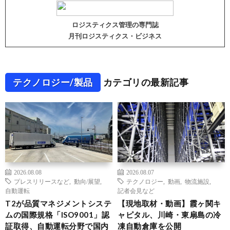
ロジスティクス管理の専門誌
月刊ロジスティクス・ビジネス
テクノロジー/製品
カテゴリの最新記事
2026.08.08
2026.08.07
プレスリリースなど
,
動向/展望
,
テクノロジー
,
動画
,
物流施設
,
自動運転
記者会見など
T2が品質マネジメントシステ
【現地取材・動画】霞ヶ関キ
ムの国際規格「ISO9001」認
ャピタル、川崎・東扇島の冷
証取得、自動運転分野で国内
凍自動倉庫を公開