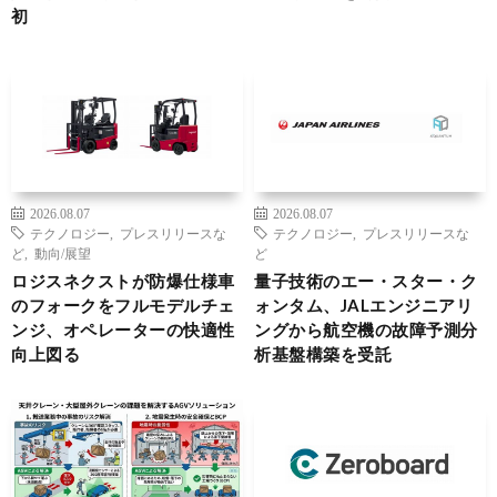
初
2026.08.07
2026.08.07
テクノロジー
,
プレスリリースな
テクノロジー
,
プレスリリースな
ど
,
動向/展望
ど
ロジスネクストが防爆仕様車
量子技術のエー・スター・ク
のフォークをフルモデルチェ
ォンタム、JALエンジニアリ
ンジ、オペレーターの快適性
ングから航空機の故障予測分
向上図る
析基盤構築を受託