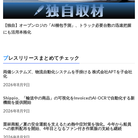
【独自】オープンロジの「AI梱包予測」、トラック必要台数の迅速把握
にも活用本格化
プレスリリースまとめてチェック
両備システムズ、物流自動化システムを手掛ける 株式会社APTを子会社
化
2026年8月9日
Shippio、「輸送中の商品」の可視化をInvoiceのAI-OCRで自動化する新
機能を提供開始
2026年8月9日
栗林商船／夏の安全運航を支えるため熱中症対策を強化。今年から船員
への飲料配布を開始、4年目となるファン付き作業服の支給も継続
2026年8月9日