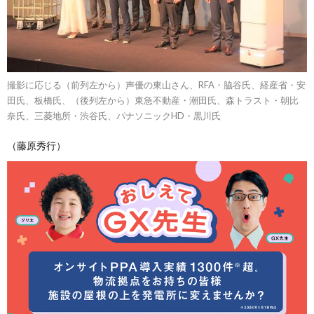
撮影に応じる（前列左から）声優の東山さん、RFA・脇谷氏、経産省・安
田氏、板橋氏、（後列左から）東急不動産・潮田氏、森トラスト・朝比
奈氏、三菱地所・渋谷氏、パナソニックHD・黒川氏
（藤原秀行）