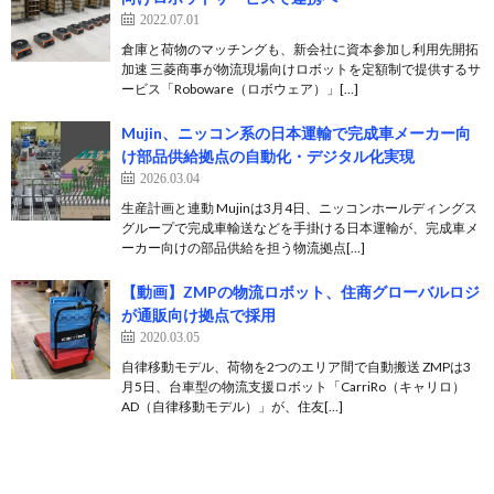
2022.07.01
倉庫と荷物のマッチングも、新会社に資本参加し利用先開拓
加速 三菱商事が物流現場向けロボットを定額制で提供するサ
ービス「Roboware（ロボウェア）」[…]
Mujin、ニッコン系の日本運輸で完成車メーカー向
け部品供給拠点の自動化・デジタル化実現
2026.03.04
生産計画と連動 Mujinは3月4日、ニッコンホールディングス
グループで完成車輸送などを手掛ける日本運輸が、完成車メ
ーカー向けの部品供給を担う物流拠点[…]
【動画】ZMPの物流ロボット、住商グローバルロジ
が通販向け拠点で採用
2020.03.05
自律移動モデル、荷物を2つのエリア間で自動搬送 ZMPは3
月5日、台車型の物流支援ロボット「CarriRo（キャリロ）
AD（自律移動モデル）」が、住友[…]