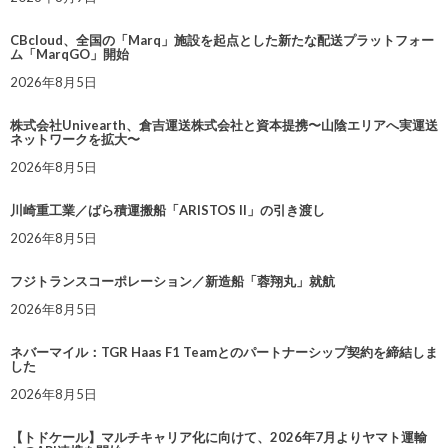
CBcloud、全国の「Marq」施設を起点とした新たな配送プラットフォー
ム「MarqGO」開始
2026年8月5日
株式会社Univearth、倉吉運送株式会社と資本提携〜山陰エリアへ実運送
ネットワークを拡大〜
2026年8月5日
川崎重工業／ばら積運搬船「ARISTOS II」の引き渡し
2026年8月5日
フジトランスコーポレーション／新造船「蓉翔丸」就航
2026年8月5日
ネバーマイル：TGR Haas F1 Teamとのパートナーシップ契約を締結しま
した
2026年8月5日
【トドケール】マルチキャリア化に向けて、2026年7月よりヤマト運輸