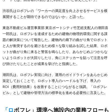
渋谷氏はロボフレの「ワーカーの満足度を向上させるサービスを横
展開することが期待できるのではないか」と語った。
東急不動産ビル運営事業部 東京ポートシティ竹芝総支配人の潮田喜
一郎氏は、ロボフレを達成するための建物の物理的環境に関する課
題の解決策について報告した。建物内の廊下の曲がり角でロボット
と人が衝突するのを避けるため様々な取り組みを試した結果、ロボ
ットが曲がり角に来ると警笛を鳴らしたり、あらかじめぶつからな
いようロボットが大回りしたり、角にステッカーを貼って注意を呼
び掛けたりしたことが成果を挙げたと指摘した。
潮田氏は、ロボフレ実現に向け、運用のガイドラインをあらかじめ
策定しておくことで、ロボット導入のハードルを下げ、導入の
ROI（費用対効果）を改善することにつながると強調。「ロボフレ
ビル」として建物や管理方法の標準化を進める必要性に言及した。
「ロボフレ」環境へ施設内の業務フローも