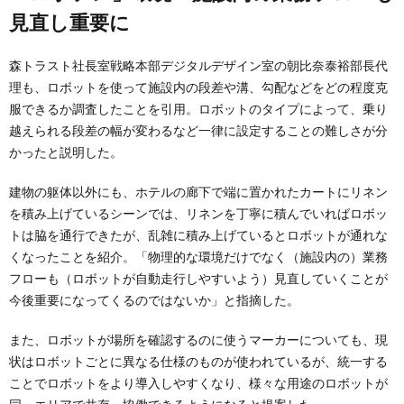
見直し重要に
森トラスト社長室戦略本部デジタルデザイン室の朝比奈泰裕部長代
理も、ロボットを使って施設内の段差や溝、勾配などをどの程度克
服できるか調査したことを引用。ロボットのタイプによって、乗り
越えられる段差の幅が変わるなど一律に設定することの難しさが分
かったと説明した。
建物の躯体以外にも、ホテルの廊下で端に置かれたカートにリネン
を積み上げているシーンでは、リネンを丁寧に積んでいればロボッ
トは脇を通行できたが、乱雑に積み上げているとロボットが通れな
くなったことを紹介。「物理的な環境だけでなく（施設内の）業務
フローも（ロボットが自動走行しやすいよう）見直していくことが
今後重要になってくるのではないか」と指摘した。
また、ロボットが場所を確認するのに使うマーカーについても、現
状はロボットごとに異なる仕様のものが使われているが、統一する
ことでロボットをより導入しやすくなり、様々な用途のロボットが