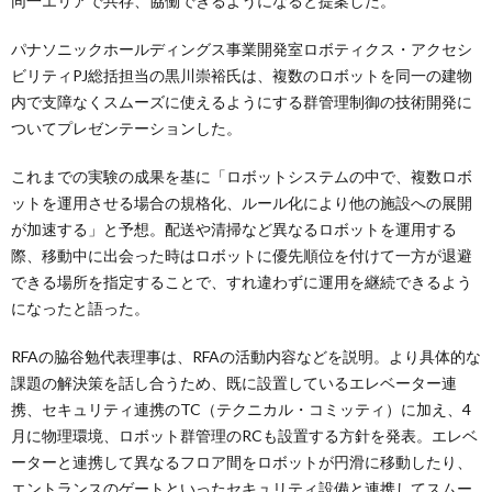
同一エリアで共存、協働できるようになると提案した。
パナソニックホールディングス事業開発室ロボティクス・アクセシ
ビリティPJ総括担当の黒川崇裕氏は、複数のロボットを同一の建物
内で支障なくスムーズに使えるようにする群管理制御の技術開発に
ついてプレゼンテーションした。
これまでの実験の成果を基に「ロボットシステムの中で、複数ロボ
ットを運用させる場合の規格化、ルール化により他の施設への展開
が加速する」と予想。配送や清掃など異なるロボットを運用する
際、移動中に出会った時はロボットに優先順位を付けて一方が退避
できる場所を指定することで、すれ違わずに運用を継続できるよう
になったと語った。
RFAの脇谷勉代表理事は、RFAの活動内容などを説明。より具体的な
課題の解決策を話し合うため、既に設置しているエレベーター連
携、セキュリティ連携のTC（テクニカル・コミッティ）に加え、4
月に物理環境、ロボット群管理のRCも設置する方針を発表。エレベ
ーターと連携して異なるフロア間をロボットが円滑に移動したり、
エントランスのゲートといったセキュリティ設備と連携してスムー