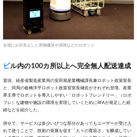
会場にお目見えした荷物搬送や清掃などのロボット
ビル内の100カ所以上へ完全無人配送達成
冒頭、経産省製造産業局の安田篤産業機械課長兼ロボット政策室長
と、同局の板橋洋平ロボット政策室室長補佐がそれぞれ登壇。産業
界主導でロボットを導入しやすい「ロボットフレンドリー」（ロボ
フレ）な建物や施設の環境を実現していくためにRFAが発足した経
緯などを紹介した。
併せて、サービスは多少いびつな部分があってもユーザーが受け入
れて使うことで、技術の発展を促す「人々の寛容さ」を醸成してい