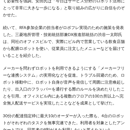
く必要性を強調。安田氏は「今日はサービス分野のロボット活用に
とって非常に大きな一歩になる」と取り組みの広がりに自信をのぞ
かせた。
続いて、RFA参加企業の担当者がロボフレ実現のための施策を発表
した。三菱地所管理・技術統括部兼DX推進部統括の渋谷一太郎氏
は、同社のオフィスビルで、実際にビル内で営業している飲食店舗
から配膳ロボットを使い、従業員に注文したメニューなどを届けて
いることを紹介した。
メーカーを問わずロボットを利用できるようにする「メーカーフリ
ーな連携システム」の実用化などを促進。トラブル回避のため、ロ
ボット移動中に、ロボット自身が音声を発信して周囲に注意喚起し
たり、出入口のフラッパーを通行する際のルールを決めたりしたこ
とを引用。オフィスビル内にある複数のフロアの100カ所以上へ完
全無人配送サービスを実現したことなどを成果として挙げた。
30分の配達指定枠に最大10のオーダーが入った際も、4台のロボッ
トがそれぞれのタスクを無事完遂できた。利用者を対象としたアン
ケートでは、回答者の9割がまた利用したいと答えたという。