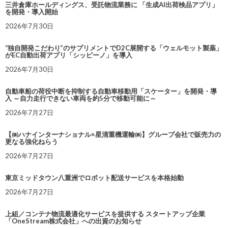
三井倉庫ホールディングス、受託物流業務に 「生成AI出荷検品アプリ」
を開発・導入開始
2026年7月30日
“独自開発こだわり”のサプリメントでD2C展開する「ウェルモット製薬」
がEC自動出荷アプリ「シッピーノ」を導入
2026年7月30日
自動車船の荷役中断を抑制する自動車移動用「スケーター」を開発・導
入 ～自力走行できない車両を約5分で移動可能に～
2026年7月27日
【㈱ハナインターナショナル×星清重機運輸㈱】グループ会社で販売力の
更なる強化ねらう
2026年7月27日
東京ミッドタウン八重洲でロボット配送サービスを本格始動
2026年7月27日
上組／コンテナ物流最適化サービスを提供する スタートアップ企業
「OneStream株式会社」への出資のお知らせ