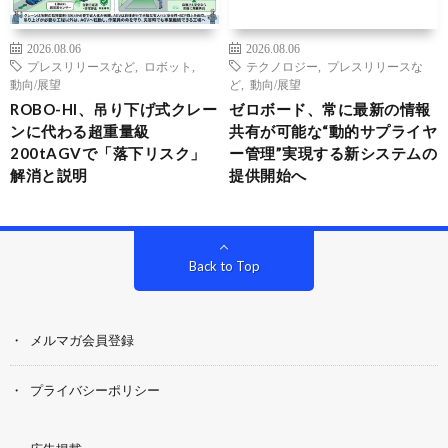
2026.08.06
2026.08.06
プレスリリースなど
,
ロボット
,
テクノロジー
,
プレスリリースな
動向/展望
ど
,
動向/展望
ROBO-HI、吊り下げ式クレー
ゼロボード、常に最新の情報
ンに代わる超重量級
共有が可能な“動的サプライヤ
200tAGVで「落下リスク」
ー管理”実現する新システムの
解消と説明
提供開始へ
Back to Top
メルマガ会員登録
プライバシーポリシー