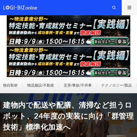
独自取材
物流施設/不動産
災害/事故/不祥事
テクノロジー/製品
建物内で配送や配膳、清掃など担うロ
ボット、24年度の実装に向け「群管理
技術」標準化加速へ