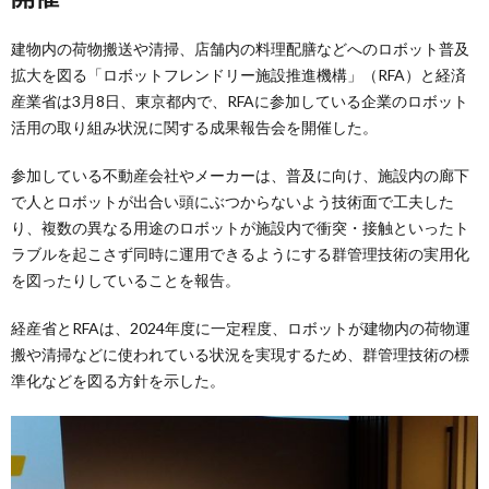
建物内の荷物搬送や清掃、店舗内の料理配膳などへのロボット普及
拡大を図る「ロボットフレンドリー施設推進機構」（RFA）と経済
産業省は3月8日、東京都内で、RFAに参加している企業のロボット
活用の取り組み状況に関する成果報告会を開催した。
参加している不動産会社やメーカーは、普及に向け、施設内の廊下
で人とロボットが出合い頭にぶつからないよう技術面で工夫した
り、複数の異なる用途のロボットが施設内で衝突・接触といったト
ラブルを起こさず同時に運用できるようにする群管理技術の実用化
を図ったりしていることを報告。
経産省とRFAは、2024年度に一定程度、ロボットが建物内の荷物運
搬や清掃などに使われている状況を実現するため、群管理技術の標
準化などを図る方針を示した。