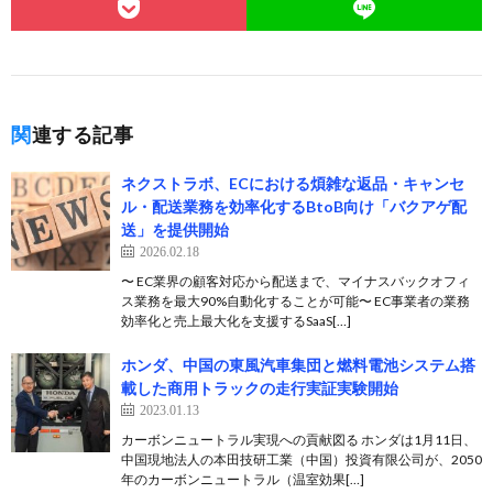
関連する記事
ネクストラボ、ECにおける煩雑な返品・キャンセ
ル・配送業務を効率化するBtoB向け「バクアゲ配
送」を提供開始
2026.02.18
〜 EC業界の顧客対応から配送まで、マイナスバックオフィ
ス業務を最大90%自動化することが可能〜 EC事業者の業務
効率化と売上最大化を支援するSaaS[…]
ホンダ、中国の東風汽車集団と燃料電池システム搭
載した商用トラックの走行実証実験開始
2023.01.13
カーボンニュートラル実現への貢献図る ホンダは1月11日、
中国現地法人の本田技研工業（中国）投資有限公司が、2050
年のカーボンニュートラル（温室効果[…]