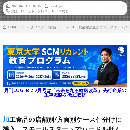
2025.04.23 13:07:15
nocategory
動画
,
ロボット
,
プレスリリースなど
テクノロジー/製品
F-LINE、食品物流拠点でプラスオートメ
HOME
月刊LOGI-BIZ 7月号は「未来を創る輸送改革」 先行企業の
生存戦略を徹底取材
加工食品の店舗別/方面別ケース仕分けに
導入、スモールスタートでハードル低く