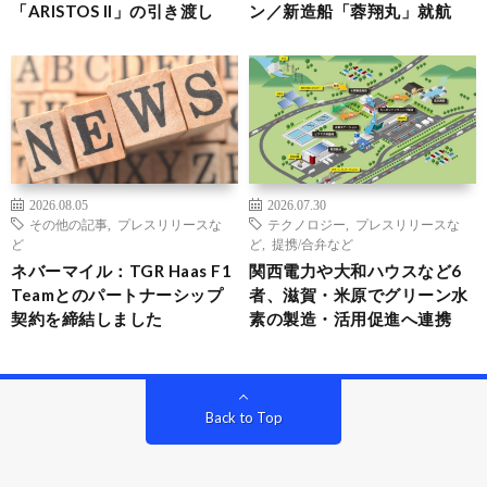
「ARISTOS II」の引き渡し
ン／新造船「蓉翔丸」就航
2026.08.05
2026.07.30
その他の記事
,
プレスリリースな
テクノロジー
,
プレスリリースな
ど
ど
,
提携/合弁など
ネバーマイル：TGR Haas F1
関西電力や大和ハウスなど6
Teamとのパートナーシップ
者、滋賀・米原でグリーン水
契約を締結しました
素の製造・活用促進へ連携
Back to Top