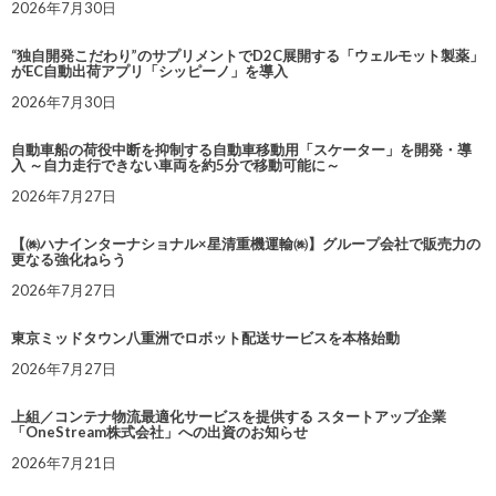
2026年7月30日
“独自開発こだわり”のサプリメントでD2C展開する「ウェルモット製薬」
がEC自動出荷アプリ「シッピーノ」を導入
2026年7月30日
自動車船の荷役中断を抑制する自動車移動用「スケーター」を開発・導
入 ～自力走行できない車両を約5分で移動可能に～
2026年7月27日
【㈱ハナインターナショナル×星清重機運輸㈱】グループ会社で販売力の
更なる強化ねらう
2026年7月27日
東京ミッドタウン八重洲でロボット配送サービスを本格始動
2026年7月27日
上組／コンテナ物流最適化サービスを提供する スタートアップ企業
「OneStream株式会社」への出資のお知らせ
2026年7月21日