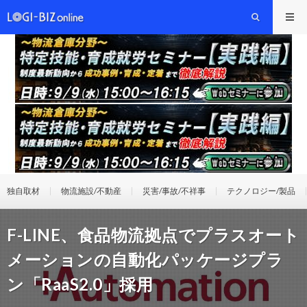
独自取材
物流施設/不動産
災害/事故/不祥事
テクノロジー/製品
F-LINE、食品物流拠点でプラスオート
メーションの自動化パッケージプラ
ン「RaaS2.0」採用