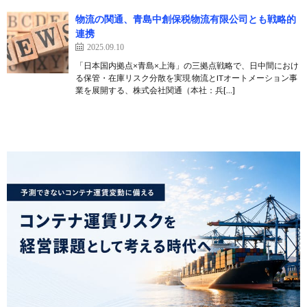
物流の関通、青島中創保税物流有限公司とも戦略的
連携
2025.09.10
「日本国内拠点×青島×上海」の三拠点戦略で、日中間におけ
る保管・在庫リスク分散を実現 物流とITオートメーション事
業を展開する、株式会社関通（本社：兵[…]