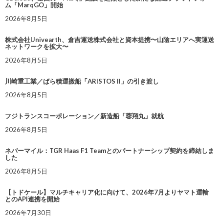
ム「MarqGO」開始
2026年8月5日
株式会社Univearth、倉吉運送株式会社と資本提携〜山陰エリアへ実運送
ネットワークを拡大〜
2026年8月5日
川崎重工業／ばら積運搬船「ARISTOS II」の引き渡し
2026年8月5日
フジトランスコーポレーション／新造船「蓉翔丸」就航
2026年8月5日
ネバーマイル：TGR Haas F1 Teamとのパートナーシップ契約を締結しま
した
2026年8月5日
【トドケール】マルチキャリア化に向けて、2026年7月よりヤマト運輸
とのAPI連携を開始
2026年7月30日