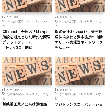
2026.08.05
2026.08.05
その他の記事
,
プレスリリースな
その他の記事
,
プレスリリースな
ど
ど
CBcloud、全国の「Marq」
株式会社Univearth、倉吉運
施設を起点とした新たな配送
送株式会社と資本提携〜山陰
プラットフォーム
エリアへ実運送ネットワーク
「MarqGO」開始
を拡大〜
2026.08.05
2026.08.05
その他の記事
,
プレスリリースな
その他の記事
,
プレスリリースな
ど
ど
川崎重工業／ばら積運搬船
フジトランスコーポレーショ