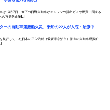
車は10月7日、傘下の日野自動車がエンジンの排出ガスや燃費に関する
の再発防止策[…]
ターの自動車運搬船火災、乗船の22人が入院・治療中
沖を航行していた日本の正栄汽船（愛媛県今治市）保有の自動車運搬船
]