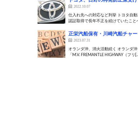
2022.10.07
仕入れ先への対応など列挙 トヨタ自動
認証取得で長年不正を続けていたことへ
正栄汽船保有・川崎汽船チャー
2023.07.31
オランダ沖、消火活動続く オランダ
「M.V. FREMANTLE HIGHWAY（フリ[…