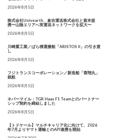
2026年8月5日
株式会社Univearth、倉吉運送株式会社と資本提
携〜山陰エリアへ実運送ネットワークを拡大〜
2026年8月5日
川崎重工業／ばら積運搬船「ARISTOS II」の引き渡
し
2026年8月5日
フジトランスコーポレーション／新造船「蓉翔丸」
就航
2026年8月5日
ネバーマイル：TGR Haas F1 Teamとのパートナー
シップ契約を締結しました
2026年8月5日
【トドケール】マルチキャリア化に向けて、2026
年7月よりヤマト運輸とのAPI連携を開始
2026年7月30日