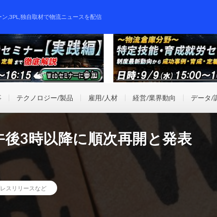
ーン,3PL,独自取材で物流ニュースを配信
事
テクノロジー/製品
雇用/人材
経営/業界動向
データ/
午後3時以降に順次再開と発表
レスリリースなど