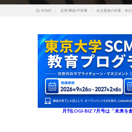
災害/事故/不祥事
名古屋港の作業、本日
HOME
月刊LOGI-BIZ 7月号は「未