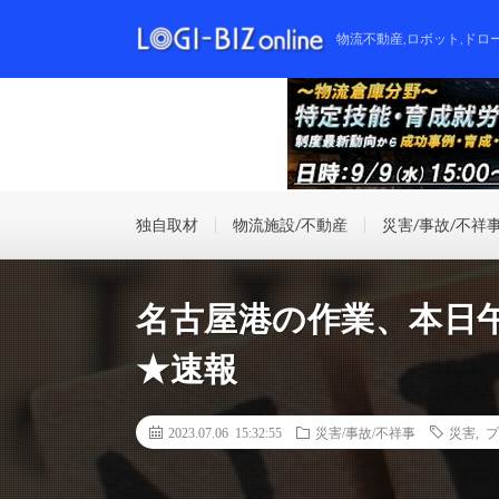
物流不動産,ロボット,ドロ
独自取材
物流施設/不動産
災害/事故/不祥
名古屋港の作業、本日
★速報
2023.07.06 15:32:55
災害/事故/不祥事
災害
,
プ