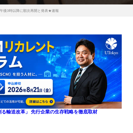
午後3時以降に順次再開と発表★速報
来を創る輸送改革」 先行企業の生存戦略を徹底取材