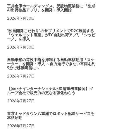
三井倉庫ホールディングス、受託物流業務に 「生成
AI出荷検品アプリ」を開発・導入開始
2026年7月30日
“独自開発こだわり”のサプリメントでD2C展開する
「ウェルモット製薬」がEC自動出荷アプリ「シッピ
ーノ」を導入
2026年7月30日
自動車船の荷役中断を抑制する自動車移動用「スケ
ーター」を開発・導入 ～自力走行できない車両を約
5分で移動可能に～
2026年7月27日
【㈱ハナインターナショナル×星清重機運輸㈱】グ
ループ会社で販売力の更なる強化ねらう
2026年7月27日
東京ミッドタウン八重洲でロボット配送サービスを
本格始動
2026年7月27日