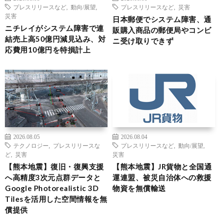
プレスリリースなど
,
動向/展望
,
プレスリリースなど
,
災害
災害
日本郵便でシステム障害、通
ニチレイがシステム障害で連
販購入商品の郵便局やコンビ
結売上高50億円減見込み、対
ニ受け取りできず
応費用10億円を特損計上
2026.08.05
2026.08.04
テクノロジー
,
プレスリリースな
プレスリリースなど
,
動向/展望
,
ど
,
災害
災害
【熊本地震】復旧・復興支援
【熊本地震】JR貨物と全国通
へ高精度3次元点群データと
運連盟、被災自治体への救援
Google Photorealistic 3D
物資を無償輸送
Tilesを活用した空間情報を無
償提供