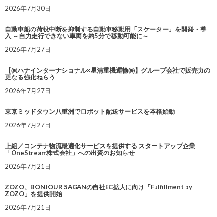
2026年7月30日
自動車船の荷役中断を抑制する自動車移動用「スケーター」を開発・導
入 ～自力走行できない車両を約5分で移動可能に～
2026年7月27日
【㈱ハナインターナショナル×星清重機運輸㈱】グループ会社で販売力の
更なる強化ねらう
2026年7月27日
東京ミッドタウン八重洲でロボット配送サービスを本格始動
2026年7月27日
上組／コンテナ物流最適化サービスを提供する スタートアップ企業
「OneStream株式会社」への出資のお知らせ
2026年7月21日
ZOZO、BONJOUR SAGANの自社EC拡大に向け「Fulfillment by
ZOZO」を提供開始
2026年7月21日