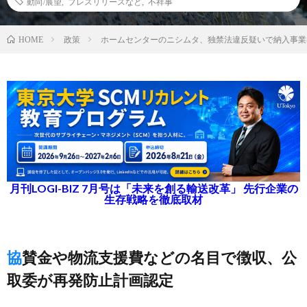
動向/展望
,
プレスリリースなど
,
不祥事
政策
ホームセンターのニシムタ、独禁法違反疑いで納入事業
HOME
月刊LOGI-BIZ 7月号は「未来を創る輸送改革」 先行企業の
生存戦略を徹底取材
協賛金や物流支援費などの名目で徴収、公
取委が再発防止計画認定