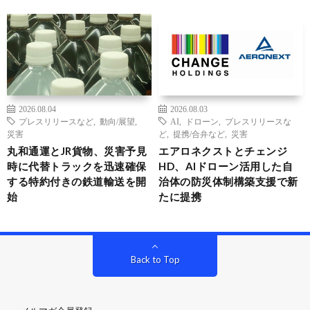
2026.08.04
2026.08.03
プレスリリースなど
,
動向/展望
,
AI
,
ドローン
,
プレスリリースな
災害
ど
,
提携/合弁など
,
災害
丸和通運とJR貨物、災害予見
エアロネクストとチェンジ
時に代替トラックを迅速確保
HD、AIドローン活用した自
する特約付きの鉄道輸送を開
治体の防災体制構築支援で新
始
たに提携
Back to Top