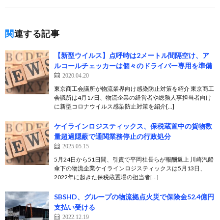
関連する記事
【新型ウイルス】点呼時は2メートル間隔空け、ア
ルコールチェッカーは個々のドライバー専用を準備
2020.04.20
東京商工会議所が物流業界向け感染防止対策を紹介 東京商工
会議所は4月17日、物流企業の経営者や総務人事担当者向け
に新型コロナウイルス感染防止対策を紹介[…]
ケイラインロジスティックス、保税蔵置中の貨物数
量超過隠蔽で通関業務停止の行政処分
2025.05.15
5月24日から51日間、引責で平岡社長らが報酬返上 川崎汽船
傘下の物流企業ケイラインロジスティックスは5月13日、
2022年に起きた保税蔵置場の担当者[…]
SBSHD、グループの物流拠点火災で保険金52.4億円
支払い受ける
2022.12.19