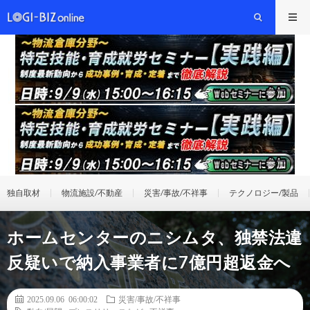
独自取材
物流施設/不動産
災害/事故/不祥事
テクノロジー/製品
ホームセンターのニシムタ、独禁法違
反疑いで納入事業者に7億円超返金へ
2025.09.06 06:00:02
災害/事故/不祥事