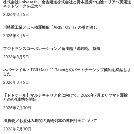
株式会社Univearth、倉吉運送株式会社と資本提携〜山陰エリアへ実運送
ネットワークを拡大〜
2026年8月5日
川崎重工業／ばら積運搬船「ARISTOS II」の引き渡し
2026年8月5日
フジトランスコーポレーション／新造船「蓉翔丸」就航
2026年8月5日
ネバーマイル：TGR Haas F1 Teamとのパートナーシップ契約を締結しま
した
2026年8月5日
【トドケール】マルチキャリア化に向けて、2026年7月よりヤマト運輸
とのAPI連携を開始
2026年7月30日
JR貨物／お盆休み期間の貨物列車の運転計画について
2026年7月30日