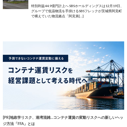
特別利益44.9億円計上へ SBSホールディングスは12月19日、
グループで低温物流を手掛けるSBSフレックが茨城県阿見町
で構えていた物流拠点「阿見第[…]
[PR]地政学リスク、港湾混雑…コンテナ運賃の変動リスクへの新しいヘッ
ジ方法「FFA」とは