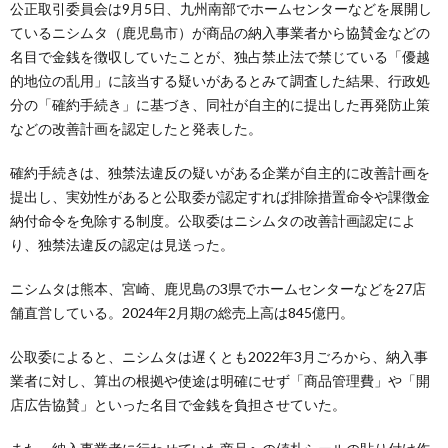
公正取引委員会は9月5日、九州南部でホームセンターなどを展開し
ているニシムタ（鹿児島市）が商品の納入事業者から協賛金などの
名目で金銭を徴収していたことが、独占禁止法で禁じている「優越
的地位の乱用」に該当する疑いがあるとみて調査した結果、行政処
分の「確約手続き」に基づき、同社が自主的に提出した再発防止策
などの改善計画を認定したと発表した。
確約手続きは、独禁法違反の疑いがある企業が自主的に改善計画を
提出し、実効性があると公取委が認定すれば排除措置命令や課徴金
納付命令を免除する制度。公取委はニシムタの改善計画認定によ
り、独禁法違反の認定は見送った。
ニシムタは熊本、宮崎、鹿児島の3県でホームセンターなどを27店
舗直営している。2024年2月期の総売上高は845億円。
公取委によると、ニシムタは遅くとも2022年3月ごろから、納入事
業者に対し、算出の根拠や使途は明確にせず「商品管理費」や「開
店広告協賛」といった名目で金銭を負担させていた。