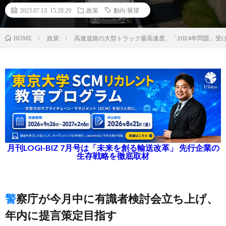
2023.07.13 15:28:29
政策
動向/展望
政策
高速道路の大型トラック最高速度、「2024年問題」受け
HOME
月刊LOGI-BIZ 7月号は「未来を創る輸送改革」 先行企業の
生存戦略を徹底取材
警察庁が今月中に有識者検討会立ち上げ、
年内に提言策定目指す