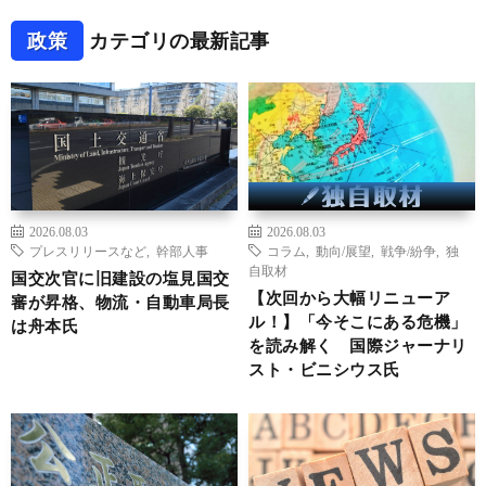
政策
カテゴリの最新記事
2026.08.03
2026.08.03
プレスリリースなど
,
幹部人事
コラム
,
動向/展望
,
戦争/紛争
,
独
自取材
国交次官に旧建設の塩見国交
【次回から大幅リニューア
審が昇格、物流・自動車局長
ル！】「今そこにある危機」
は舟本氏
を読み解く 国際ジャーナリ
スト・ビニシウス氏