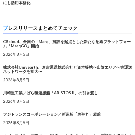
にも活用本格化
プレスリリースまとめてチェック
CBcloud、全国の「Marq」施設を起点とした新たな配送プラットフォー
ム「MarqGO」開始
2026年8月5日
株式会社Univearth、倉吉運送株式会社と資本提携〜山陰エリアへ実運送
ネットワークを拡大〜
2026年8月5日
川崎重工業／ばら積運搬船「ARISTOS II」の引き渡し
2026年8月5日
フジトランスコーポレーション／新造船「蓉翔丸」就航
2026年8月5日