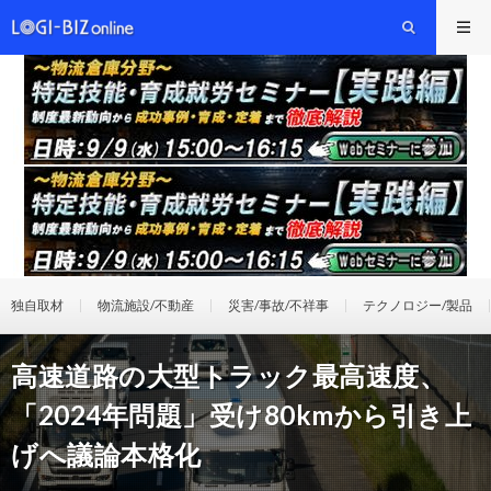
独自取材
物流施設/不動産
災害/事故/不祥事
テクノロジー/製品
高速道路の大型トラック最高速度、
「2024年問題」受け80kmから引き上
げへ議論本格化