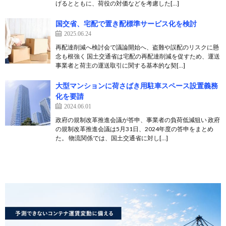
げるとともに、荷役の対価などを考慮した[…]
国交省、宅配で置き配標準サービス化を検討
2025.06.24
再配達削減へ検討会で議論開始へ、盗難や誤配のリスクに懸
念も根強く 国土交通省は宅配の再配達削減を促すため、運送
事業者と荷主の運送取引に関する基本的な契[…]
大型マンションに荷さばき用駐車スペース設置義務
化を要請
2024.06.01
政府の規制改革推進会議が答申、事業者の負荷低減狙い 政府
の規制改革推進会議は5月31日、2024年度の答申をまとめ
た。 物流関係では、国土交通省に対し[…]