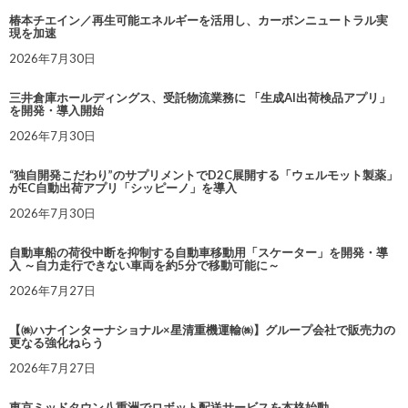
椿本チエイン／再生可能エネルギーを活用し、カーボンニュートラル実
現を加速
2026年7月30日
三井倉庫ホールディングス、受託物流業務に 「生成AI出荷検品アプリ」
を開発・導入開始
2026年7月30日
“独自開発こだわり”のサプリメントでD2C展開する「ウェルモット製薬」
がEC自動出荷アプリ「シッピーノ」を導入
2026年7月30日
自動車船の荷役中断を抑制する自動車移動用「スケーター」を開発・導
入 ～自力走行できない車両を約5分で移動可能に～
2026年7月27日
【㈱ハナインターナショナル×星清重機運輸㈱】グループ会社で販売力の
更なる強化ねらう
2026年7月27日
東京ミッドタウン八重洲でロボット配送サービスを本格始動