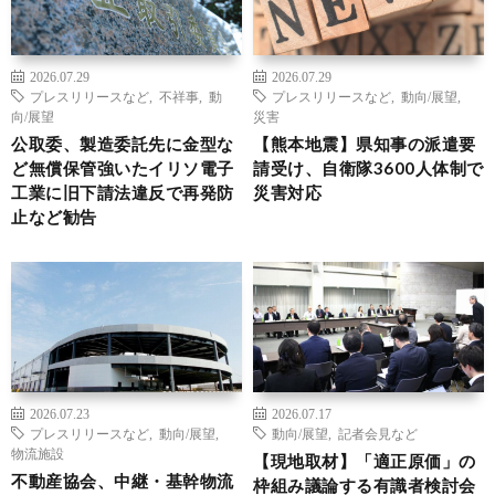
2026.07.29
2026.07.29
プレスリリースなど
,
不祥事
,
動
プレスリリースなど
,
動向/展望
,
向/展望
災害
公取委、製造委託先に金型な
【熊本地震】県知事の派遣要
ど無償保管強いたイリソ電子
請受け、自衛隊3600人体制で
工業に旧下請法違反で再発防
災害対応
止など勧告
2026.07.23
2026.07.17
プレスリリースなど
,
動向/展望
,
動向/展望
,
記者会見など
物流施設
【現地取材】「適正原価」の
不動産協会、中継・基幹物流
枠組み議論する有識者検討会