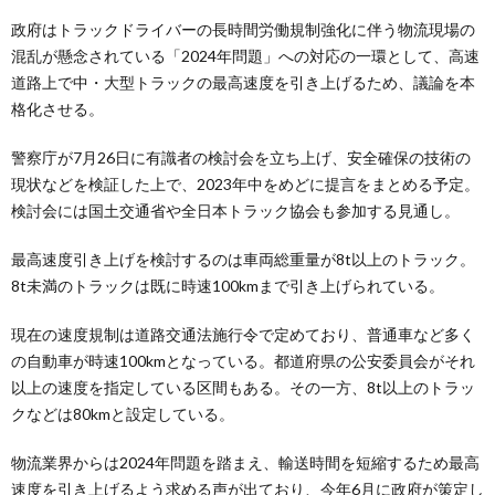
政府はトラックドライバーの長時間労働規制強化に伴う物流現場の
混乱が懸念されている「2024年問題」への対応の一環として、高速
道路上で中・大型トラックの最高速度を引き上げるため、議論を本
格化させる。
警察庁が7月26日に有識者の検討会を立ち上げ、安全確保の技術の
現状などを検証した上で、2023年中をめどに提言をまとめる予定。
検討会には国土交通省や全日本トラック協会も参加する見通し。
最高速度引き上げを検討するのは車両総重量が8t以上のトラック。
8t未満のトラックは既に時速100kmまで引き上げられている。
現在の速度規制は道路交通法施行令で定めており、普通車など多く
の自動車が時速100kmとなっている。都道府県の公安委員会がそれ
以上の速度を指定している区間もある。その一方、8t以上のトラッ
クなどは80kmと設定している。
物流業界からは2024年問題を踏まえ、輸送時間を短縮するため最高
速度を引き上げるよう求める声が出ており、今年6月に政府が策定し