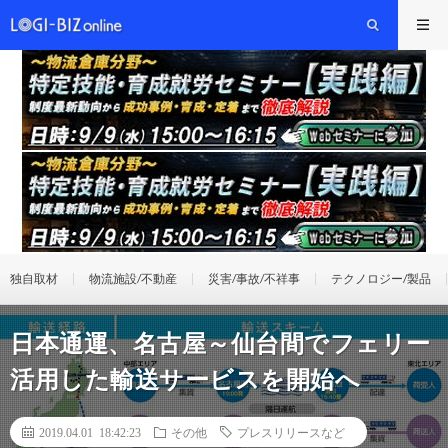
独自取材
物流施設/不動産
災害/事故/不祥事
テクノロジー/製品
日本通運、名古屋～仙台間でフェリー
活用した輸送サービスを開始へ
2019.04.01 18:42:23
その他
プレスリリースなど