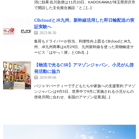
消に効果 佐川急便は11月20日、KADOKAWAが埼玉県所沢市
で開設した文化複合施設「とこ[…]
CBcloudとJR九州、新幹線活用した即日輸配送の実
証実験へ
2023.06.30
集荷もドライバーが担当、利便性向上図る CBcloudとJR九
州、JR九州商事は6月29日、九州新幹線を使った荷物輸送サ
ービス「はやっ！便」とCBcl[…]
【物流で光るCSR】アマゾンジャパン、小児がん啓
発活動に協力
2019.09.06
パジャマパーティーで子どもたちや家族への支援誓約 アマゾ
ンジャパンは9月5日、世界中で9月に実施される小児がんの
啓発月間に合わせ、各国のアマゾン従業員[…]