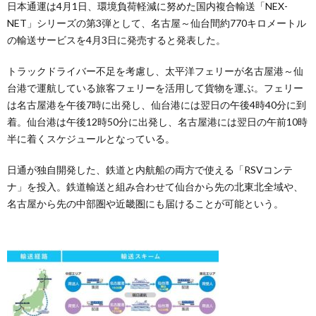
日本通運は4月1日、環境負荷軽減に努めた国内複合輸送「NEX-
NET」シリーズの第3弾として、名古屋～仙台間約770キロメートル
の輸送サービスを4月3日に発売すると発表した。
トラックドライバー不足を考慮し、太平洋フェリーが名古屋港～仙
台港で運航している旅客フェリーを活用して貨物を運ぶ。フェリー
は名古屋港を午後7時に出発し、仙台港には翌日の午後4時40分に到
着。仙台港は午後12時50分に出発し、名古屋港には翌日の午前10時
半に着くスケジュールとなっている。
日通が独自開発した、鉄道と内航船の両方で使える「RSVコンテ
ナ」を投入。鉄道輸送と組み合わせて仙台から先の北東北全域や、
名古屋から先の中部圏や近畿圏にも届けることが可能という。