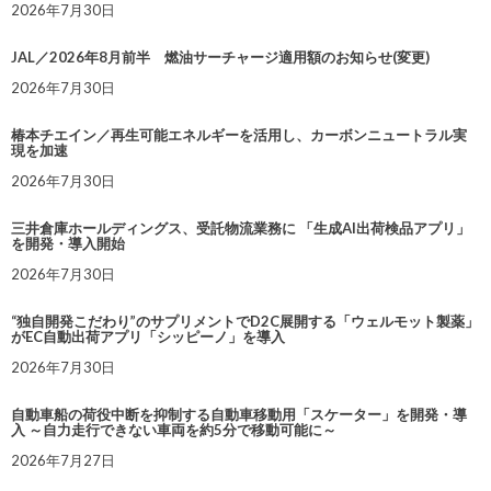
2026年7月30日
JAL／2026年8月前半 燃油サーチャージ適用額のお知らせ(変更)
2026年7月30日
椿本チエイン／再生可能エネルギーを活用し、カーボンニュートラル実
現を加速
2026年7月30日
三井倉庫ホールディングス、受託物流業務に 「生成AI出荷検品アプリ」
を開発・導入開始
2026年7月30日
“独自開発こだわり”のサプリメントでD2C展開する「ウェルモット製薬」
がEC自動出荷アプリ「シッピーノ」を導入
2026年7月30日
自動車船の荷役中断を抑制する自動車移動用「スケーター」を開発・導
入 ～自力走行できない車両を約5分で移動可能に～
2026年7月27日