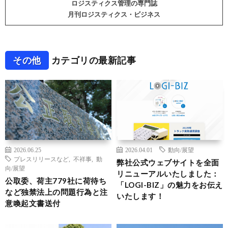
ロジスティクス管理の専門誌
月刊ロジスティクス・ビジネス
その他
カテゴリの最新記事
2026.06.25
2026.04.01
動向/展望
プレスリリースなど
,
不祥事
,
動
弊社公式ウェブサイトを全面
向/展望
リニューアルいたしました：
公取委、荷主779社に荷待ち
「LOGI-BIZ」の魅力をお伝え
など独禁法上の問題行為と注
いたします！
意喚起文書送付