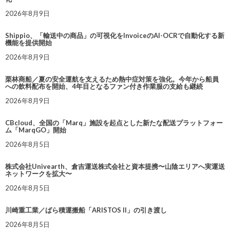
2026年8月9日
Shippio、「輸送中の商品」の可視化をInvoiceのAI-OCRで自動化する新
機能を提供開始
2026年8月9日
栗林商船／夏の安全運航を支えるため熱中症対策を強化。今年から船員
への飲料配布を開始、4年目となるファン付き作業服の支給も継続
2026年8月9日
CBcloud、全国の「Marq」施設を起点とした新たな配送プラットフォー
ム「MarqGO」開始
2026年8月5日
株式会社Univearth、倉吉運送株式会社と資本提携〜山陰エリアへ実運送
ネットワークを拡大〜
2026年8月5日
川崎重工業／ばら積運搬船「ARISTOS II」の引き渡し
2026年8月5日