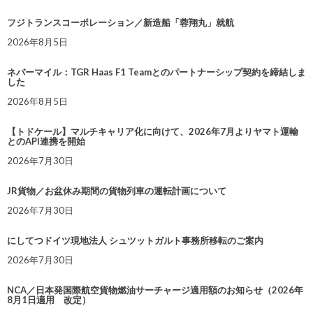
フジトランスコーポレーション／新造船「蓉翔丸」就航
2026年8月5日
ネバーマイル：TGR Haas F1 Teamとのパートナーシップ契約を締結しま
した
2026年8月5日
【トドケール】マルチキャリア化に向けて、2026年7月よりヤマト運輸
とのAPI連携を開始
2026年7月30日
JR貨物／お盆休み期間の貨物列車の運転計画について
2026年7月30日
にしてつドイツ現地法人 シュツットガルト事務所移転のご案内
2026年7月30日
NCA／日本発国際航空貨物燃油サーチャージ適用額のお知らせ（2026年
8月1日適用 改定）