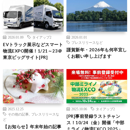
2026.01.09
タイアップ2
2026.01.01
プレスリリースなど
EVトラック展示などスマート
謹賀新年・2026年も何卒宜し
物流EXPO開催！1/21～23＠
くお願い申し上げます
東京ビッグサイト[PR]
2025.12.25
2025.10.06
タイアップ2
その他の記事
,
プレスリリースな
[PR]事前登録ラストチャン
ど
ス！10/24（金）開催「中部
【お知らせ】年末年始の記事
ミライノ物流EXCO 2025」