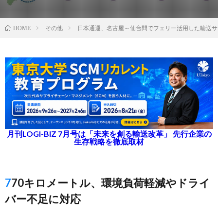
その他
日本通運、名古屋～仙台間でフェリー活用した輸送サ
HOME
月刊LOGI-BIZ 7月号は「未来を創る輸送改革」 先行企業の
生存戦略を徹底取材
770キロメートル、環境負荷軽減やドライ
バー不足に対応