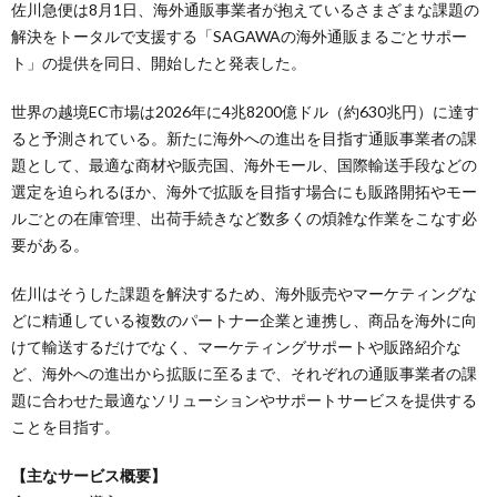
佐川急便は8月1日、海外通販事業者が抱えているさまざまな課題の
解決をトータルで支援する「SAGAWAの海外通販まるごとサポー
ト」の提供を同日、開始したと発表した。
世界の越境EC市場は2026年に4兆8200億ドル（約630兆円）に達す
ると予測されている。新たに海外への進出を目指す通販事業者の課
題として、最適な商材や販売国、海外モール、国際輸送手段などの
選定を迫られるほか、海外で拡販を目指す場合にも販路開拓やモー
ルごとの在庫管理、出荷手続きなど数多くの煩雑な作業をこなす必
要がある。
佐川はそうした課題を解決するため、海外販売やマーケティングな
どに精通している複数のパートナー企業と連携し、商品を海外に向
けて輸送するだけでなく、マーケティングサポートや販路紹介な
ど、海外への進出から拡販に至るまで、それぞれの通販事業者の課
題に合わせた最適なソリューションやサポートサービスを提供する
ことを目指す。
【主なサービス概要】