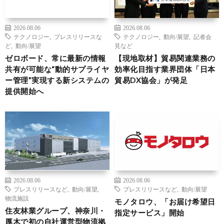
2026.08.06
2026.08.06
テクノロジー
,
プレスリリースな
テクノロジー
,
動向/展望
,
記者会
ど
,
動向/展望
見など
ゼロボード、常に最新の情報
【現地取材】貿易関連業務の
共有が可能な“動的サプライヤ
効率化目指す業界団体「日本
ー管理”実現する新システムの
貿易DX協会」が発足
提供開始へ
2026.08.06
2026.08.06
プレスリリースなど
,
動向/展望
,
プレスリリースなど
,
動向/展望
物流施設
モノタロウ、「お届け希望日
住友林業グループ、神奈川・
指定サービス」開始
厚木で初の自社運営型物流拠