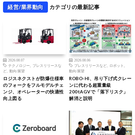
経営/業界動向
カテゴリの最新記事
2026.08.07
2026.08.06
テクノロジー
,
プレスリリースな
プレスリリースなど
,
ロボット
,
ど
,
動向/展望
動向/展望
ロジスネクストが防爆仕様車
ROBO-HI、吊り下げ式クレー
のフォークをフルモデルチェ
ンに代わる超重量級
ンジ、オペレーターの快適性
200tAGVで「落下リスク」
向上図る
解消と説明