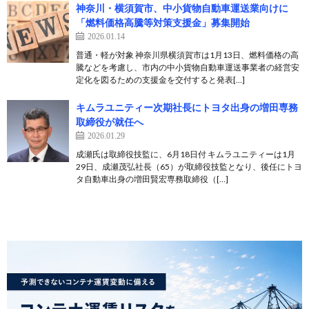
神奈川・横須賀市、中小貨物自動車運送業向けに
「燃料価格高騰等対策支援金」募集開始
2026.01.14
普通・軽が対象 神奈川県横須賀市は1月13日、燃料価格の高
騰などを考慮し、市内の中小貨物自動車運送事業者の経営安
定化を図るための支援金を交付すると発表[…]
キムラユニティー次期社長にトヨタ出身の増田専務
取締役が就任へ
2026.01.29
成瀬氏は取締役技監に、6月18日付 キムラユニティーは1月
29日、成瀬茂弘社長（65）が取締役技監となり、後任にトヨ
タ自動車出身の増田賢宏専務取締役（[…]