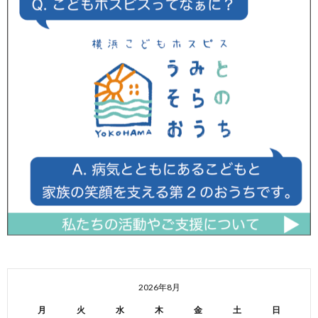
2026年8月
月
火
水
木
金
土
日