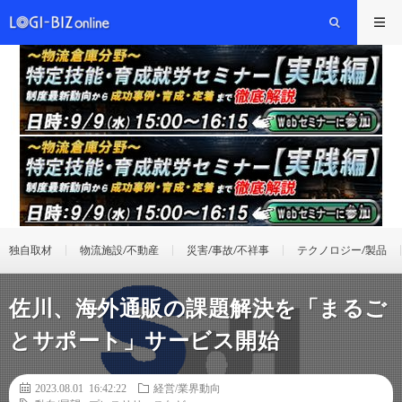
独自取材
物流施設/不動産
災害/事故/不祥事
テクノロジー/製品
佐川、海外通販の課題解決を「まるご
とサポート」サービス開始
2023.08.01 16:42:22
経営/業界動向