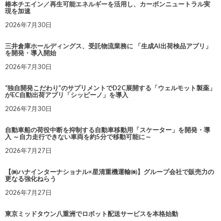
椿本チエイン／再生可能エネルギーを活用し、カーボンニュートラル実
現を加速
2026年7月30日
三井倉庫ホールディングス、受託物流業務に 「生成AI出荷検品アプリ」
を開発・導入開始
2026年7月30日
“独自開発こだわり”のサプリメントでD2C展開する「ウェルモット製薬」
がEC自動出荷アプリ「シッピーノ」を導入
2026年7月30日
自動車船の荷役中断を抑制する自動車移動用「スケーター」を開発・導
入 ～自力走行できない車両を約5分で移動可能に～
2026年7月27日
【㈱ハナインターナショナル×星清重機運輸㈱】グループ会社で販売力の
更なる強化ねらう
2026年7月27日
東京ミッドタウン八重洲でロボット配送サービスを本格始動