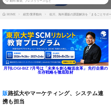
動向/展望
,
プレスリリースなど
経営/業界動向
佐川、海外通販の課題解決を「まるごとサポ
HOME
月刊LOGI-BIZ 7月号は「未来を創る輸送改革」 先行企業の
生存戦略を徹底取材
販路拡大やマーケティング、システム連
携も担当