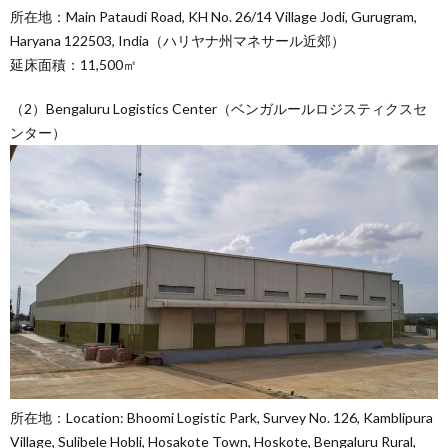
所在地：Main Pataudi Road, KH No. 26/14 Village Jodi, Gurugram,
Haryana 122503, India（ハリヤナ州マネサール近郊）
延床面積：11,500㎡
（2）Bengaluru Logistics Center（ベンガルールロジスティクスセ
ンター）
所在地：Location: Bhoomi Logistic Park, Survey No. 126, Kamblipura
Village, Sulibele Hobli, Hosakote Town, Hoskote, Bengaluru Rural,