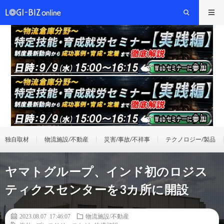
独自取材
物流施設/不動産
災害/事故/不祥事
テクノロジー/製品
ヤマトグループ、インド初のロジス
ティクスセンターを3カ所に開設
2023.08.07 17:46:07
物流施設/不動産