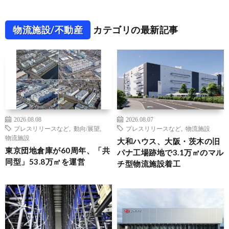
物流施設/不動産
カテゴリの最新記事
2026.08.08
2026.08.07
プレスリリースなど
,
動向/展望
,
プレスリリースなど
,
物流施設
物流施設
大和ハウス、大阪・茨木の旧
東京団地倉庫が60周年、「共
パナ工場跡地で3.1万㎡のマル
同型」53.8万㎡を運営
チ型物流施設着工