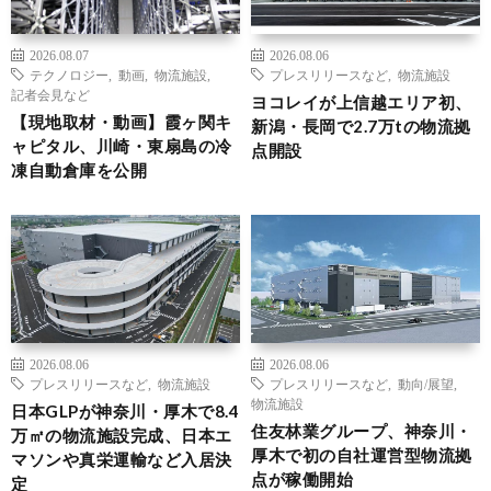
2026.08.07
2026.08.06
テクノロジー
,
動画
,
物流施設
,
プレスリリースなど
,
物流施設
記者会見など
ヨコレイが上信越エリア初、
【現地取材・動画】霞ヶ関キ
新潟・長岡で2.7万tの物流拠
ャピタル、川崎・東扇島の冷
点開設
凍自動倉庫を公開
2026.08.06
2026.08.06
プレスリリースなど
,
物流施設
プレスリリースなど
,
動向/展望
,
物流施設
日本GLPが神奈川・厚木で8.4
住友林業グループ、神奈川・
万㎡の物流施設完成、日本エ
厚木で初の自社運営型物流拠
マソンや真栄運輸など入居決
点が稼働開始
定