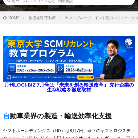
海外
,
プレスリリースなど
,
物流施設
物流施設/不動産
ヤマトグループ、インド初のロジスティクス
HOME
月刊LOGI-BIZ 7月号は「未来を創る輸送改革」 先行企業の
生存戦略を徹底取材
自動車業界の製造・輸送効率化支援
ヤマトホールディングス（HD）は8月7日、傘下のヤマトロジスティ
クスインド（YLI）がインド国内のマネサール、ベンガルール、アメ