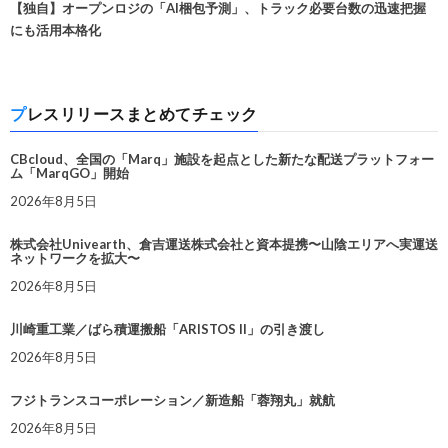
【独自】オープンロジの「AI梱包予測」、トラック必要台数の迅速把握
にも活用本格化
プレスリリースまとめてチェック
CBcloud、全国の「Marq」施設を起点とした新たな配送プラットフォー
ム「MarqGO」開始
2026年8月5日
株式会社Univearth、倉吉運送株式会社と資本提携〜山陰エリアへ実運送
ネットワークを拡大〜
2026年8月5日
川崎重工業／ばら積運搬船「ARISTOS II」の引き渡し
2026年8月5日
フジトランスコーポレーション／新造船「蓉翔丸」就航
2026年8月5日