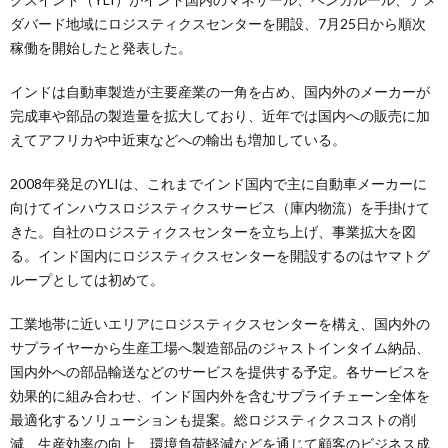
ダバード地域にロジスティクスセンターを開設、7月25日から順次
稼働を開始したと発表した。
インドは自動車製造が主要産業の一角を占め、国内外のメーカーが
完成車や部品の製造量を拡大しており、近年では国内への販売に加
えてアフリカや中近東などへの輸出も増加している。
2008年発足のYLIは、これまでインド国内で主に自動車メーカーに
向けてインハウスロジスティクスサービス（庫内物流）を手掛けて
きた。自社のロジスティクスセンターを立ち上げ、事業拡大を図
る。インド国内にロジスティクスセンターを開設するのはヤマトグ
ループとしては初めて。
工業地帯に近いエリアにロジスティクスセンターを構え、国内外の
サプライヤーから生産工場へ製造部品のジャストインタイム納品、
国内外への部品輸送などのサービスを提供する予定。各サービスを
効果的に組み合わせ、インド国内外を含むサプライチェーン全体を
最適化するソリューションも提案。総ロジスティクスコストの削
減、生産効率の向上、環境負荷軽減などを通じて顧客のビジネス成