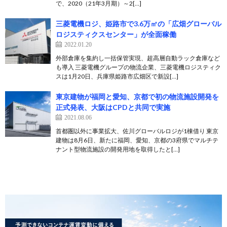
で、2020（21年3月期）～2[…]
三菱電機ロジ、姫路市で3.6万㎡の「広畑グローバル
ロジスティクスセンター」が全面稼働
2022.01.20
外部倉庫を集約し一括保管実現、超高層自動ラック倉庫など
も導入 三菱電機グループの物流企業、三菱電機ロジスティク
スは1月20日、兵庫県姫路市広畑区で新設[…]
東京建物が福岡と愛知、京都で初の物流施設開発を
正式発表、大阪はCPDと共同で実施
2021.08.06
首都圏以外に事業拡大、佐川グローバルロジが1棟借り 東京
建物は8月6日、新たに福岡、愛知、京都の3府県でマルチテ
ナント型物流施設の開発用地を取得したと[…]