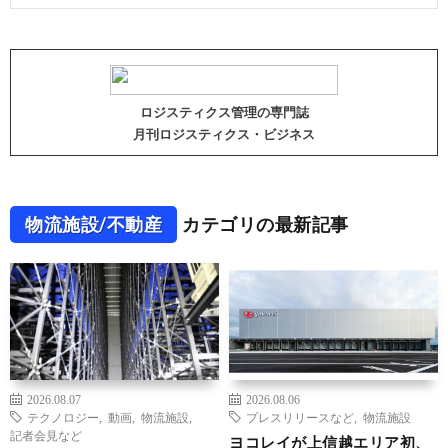
ロジスティクス管理の専門誌
月刊ロジスティクス・ビジネス
物流施設/不動産
カテゴリの最新記事
2026.08.07
2026.08.06
テクノロジー
,
動画
,
物流施設
,
プレスリリースなど
,
物流施設
記者会見など
ヨコレイが上信越エリア初、