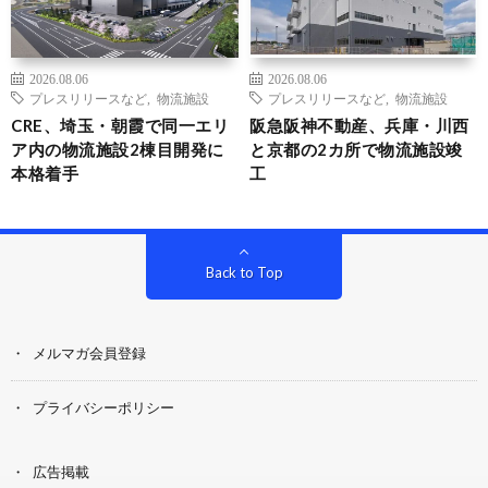
2026.08.06
2026.08.06
プレスリリースなど
,
物流施設
プレスリリースなど
,
物流施設
CRE、埼玉・朝霞で同一エリ
阪急阪神不動産、兵庫・川西
ア内の物流施設2棟目開発に
と京都の2カ所で物流施設竣
本格着手
工
Back to Top
メルマガ会員登録
プライバシーポリシー
広告掲載