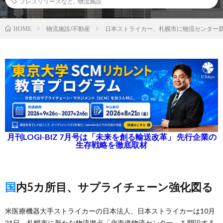
プレスリリースなど
,
物流施設
物流施設/不動産
日本ストライカー、札幌市に物流センター
HOME
月刊LOGI-BIZ 7月号は「未来を創る輸送改革」 先行企業の
生存戦略を徹底取材
国内5カ所目、サプライチェーン強化図る
米医療機器大手ストライカーの日本法人、日本ストライカーは10月
21日、札幌市に新たな物流拠点「北海道物流センター」を開設する