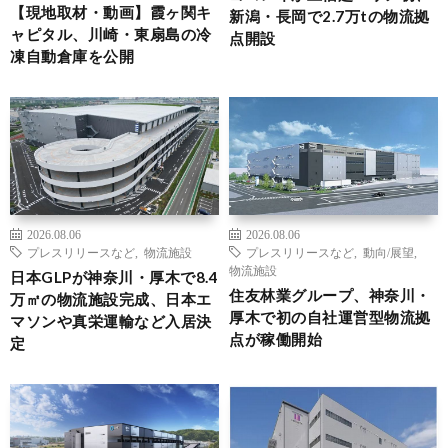
【現地取材・動画】霞ヶ関キ
新潟・長岡で2.7万tの物流拠
ャピタル、川崎・東扇島の冷
点開設
凍自動倉庫を公開
2026.08.06
2026.08.06
プレスリリースなど
,
物流施設
プレスリリースなど
,
動向/展望
,
物流施設
日本GLPが神奈川・厚木で8.4
住友林業グループ、神奈川・
万㎡の物流施設完成、日本エ
厚木で初の自社運営型物流拠
マソンや真栄運輸など入居決
点が稼働開始
定