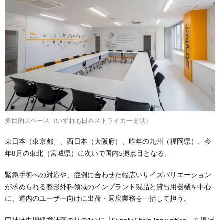
多目的スペース（いずれも日本ストライカー提供）
東日本（東京都）、西日本（大阪府）、昨年の九州（福岡県）、今
年8月の東北（宮城県）に次いで国内5拠点目となる。
緊急手術への対応や、症例に合わせた幅広いサイズバリエーション
が求められる整形外科領域のインプラント製品と貸出用器械を中心
に、道内のユーザー向けに出荷・返戻業務を一括して担う。
同社は中期経営計画の柱の1つに「Supply Chain Innovation」を掲げ