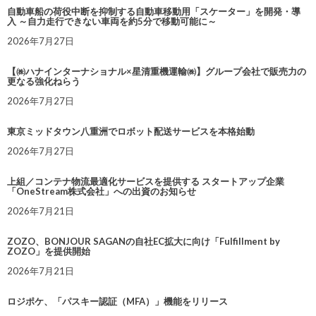
自動車船の荷役中断を抑制する自動車移動用「スケーター」を開発・導
入 ～自力走行できない車両を約5分で移動可能に～
2026年7月27日
【㈱ハナインターナショナル×星清重機運輸㈱】グループ会社で販売力の
更なる強化ねらう
2026年7月27日
東京ミッドタウン八重洲でロボット配送サービスを本格始動
2026年7月27日
上組／コンテナ物流最適化サービスを提供する スタートアップ企業
「OneStream株式会社」への出資のお知らせ
2026年7月21日
ZOZO、BONJOUR SAGANの自社EC拡大に向け「Fulfillment by
ZOZO」を提供開始
2026年7月21日
ロジポケ、「パスキー認証（MFA）」機能をリリース