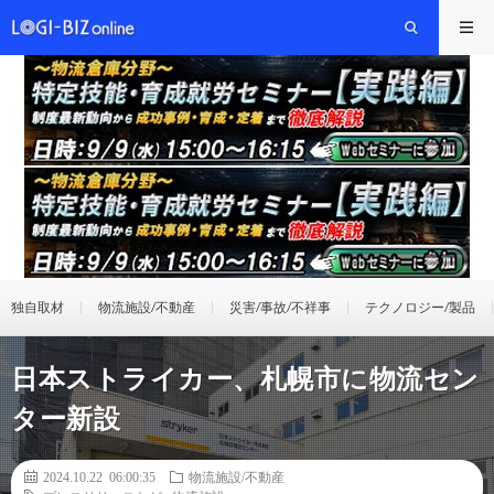
独自取材
物流施設/不動産
災害/事故/不祥事
テクノロジー/製品
日本ストライカー、札幌市に物流セン
ター新設
2024.10.22 06:00:35
物流施設/不動産