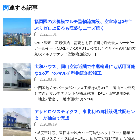
関連する記事
福岡園の大規模マルチ型物流施設、空室率は3年半
ぶりゼロ上回るも旺盛なニーズ続く
2022.11.01
CBRE調査、新規供給・需要とも四半期で過去最大 シービー
アールイー（CBRE）が10月31日公表した今年7～9月期の大
規模マルチテナント型物流施設の[…]
大和ハウス、岡山空港近隣で中継輸送にも活用可能
な1.6万㎡のマルチ型物流施設竣工
2023.03.31
中四国地方カバー 大和ハウス工業は3月31日、岡山市で開発
してきたマルチテナント型物流施設「DPL岡山空港南B棟」
（地上2階建て、延床面積1万5714[…]
アサヒロジスティクス、東北初の自社設備共配セン
ターが仙台で完成
2020.06.19
4温度帯対応、東日本全域カバー可能なネットワーク構築 ア
サヒロジスティクスは6月19日、仙台市宮城野で新たな物流