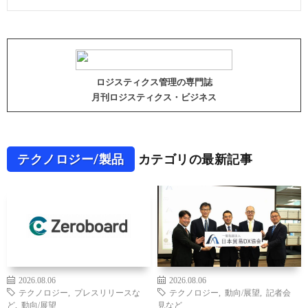
ロジスティクス管理の専門誌
月刊ロジスティクス・ビジネス
テクノロジー/製品
カテゴリの最新記事
2026.08.06
2026.08.06
テクノロジー
,
プレスリリースな
テクノロジー
,
動向/展望
,
記者会
ど
,
動向/展望
見など