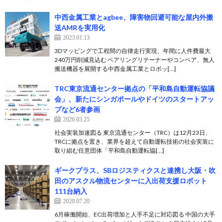
中西金属工業とagbee、障害物回避可能な屋内外搬
送AMRを実用化
2023.01.13
3Dマッピングで工程間の自律走行実現、年間に人件費最大
240万円削減見込む ベアリングリテーナーやコンベア、無人
搬送機器を展開する中⻄金属工業とロボッ[…]
TRC東京流通センター拠点の「平和島自動運転協議
会」、新たにシンガポールやドイツのスタートアッ
プなど6者参画
2026.03.25
社会実装加速図る 東京流通センター（TRC）は12月23日、
TRCに拠点を置き、業界を超えて自動運転技術の社会実装に
取り組む任意団体「平和島自動運転協[…]
ギークプラス、SBロジスティクスと連携し大阪・吹
田のアスクル物流センターに入出荷支援ロボット
111台納入
2020.07.20
6月稼働開始、EC出荷増加と人手不足に対応図る 中国の大手