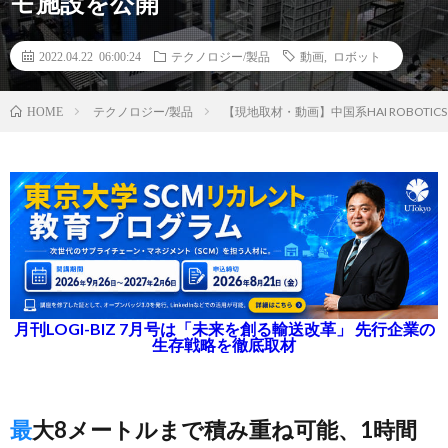
モ施設を公開
2022.04.22 06:00:24
テクノロジー/製品
動画
,
ロボット
テクノロジー/製品
【現地取材・動画】中国系HAI ROBO
HOME
月刊LOGI-BIZ 7月号は「未来を創る輸送改革」 先行企業の
生存戦略を徹底取材
最大8メートルまで積み重ね可能、1時間