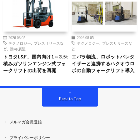
2026.08.05
2026.08.05
テクノロジー
,
プレスリリースな
テクノロジー
,
プレスリリースな
ど
,
動向/展望
ど
トヨタL&F、国内向け1～3.5t
エバラ物流、ロボットパレタ
積みガソリンエンジン式フォ
イザーと連携するハクオウロ
ークリフトの出荷を再開
ボの自動フォークリフト導入
Back to Top
メルマガ会員登録
プライバシーポリシー