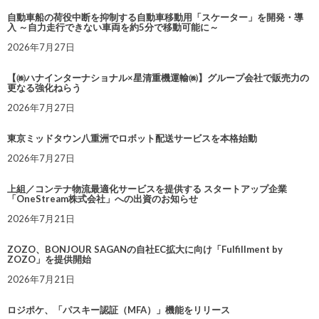
自動車船の荷役中断を抑制する自動車移動用「スケーター」を開発・導
入 ～自力走行できない車両を約5分で移動可能に～
2026年7月27日
【㈱ハナインターナショナル×星清重機運輸㈱】グループ会社で販売力の
更なる強化ねらう
2026年7月27日
東京ミッドタウン八重洲でロボット配送サービスを本格始動
2026年7月27日
上組／コンテナ物流最適化サービスを提供する スタートアップ企業
「OneStream株式会社」への出資のお知らせ
2026年7月21日
ZOZO、BONJOUR SAGANの自社EC拡大に向け「Fulfillment by
ZOZO」を提供開始
2026年7月21日
ロジポケ、「パスキー認証（MFA）」機能をリリース