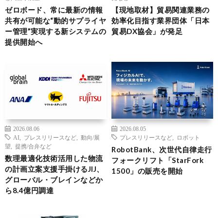
ゼロボード、常に最新の情報
【現地取材】貿易関連業務の
共有が可能な“動的サプライヤ
効率化目指す業界団体「日本
ー管理”実現する新システムの
貿易DX協会」が発足
提供開始へ
2026.08.06
2026.08.05
AI
,
プレスリリースなど
,
動向/展
プレスリリースなど
,
ロボット
望
,
提携/合弁など
RobotBank、次世代自律走行
数理最適化技術活用した物流
フォークリフト「StarFork
の計画立案支援手掛けるJIJ、
1500」の販売を開始
グローバル・ブレインなどか
ら8.4億円調達