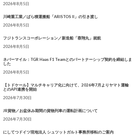
2026年8月5日
川崎重工業／ばら積運搬船「ARISTOS II」の引き渡し
2026年8月5日
フジトランスコーポレーション／新造船「蓉翔丸」就航
2026年8月5日
ネバーマイル：TGR Haas F1 Teamとのパートナーシップ契約を締結しま
した
2026年8月5日
【トドケール】マルチキャリア化に向けて、2026年7月よりヤマト運輸
とのAPI連携を開始
2026年7月30日
JR貨物／お盆休み期間の貨物列車の運転計画について
2026年7月30日
にしてつドイツ現地法人 シュツットガルト事務所移転のご案内