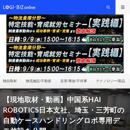
独自取材
物流施設/不動産
災害/事故/不祥事
テクノロジー/製品
【現地取材・動画】中国系HAI
ROBOTICS日本支社、埼玉・三芳町の
自動ケースハンドリングロボ専用デ