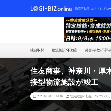
物流不動産,ロボット,ドロ
独自取材
物流施設/不動産
災害/事故/不祥
住友商事、神奈川・厚木
接型物流施設が竣工
2023.08.28 18:00:16
物流施設/不動産
プレスリ