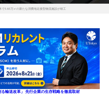
で5.85万㎡の新たな消費地近接型物流施設が竣工
来を創る輸送改革」 先行企業の生存戦略を徹底取材