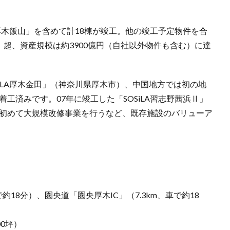
LA厚木飯山」を含めて計18棟が竣工。他の竣工予定物件を合
）超、資産規模は約3900億円（自社以外物件も含む）に達
SiLA厚木金田」（神奈川県厚木市）、中国地方では初の地
着工済みです。07年に竣工した「SOSiLA習志野茜浜Ⅱ」
して初めて大規模改修事業を行うなど、既存施設のバリューア
約18分）、圏央道「圏央厚木IC」（7.3km、車で約18
00坪）