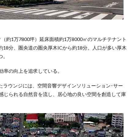
0㎡（約1万7800坪）延床面積約1万8000㎡のマルチテナント
18分、圏央道の圏央厚木ICから約18分。人口が多い厚木
つ。
送効率の向上を追求している。
たラウンジには、空間音響デザインソリューション･サー
が感じられる自然音を流し、居心地の良い空間を創造して庫