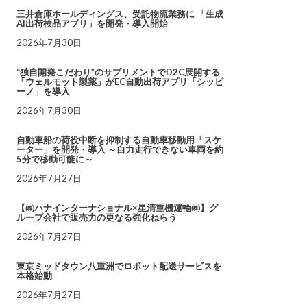
三井倉庫ホールディングス、受託物流業務に 「生成
AI出荷検品アプリ」を開発・導入開始
2026年7月30日
“独自開発こだわり”のサプリメントでD2C展開する
「ウェルモット製薬」がEC自動出荷アプリ「シッピ
ーノ」を導入
2026年7月30日
自動車船の荷役中断を抑制する自動車移動用「スケ
ーター」を開発・導入 ～自力走行できない車両を約
5分で移動可能に～
2026年7月27日
【㈱ハナインターナショナル×星清重機運輸㈱】グ
ループ会社で販売力の更なる強化ねらう
2026年7月27日
東京ミッドタウン八重洲でロボット配送サービスを
本格始動
2026年7月27日