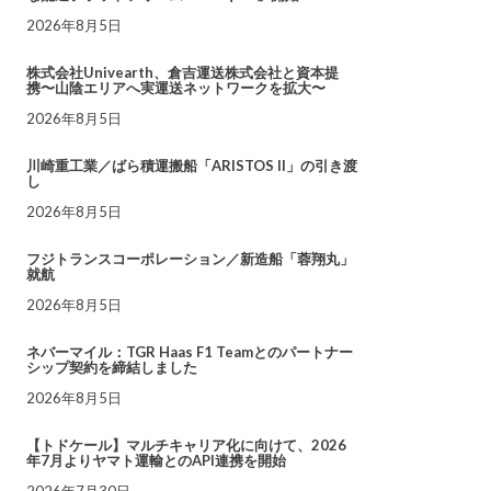
2026年8月5日
株式会社Univearth、倉吉運送株式会社と資本提
携〜山陰エリアへ実運送ネットワークを拡大〜
2026年8月5日
川崎重工業／ばら積運搬船「ARISTOS II」の引き渡
し
2026年8月5日
フジトランスコーポレーション／新造船「蓉翔丸」
就航
2026年8月5日
ネバーマイル：TGR Haas F1 Teamとのパートナー
シップ契約を締結しました
2026年8月5日
【トドケール】マルチキャリア化に向けて、2026
年7月よりヤマト運輸とのAPI連携を開始
2026年7月30日