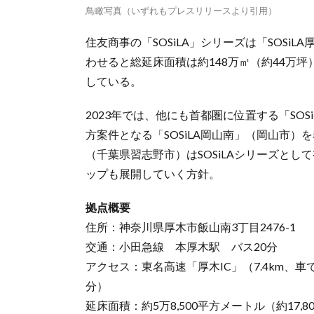
鳥瞰写真（いずれもプレスリリースより引用）
住友商事の「SOSiLA」シリーズは「SOSi
わせると総延床面積は約148万㎡（約44万坪
している。
2023年では、他にも首都圏に位置する「SO
方案件となる「SOSiLA岡山南」（岡山市）を
（千葉県習志野市）はSOSiLAシリーズと
ップも展開していく方針。
拠点概要
住所：神奈川県厚木市飯山南3丁目2476-1
交通：小田急線 本厚木駅 バス20分
アクセス：東名高速「厚木IC」（7.4km、車で
分）
延床面積：約5万8,500平方メートル（約17,8