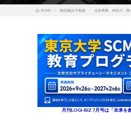
物流施設/不動産
住友商事、神奈川・厚木
HOME
月刊LOGI-BIZ 7月号は「未