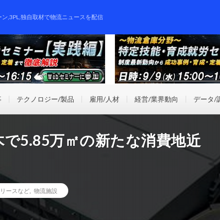
ーン,3PL,独自取材で物流ニュースを配信
事
テクノロジー/製品
雇用/人材
経営/業界動向
データ/
で5.85万㎡の新たな消費地近
リースなど
,
物流施設