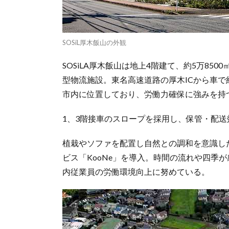
SOSiL厚木飯山の外観
SOSiLA厚木飯山は地上4階建て、約5万850
型物流施設。東名高速道路の厚木ICから車で約
市内に位置しており、労働力確保に強みを持
1、3階接車のスロープを採用し、保管・配
植栽やソファを配置し自然との調和を意識し
ビス「KooNe」を導入。時間の流れや四季
内従業員の労働環境向上に努めている。