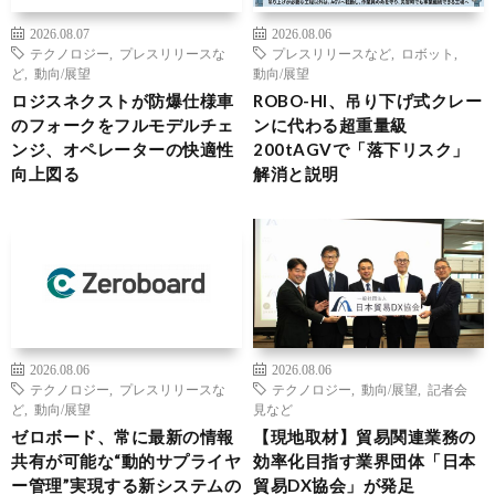
2026.08.07
2026.08.06
テクノロジー
,
プレスリリースな
プレスリリースなど
,
ロボット
,
ど
,
動向/展望
動向/展望
ロジスネクストが防爆仕様車
ROBO-HI、吊り下げ式クレー
のフォークをフルモデルチェ
ンに代わる超重量級
ンジ、オペレーターの快適性
200tAGVで「落下リスク」
向上図る
解消と説明
2026.08.06
2026.08.06
テクノロジー
,
プレスリリースな
テクノロジー
,
動向/展望
,
記者会
ど
,
動向/展望
見など
ゼロボード、常に最新の情報
【現地取材】貿易関連業務の
共有が可能な“動的サプライヤ
効率化目指す業界団体「日本
ー管理”実現する新システムの
貿易DX協会」が発足