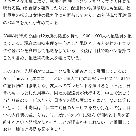
スペースを用意したり、配達の合間にスタッフが立ち寄って休息を
取れる協力飲食店を確保したりと、配達員の労働環境にも配慮。福
利厚生の拡充は女性の戦力化にも寄与しており、23年時点で配達員
の20.5％を女性が占めている。
23年6月時点で国内12カ所の拠点を持ち、500～600人の配達員を抱
えている。現在は自転車便を中心とした配送と、協力会社のトラッ
クや軽バンを利用して配送をしている。今後は自社で軽バンを持つ
ことを含め、配送網の拡大を狙っている。
このほか、先駆的かつユニークな取り組みとして展開しているの
が、「anyCo（エニコ）」という個人向けの即配サービスだ。駅で
の忘れ物の引き取りや、友人へのプレゼントを届けるといった、日
常のちょっとした用事を、同社の配達員が代行する。中国ではごく
当たり前のサービスだが、日本での認知度はまだまだ、ないに等し
いという。小嵜氏は「日本で同種のサービスを見かけないのは、日
中の人件費の差よりも、“おつかい”をプロに頼んで時間と手間を節
約するという発想がなかったことが理由かもしれない」と推測して
おり、地道に浸透を図る考えだ。