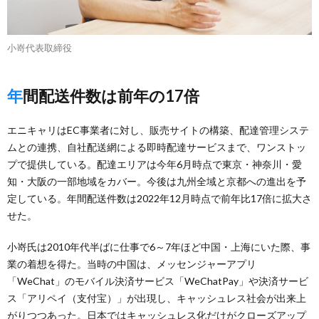
小嵜代表取締役
年間配送件数は前年の17倍
エニキャリはEC事業者に対し、販売サイトの構築、配達管理システ
ムとの連携、自社配送網による即時配達サービスまで、ワンストッ
プで提供している。配達エリアは今年6月時点で東京・神奈川・愛
知・大阪の一部地域をカバー。今後は九州全域と京都への進出を予
定している。年間配送件数は2022年12月時点で前年比17倍に拡大さ
せた。
小嵜氏は2010年代半ばに仕事で6～7年ほど中国・上海にいた際、事
業の着想を得た。当時の中国は、メッセンジャーアプリ
「WeChat」のモバイル決済サービス「WeChatPay」や決済サービ
ス「アリペイ（支付宝）」が出現し、キャッシュレス社会が出来上
がりつつあった。日本ではキャッシュレス化だけがクローズアップ