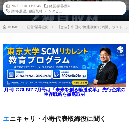
2023.10.10 13:00:48
経営/業界動向
動向/展望
,
独自取材
,
インタビュー
経営/業界動向
【独自】中国の“流通激変”に刺激、ラストワ
HOME
月刊LOGI-BIZ 7月号は「未来を創る輸送改革」 先行企業の
生存戦略を徹底取材
エニキャリ・小嵜代表取締役に聞く