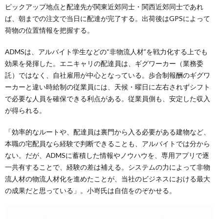
ピックアップ地点と配達先が関東近郊同士・関西近郊同士であれ
ば、朝までの注文で当日に配達が完了する。出荷後はGPSによって
荷物の位置情報を把握する。
ADMSは、アルバイト学生などの“非物流人材”を戦力化する上でも
効果を発揮した。エニキャリの配達員は、ギグワーカー（業務委
託）ではなく、自社雇用が中心となっている。歩合制報酬のギグワ
ーカーと違い時給制の従業員には、天候・曜日に左右されずシフト
で必要な人員を確保できる利点がある。従業員側も、安定した収入
が得られる。
「効率的なルートや、配達員は裏門から入る必要がある建物など、
本職の宅配員なら経験で判断できることも、アルバイトでは分から
ない。だが、ADMSに蓄積した情報やノウハウを、専用アプリで逐
一共有することで、経験の差は補える。システムの力によって非物
流人材の物流人材化を進めたことが、当社のビジネスにおける最大
の成果だと思っている」。小嵜氏は自信をのぞかせる。