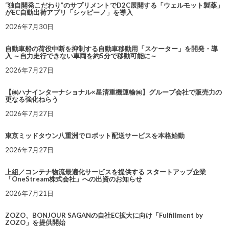
“独自開発こだわり”のサプリメントでD2C展開する「ウェルモット製薬」
がEC自動出荷アプリ「シッピーノ」を導入
2026年7月30日
自動車船の荷役中断を抑制する自動車移動用「スケーター」を開発・導
入 ～自力走行できない車両を約5分で移動可能に～
2026年7月27日
【㈱ハナインターナショナル×星清重機運輸㈱】グループ会社で販売力の
更なる強化ねらう
2026年7月27日
東京ミッドタウン八重洲でロボット配送サービスを本格始動
2026年7月27日
上組／コンテナ物流最適化サービスを提供する スタートアップ企業
「OneStream株式会社」への出資のお知らせ
2026年7月21日
ZOZO、BONJOUR SAGANの自社EC拡大に向け「Fulfillment by
ZOZO」を提供開始