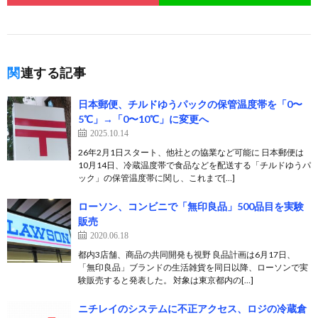
関連する記事
日本郵便、チルドゆうパックの保管温度帯を「0〜
5℃」→「0〜10℃」に変更へ
2025.10.14
26年2月1日スタート、他社との協業など可能に 日本郵便は
10月14日、冷蔵温度帯で食品などを配送する「チルドゆうパ
ック」の保管温度帯に関し、これまで[…]
ローソン、コンビニで「無印良品」500品目を実験
販売
2020.06.18
都内3店舗、商品の共同開発も視野 良品計画は6月17日、
「無印良品」ブランドの生活雑貨を同日以降、ローソンで実
験販売すると発表した。 対象は東京都内の[…]
ニチレイのシステムに不正アクセス、ロジの冷蔵倉