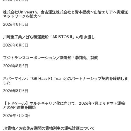
株式会社Univearth、倉吉運送株式会社と資本提携〜山陰エリアへ実運送
ネットワークを拡大〜
2026年8月5日
川崎重工業／ばら積運搬船「ARISTOS II」の引き渡し
2026年8月5日
フジトランスコーポレーション／新造船「蓉翔丸」就航
2026年8月5日
ネバーマイル：TGR Haas F1 Teamとのパートナーシップ契約を締結しま
した
2026年8月5日
【トドケール】マルチキャリア化に向けて、2026年7月よりヤマト運輸
とのAPI連携を開始
2026年7月30日
JR貨物／お盆休み期間の貨物列車の運転計画について