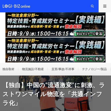
独自取材
物流施設/不動産
災害/事故/不祥事
テクノロジー/製品
【独自】中国の“流通激変”に刺激、ラ
ストワンマイル物流を「共通インフ
ラ化」