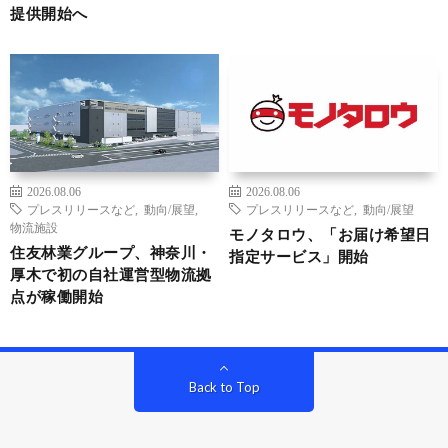
提供開始へ
2026.08.06
2026.08.06
プレスリリースなど
,
動向/展望
,
プレスリリースなど
,
動向/展望
物流施設
モノタロウ、「お届け希望日
住友林業グループ、神奈川・
指定サービス」開始
厚木で初の自社運営型物流拠
点が稼働開始
Back to Top