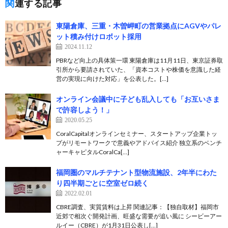
関連する記事
東陽倉庫、三重・木曽岬町の営業拠点にAGVやパレ
ット積み付けロボット採用
2024.11.12
PBRなど向上の具体策一環 東陽倉庫は11月11日、東京証券取
引所から要請されていた、「資本コストや株価を意識した経
営の実現に向けた対応」を公表した。[…]
オンライン会議中に子ども乱入しても「お互いさま
で許容しよう！」
2020.05.25
CoralCapitalオンラインセミナー、スタートアップ企業トッ
プがリモートワークで意義やアドバイス紹介 独立系のベンチ
ャーキャピタルCoralCa[…]
福岡圏のマルチテナント型物流施設、2年半にわた
り四半期ごとに空室ゼロ続く
2022.02.01
CBRE調査、実質賃料は上昇 関連記事：【独自取材】福岡市
近郊で相次ぐ開発計画、旺盛な需要が追い風に シービーアー
ルイー（CBRE）が1月31日公表し[…]