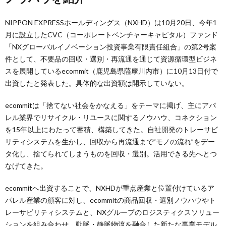
NIPPON EXPRESSホールディングス（NXHD）は10月20日、今年1
月に設立したCVC（コーポレートベンチャーキャピタル）ファンド
「NXグローバルイノベーション投資事業有限責任組合」の第2号案
件として、不要品の回収・選別・再流通を通じて資源循環型ビジネ
スを展開しているecommit（鹿児島県薩摩川内市）に10月13日付で
出資したと発表した。具体的な出資額は開示していない。
ecommitは「捨てない社会をかなえる」をテーマに掲げ、主にアパ
レル業界でリサイクル・リユースに関するノウハウ、コネクション
を15年以上にわたって蓄積、構築してきた。自社開発のトレーサビ
リティシステムを生かし、回収から再流通まで”モノの流れ”をデー
タ化し、捨てられてしまうものを回収・選別。活用できる先へとつ
なげてきた。
ecommitへ出資することで、NXHDが重点産業と位置付けているア
パレル産業の顧客に対し、ecommitの商品回収・選別ノウハウやト
レーサビリティシステムと、NXグループのロジスティクスソリュー
ションを組み合わせ、動脈・静脈物流を融合した新たな事業モデル