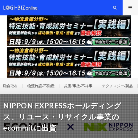
独自取材
物流施設/不動産
災害/事故/不祥事
テクノロジー/製品
NIPPON EXPRESSホールディング
ス、リユース・リサイクル事業の
ecommitに出資