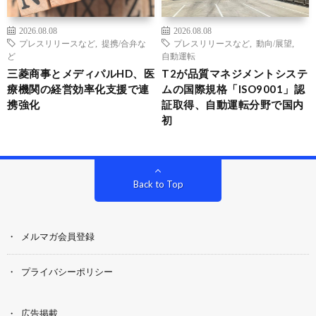
2026.08.08
2026.08.08
プレスリリースなど
,
提携/合弁な
プレスリリースなど
,
動向/展望
,
ど
自動運転
三菱商事とメディパルHD、医
T2が品質マネジメントシステ
療機関の経営効率化支援で連
ムの国際規格「ISO9001」認
携強化
証取得、自動運転分野で国内
初
Back to Top
メルマガ会員登録
プライバシーポリシー
広告掲載