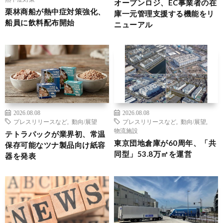
オープンロジ、EC事業者の在
栗林商船が熱中症対策強化、
庫一元管理支援する機能をリ
船員に飲料配布開始
ニューアル
2026.08.08
2026.08.08
プレスリリースなど
,
動向/展望
プレスリリースなど
,
動向/展望
,
物流施設
テトラパックが業界初、常温
東京団地倉庫が60周年、「共
保存可能なツナ製品向け紙容
同型」53.8万㎡を運営
器を発表