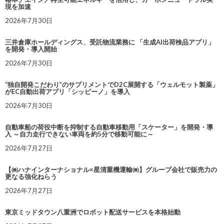
現を加速
2026年7月30日
三井倉庫ホールディングス、受託物流業務に 「生成AI出荷検品アプリ」
を開発・導入開始
2026年7月30日
“独自開発こだわり”のサプリメントでD2C展開する「ウェルモット製薬」
がEC自動出荷アプリ「シッピーノ」を導入
2026年7月30日
自動車船の荷役中断を抑制する自動車移動用「スケーター」を開発・導
入 ～自力走行できない車両を約5分で移動可能に～
2026年7月27日
【㈱ハナインターナショナル×星清重機運輸㈱】グループ会社で販売力の
更なる強化ねらう
2026年7月27日
東京ミッドタウン八重洲でロボット配送サービスを本格始動