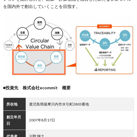
を国内外で創出していくことを目指す。
■投資先 株式会社ecommit 概要
所在地
鹿児島県薩摩川内市水引町2803番地
創立年月
2007年8月17日
日
代表者
川野 輝之