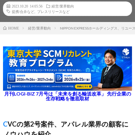
2023.10.20 14:05:56
経営/業界動向
提携/合弁など
,
プレスリリースなど
経営/業界動向
NIPPON EXPRESSホールディングス、リユ
HOME
月刊LOGI-BIZ 7月号は「未来を創る輸送改革」 先行企業の
生存戦略を徹底取材
CVCの第2号案件、アパレル業界の顧客に
ノウハウを紹介