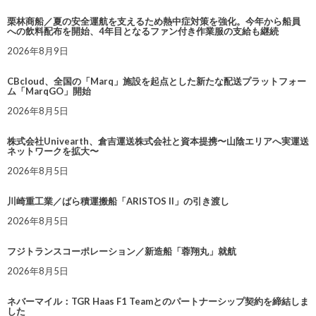
栗林商船／夏の安全運航を支えるため熱中症対策を強化。今年から船員
への飲料配布を開始、4年目となるファン付き作業服の支給も継続
2026年8月9日
CBcloud、全国の「Marq」施設を起点とした新たな配送プラットフォー
ム「MarqGO」開始
2026年8月5日
株式会社Univearth、倉吉運送株式会社と資本提携〜山陰エリアへ実運送
ネットワークを拡大〜
2026年8月5日
川崎重工業／ばら積運搬船「ARISTOS II」の引き渡し
2026年8月5日
フジトランスコーポレーション／新造船「蓉翔丸」就航
2026年8月5日
ネバーマイル：TGR Haas F1 Teamとのパートナーシップ契約を締結しま
した