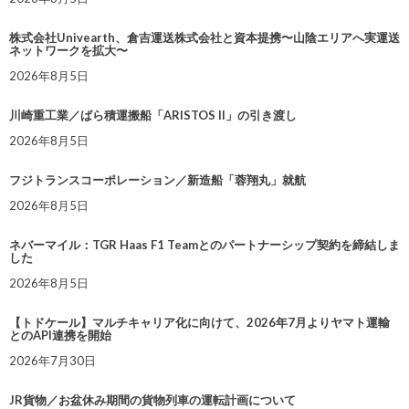
株式会社Univearth、倉吉運送株式会社と資本提携〜山陰エリアへ実運送
ネットワークを拡大〜
2026年8月5日
川崎重工業／ばら積運搬船「ARISTOS II」の引き渡し
2026年8月5日
フジトランスコーポレーション／新造船「蓉翔丸」就航
2026年8月5日
ネバーマイル：TGR Haas F1 Teamとのパートナーシップ契約を締結しま
した
2026年8月5日
【トドケール】マルチキャリア化に向けて、2026年7月よりヤマト運輸
とのAPI連携を開始
2026年7月30日
JR貨物／お盆休み期間の貨物列車の運転計画について