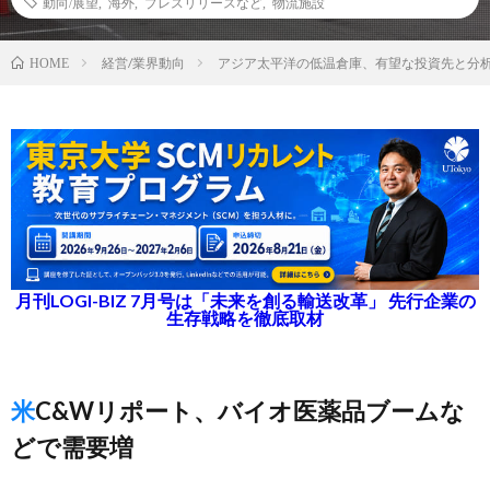
動向/展望
,
海外
,
プレスリリースなど
,
物流施設
経営/業界動向
アジア太平洋の低温倉庫、有望な投資先と分
HOME
月刊LOGI-BIZ 7月号は「未来を創る輸送改革」 先行企業の
生存戦略を徹底取材
米C&Wリポート、バイオ医薬品ブームな
どで需要増