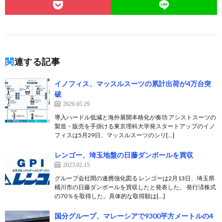
関連する記事
イノフィス、マッスルスーツの累計出荷が4万台突
破
2026.05.29
導入ハードル低減と海外展開本格化が奏功 アシストスーツの
製造・販売を手掛ける東京理科大学発スタートアップのイノ
フィスは5月29日、マッスルスーツのシリ[…]
レンゴー、埼玉地盤の日藤ダンボールを買収
2023.02.15
グループ会社間の連携強化図る レンゴーは2月13日、埼玉県
桶川市の日藤ダンボールを買収したと発表した。 発行済株式
の70％を取得した。具体的な取得額は[…]
国分グループ、マレーシアで9300平方メートルの4