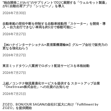
“独自開発こだわり”のサプリメントでD2C展開する「ウェルモット製薬」
がEC自動出荷アプリ「シッピーノ」を導入
2026年7月30日
自動車船の荷役中断を抑制する自動車移動用「スケーター」を開発・導
入 ～自力走行できない車両を約5分で移動可能に～
2026年7月27日
【㈱ハナインターナショナル×星清重機運輸㈱】グループ会社で販売力の
更なる強化ねらう
2026年7月27日
東京ミッドタウン八重洲でロボット配送サービスを本格始動
2026年7月27日
上組／コンテナ物流最適化サービスを提供する スタートアップ企業
「OneStream株式会社」への出資のお知らせ
2026年7月21日
ZOZO、BONJOUR SAGANの自社EC拡大に向け「Fulfillment by
ZOZO」を提供開始