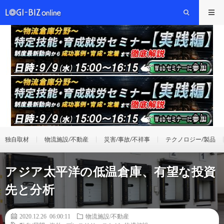
独自取材
物流施設/不動産
災害/事故/不祥事
テクノロジー/製品
アジア太平洋の低温倉庫、有望な投資
先と分析
2020.12.26 06:00:11
物流施設/不動産