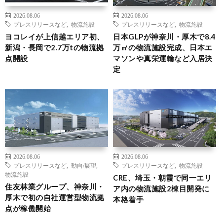
2026.08.06
2026.08.06
プレスリリースなど
,
物流施設
プレスリリースなど
,
物流施設
ヨコレイが上信越エリア初、
日本GLPが神奈川・厚木で8.4
新潟・長岡で2.7万tの物流拠
万㎡の物流施設完成、日本エ
点開設
マソンや真栄運輸など入居決
定
2026.08.06
2026.08.06
プレスリリースなど
,
動向/展望
,
プレスリリースなど
,
物流施設
物流施設
CRE、埼玉・朝霞で同一エリ
住友林業グループ、神奈川・
ア内の物流施設2棟目開発に
厚木で初の自社運営型物流拠
本格着手
点が稼働開始