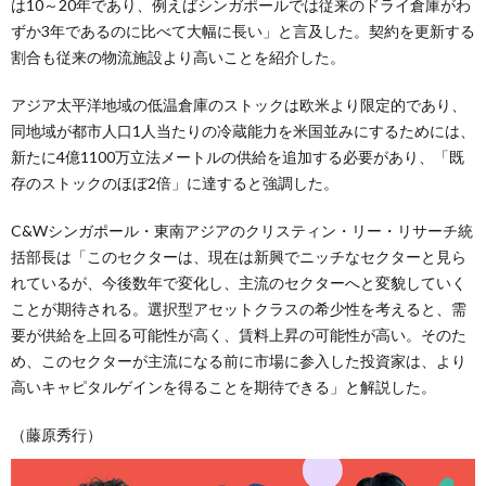
は10～20年であり、例えばシンガポールでは従来のドライ倉庫がわ
ずか3年であるのに比べて大幅に長い」と言及した。契約を更新する
割合も従来の物流施設より高いことを紹介した。
アジア太平洋地域の低温倉庫のストックは欧米より限定的であり、
同地域が都市人口1人当たりの冷蔵能力を米国並みにするためには、
新たに4億1100万立法メートルの供給を追加する必要があり、「既
存のストックのほぼ2倍」に達すると強調した。
C&Wシンガポール・東南アジアのクリスティン・リー・リサーチ統
括部長は「このセクターは、現在は新興でニッチなセクターと見ら
れているが、今後数年で変化し、主流のセクターへと変貌していく
ことが期待される。選択型アセットクラスの希少性を考えると、需
要が供給を上回る可能性が高く、賃料上昇の可能性が高い。そのた
め、このセクターが主流になる前に市場に参入した投資家は、より
高いキャピタルゲインを得ることを期待できる」と解説した。
（藤原秀行）