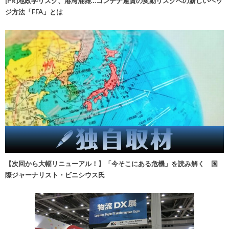
[PR]地政学リスク、港湾混雑…コンテナ運賃の変動リスクへの新しいヘッ
ジ方法「FFA」とは
【次回から大幅リニューアル！】「今そこにある危機」を読み解く 国
際ジャーナリスト・ビニシウス氏