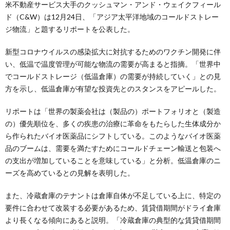
米不動産サービス大手のクッシュマン・アンド・ウェイクフィール
ド（C&W）は12月24日、「アジア太平洋地域のコールドストレー
ジ物流」と題するリポートを公表した。
新型コロナウイルスの感染拡大に対抗するためのワクチン開発に伴
い、低温で温度管理が可能な物流の需要が高まると指摘。「世界中
でコールドストレージ（低温倉庫）の需要が持続していく」との見
方を示し、低温倉庫が有望な投資先とのスタンスをアピールした。
リポートは「世界の製薬会社は（製品の）ポートフォリオと（製造
の）優先順位を、多くの疾患の治療に革命をもたらした生体成分か
ら作られたバイオ医薬品にシフトしている。このようなバイオ医薬
品のブームは、需要を満たすためにコールドチェーン輸送と包装へ
の支出が増加していることを意味している」と分析。低温倉庫のニ
ーズを高めているとの見解を表明した。
また、冷蔵倉庫のテナントは倉庫自体が不足している上に、特定の
要件に合わせて改装する必要があるため、賃貸借期間がドライ倉庫
より長くなる傾向にあると説明。「冷蔵倉庫の典型的な賃貸借期間