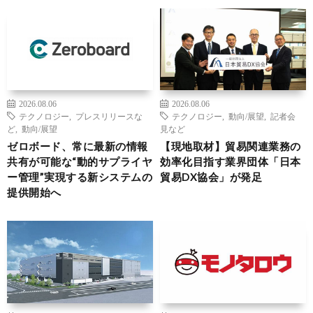
2026.08.06
2026.08.06
テクノロジー
,
プレスリリースな
テクノロジー
,
動向/展望
,
記者会
ど
,
動向/展望
見など
ゼロボード、常に最新の情報
【現地取材】貿易関連業務の
共有が可能な“動的サプライヤ
効率化目指す業界団体「日本
ー管理”実現する新システムの
貿易DX協会」が発足
提供開始へ