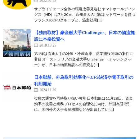
2022.07.22
サプライチェーン全体の環境改善見込む ヤマトホールディン
グス（HD）は7月20日、欧州最大の宅配ネットワークを持つ
フランスのDPDグループと、温室効果[…]
【独自取材】豪金融大手Challenger、日本の物流施
設に本格投資へ
2019.10.25
第1弾は流通大手の冷凍・冷蔵倉庫、商業施設関連の案件に
着目 オーストラリアの金融大手Challenger（チャレンジャ
ー）が、日本の物流施設への投資を[…]
日本郵船、外為取引効率化へCFS決済や電子取引の
利用開始
2024.11.29
複数の通貨を同時取り扱い可能 日本郵船は11月28日、資金
効率の改善と業務プロセスの合理化に向け、外国為替取引
に、国内外の大手金融機関などが出資してい[…]