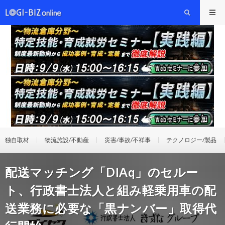
独自取材
物流施設/不動産
災害/事故/不祥事
テクノロジー/製品
配送マッチング「DIAq」のセルー
ト、行政書士法人と組み軽乗用車の配
送業務に必要な「黒ナンバー」取得代