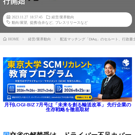
行開始
2023.11.27 18:57:45
経営/業界動向
動向/展望
,
提携/合弁など
,
プレスリリースなど
経営/業界動向
配送マッチング「DIAq」のセルート、行政
HOME
月刊LOGI-BIZ 7月号は「未来を創る輸送改革」 先行企業の
生存戦略を徹底取材
国交省の解禁受け、ドライバー不足カバー