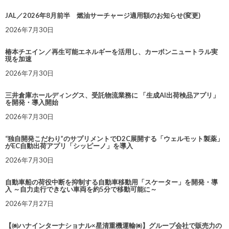
JAL／2026年8月前半 燃油サーチャージ適用額のお知らせ(変更)
2026年7月30日
椿本チエイン／再生可能エネルギーを活用し、カーボンニュートラル実
現を加速
2026年7月30日
三井倉庫ホールディングス、受託物流業務に 「生成AI出荷検品アプリ」
を開発・導入開始
2026年7月30日
“独自開発こだわり”のサプリメントでD2C展開する「ウェルモット製薬」
がEC自動出荷アプリ「シッピーノ」を導入
2026年7月30日
自動車船の荷役中断を抑制する自動車移動用「スケーター」を開発・導
入 ～自力走行できない車両を約5分で移動可能に～
2026年7月27日
【㈱ハナインターナショナル×星清重機運輸㈱】グループ会社で販売力の