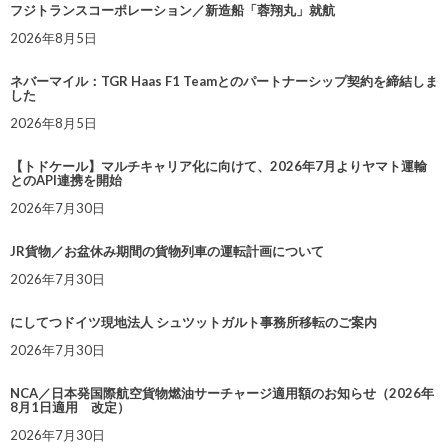
フジトランスコーポレーション／新造船「蓉翔丸」就航
2026年8月5日
ネバーマイル：TGR Haas F1 Teamとのパートナーシップ契約を締結しま
した
2026年8月5日
【トドケール】マルチキャリア化に向けて、2026年7月よりヤマト運輸
とのAPI連携を開始
2026年7月30日
JR貨物／お盆休み期間の貨物列車の運転計画について
2026年7月30日
にしてつドイツ現地法人 シュツットガルト事務所移転のご案内
2026年7月30日
NCA／日本発国際航空貨物燃油サーチャージ適用額のお知らせ（2026年
8月1日適用 改定）
2026年7月30日