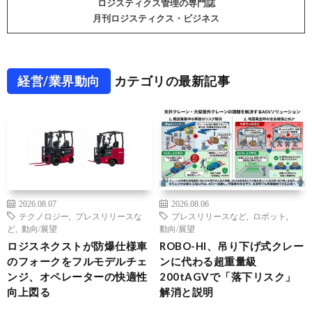
ロジスティクス管理の専門誌
月刊ロジスティクス・ビジネス
経営/業界動向
カテゴリの最新記事
2026.08.07
2026.08.06
テクノロジー
,
プレスリリースな
プレスリリースなど
,
ロボット
,
ど
,
動向/展望
動向/展望
ロジスネクストが防爆仕様車
ROBO-HI、吊り下げ式クレー
のフォークをフルモデルチェ
ンに代わる超重量級
ンジ、オペレーターの快適性
200tAGVで「落下リスク」
向上図る
解消と説明