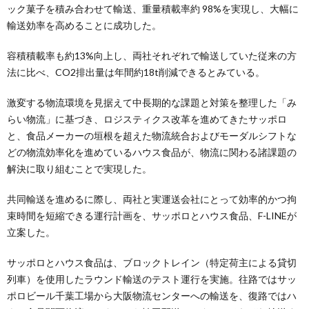
ック菓子を積み合わせて輸送、重量積載率約 98%を実現し、大幅に
輸送効率を高めることに成功した。
容積積載率も約13%向上し、両社それぞれで輸送していた従来の方
法に比べ、CO2排出量は年間約18t削減できるとみている。
激変する物流環境を見据えて中長期的な課題と対策を整理した「み
らい物流」に基づき、ロジスティクス改革を進めてきたサッポロ
と、食品メーカーの垣根を超えた物流統合およびモーダルシフトな
どの物流効率化を進めているハウス食品が、物流に関わる諸課題の
解決に取り組むことで実現した。
共同輸送を進めるに際し、両社と実運送会社にとって効率的かつ拘
束時間を短縮できる運行計画を、サッポロとハウス食品、F-LINEが
立案した。
サッポロとハウス食品は、ブロックトレイン（特定荷主による貸切
列車）を使用したラウンド輸送のテスト運行を実施。往路ではサッ
ポロビール千葉工場から大阪物流センターへの輸送を、復路ではハ