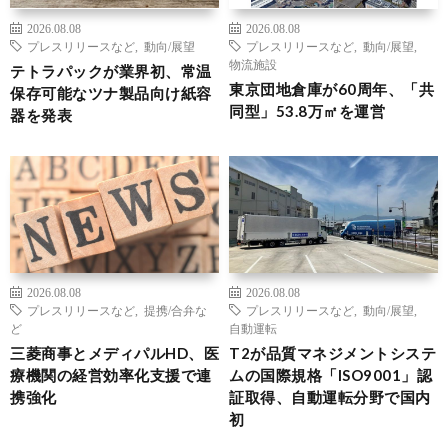
2026.08.08
2026.08.08
プレスリリースなど
,
動向/展望
プレスリリースなど
,
動向/展望
,
物流施設
テトラパックが業界初、常温
東京団地倉庫が60周年、「共
保存可能なツナ製品向け紙容
同型」53.8万㎡を運営
器を発表
2026.08.08
2026.08.08
プレスリリースなど
,
提携/合弁な
プレスリリースなど
,
動向/展望
,
ど
自動運転
三菱商事とメディパルHD、医
T2が品質マネジメントシステ
療機関の経営効率化支援で連
ムの国際規格「ISO9001」認
携強化
証取得、自動運転分野で国内
初