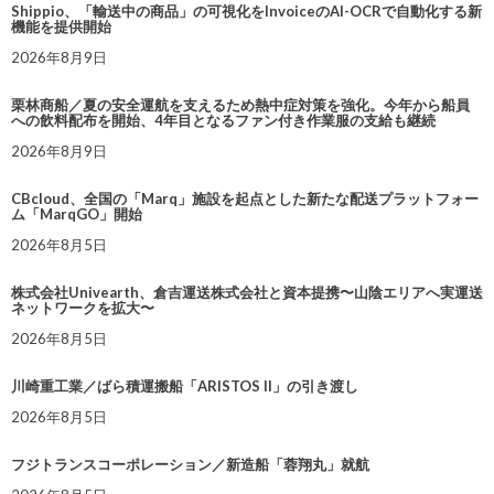
Shippio、「輸送中の商品」の可視化をInvoiceのAI-OCRで自動化する新
機能を提供開始
2026年8月9日
栗林商船／夏の安全運航を支えるため熱中症対策を強化。今年から船員
への飲料配布を開始、4年目となるファン付き作業服の支給も継続
2026年8月9日
CBcloud、全国の「Marq」施設を起点とした新たな配送プラットフォー
ム「MarqGO」開始
2026年8月5日
株式会社Univearth、倉吉運送株式会社と資本提携〜山陰エリアへ実運送
ネットワークを拡大〜
2026年8月5日
川崎重工業／ばら積運搬船「ARISTOS II」の引き渡し
2026年8月5日
フジトランスコーポレーション／新造船「蓉翔丸」就航