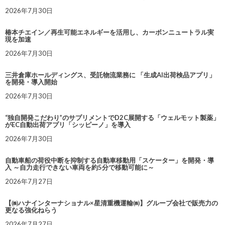
2026年7月30日
椿本チエイン／再生可能エネルギーを活用し、カーボンニュートラル実
現を加速
2026年7月30日
三井倉庫ホールディングス、受託物流業務に 「生成AI出荷検品アプリ」
を開発・導入開始
2026年7月30日
“独自開発こだわり”のサプリメントでD2C展開する「ウェルモット製薬」
がEC自動出荷アプリ「シッピーノ」を導入
2026年7月30日
自動車船の荷役中断を抑制する自動車移動用「スケーター」を開発・導
入 ～自力走行できない車両を約5分で移動可能に～
2026年7月27日
【㈱ハナインターナショナル×星清重機運輸㈱】グループ会社で販売力の
更なる強化ねらう
2026年7月27日