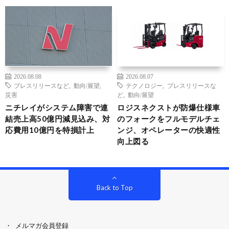
2026.08.08
2026.08.07
プレスリリースなど
,
動向/展望
,
テクノロジー
,
プレスリリースな
災害
ど
,
動向/展望
ニチレイがシステム障害で連
ロジスネクストが防爆仕様車
結売上高50億円減見込み、対
のフォークをフルモデルチェ
応費用10億円を特損計上
ンジ、オペレーターの快適性
向上図る
Back to Top
メルマガ会員登録