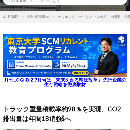
動向/展望
,
プレスリリースなど
経営/業界動向
サッポログループとハウス食品、北関東～大
HOME
月刊LOGI-BIZ 7月号は「未来を創る輸送改革」 先行企業の
生存戦略を徹底取材
トラック重量積載率約98％を実現、CO2
排出量は年間18t削減へ