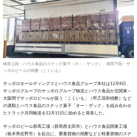
積荷上段：ハウス食品のスナック菓子（オ―・ザック）、積荷下段：サ
ッポロビールの焼酎（こくいも）
サッポロホールディングスとハウス食品グループ本社は12月8日、
サッポログループのサッポログループ物流とハウス食品が北関東～
大阪間でサッポロビールが扱う「こくいも」（甲乙混和焼酎）など
の酒類とハウス食品のスナック菓子「オー・ザック」を組み合わせ
たトラック共同輸送を12月11日に始めると発表した。
サッポロビール群馬工場（群馬県太田市）とハウス食品関東工場
（栃木県佐野市）を起点に、重量貨物の焼酎などと軽量貨物のスナ