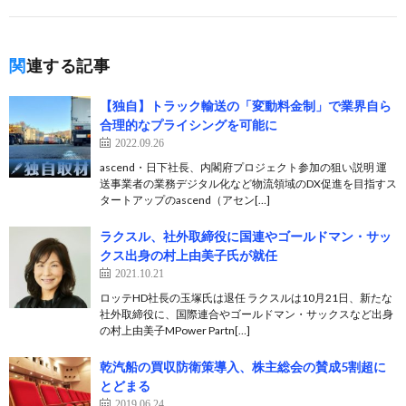
関連する記事
【独自】トラック輸送の「変動料金制」で業界自ら
合理的なプライシングを可能に
2022.09.26
ascend・日下社長、内閣府プロジェクト参加の狙い説明 運
送事業者の業務デジタル化など物流領域のDX促進を目指すス
タートアップのascend（アセン[…]
ラクスル、社外取締役に国連やゴールドマン・サッ
クス出身の村上由美子氏が就任
2021.10.21
ロッテHD社長の玉塚氏は退任 ラクスルは10月21日、新たな
社外取締役に、国際連合やゴールドマン・サックスなど出身
の村上由美子MPower Partn[…]
乾汽船の買収防衛策導入、株主総会の賛成5割超に
とどまる
2019.06.24