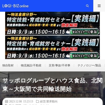
独自取材
物流施設/不動産
災害/事故/不祥事
テクノロジー/製品
サッポログループとハウス食品、北関
東～大阪間で共同輸送開始
2023.12.08 15:23:13
経営/業界動向