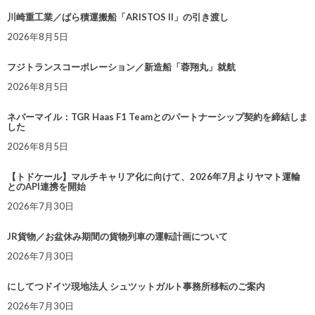
川崎重工業／ばら積運搬船「ARISTOS II」の引き渡し
2026年8月5日
フジトランスコーポレーション／新造船「蓉翔丸」就航
2026年8月5日
ネバーマイル：TGR Haas F1 Teamとのパートナーシップ契約を締結しま
した
2026年8月5日
【トドケール】マルチキャリア化に向けて、2026年7月よりヤマト運輸
とのAPI連携を開始
2026年7月30日
JR貨物／お盆休み期間の貨物列車の運転計画について
2026年7月30日
にしてつドイツ現地法人 シュツットガルト事務所移転のご案内
2026年7月30日