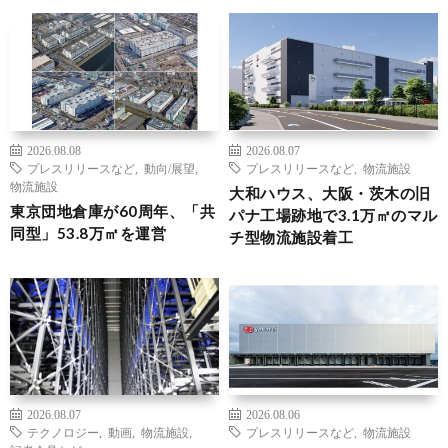
2026.08.08
2026.08.07
プレスリリースなど
,
動向/展望
,
プレスリリースなど
,
物流施設
物流施設
大和ハウス、大阪・茨木の旧
東京団地倉庫が60周年、「共
パナ工場跡地で3.1万㎡のマル
同型」53.8万㎡を運営
チ型物流施設着工
2026.08.07
2026.08.06
テクノロジー
,
動画
,
物流施設
,
プレスリリースなど
,
物流施設