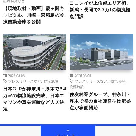
記者会見など
ヨコレイが上信越エリア初、
【現地取材・動画】霞ヶ関キ
新潟・長岡で2.7万tの物流拠
ャピタル、川崎・東扇島の冷
点開設
凍自動倉庫を公開
2026.08.06
2026.08.06
プレスリリースなど
,
物流施設
プレスリリースなど
,
動向/展望
,
物流施設
日本GLPが神奈川・厚木で8.4
住友林業グループ、神奈川・
万㎡の物流施設完成、日本エ
厚木で初の自社運営型物流拠
マソンや真栄運輸など入居決
点が稼働開始
定