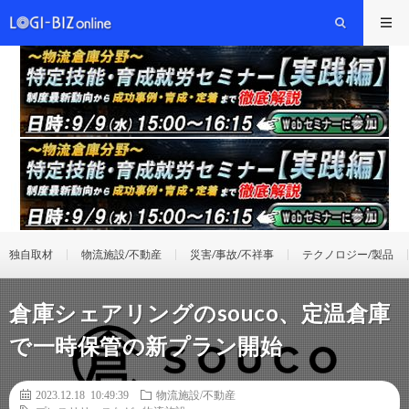
独自取材
物流施設/不動産
災害/事故/不祥事
テクノロジー/製品
倉庫シェアリングのsouco、定温倉庫
で一時保管の新プラン開始
2023.12.18 10:49:39
物流施設/不動産