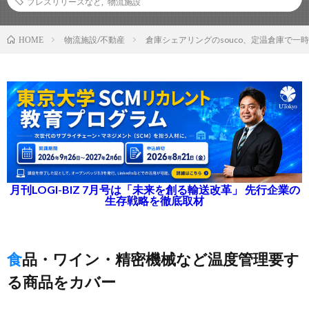
プレスリリースなど
,
物流施設
物流施設/不動産
倉庫シェアリングのsouco、定温倉庫で一
HOME
月刊LOGI-BIZ 7月号は「未来を創る輸送改革」 先行企業の
生存戦略を徹底取材
食品・ワイン・精密機械など温度管理要す
る商品をカバー