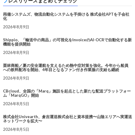
プレスリリースまとめてチェック
両備システムズ、物流自動化システムを手掛ける 株式会社APTを子会社
化
2026年8月9日
Shippio、「輸送中の商品」の可視化をInvoiceのAI-OCRで自動化する新
機能を提供開始
2026年8月9日
栗林商船／夏の安全運航を支えるため熱中症対策を強化。今年から船員
への飲料配布を開始、4年目となるファン付き作業服の支給も継続
2026年8月9日
CBcloud、全国の「Marq」施設を起点とした新たな配送プラットフォー
ム「MarqGO」開始
2026年8月5日
株式会社Univearth、倉吉運送株式会社と資本提携〜山陰エリアへ実運送
ネットワークを拡大〜
2026年8月5日