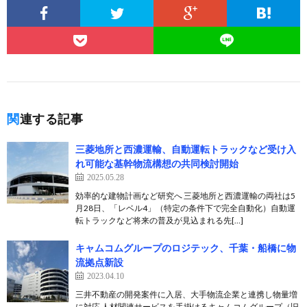
関連する記事
三菱地所と西濃運輸、自動運転トラックなど受け入
れ可能な基幹物流構想の共同検討開始
2025.05.28
効率的な建物計画など研究へ 三菱地所と西濃運輸の両社は5
月28日、「レベル4」（特定の条件下で完全自動化）自動運
転トラックなど将来の普及が見込まれる先[…]
キャムコムグループのロジテック、千葉・船橋に物
流拠点新設
2023.04.10
三井不動産の開発案件に入居、大手物流企業と連携し物量増
に対応 人材関連サービスを手掛けるキャムコムグループ（旧