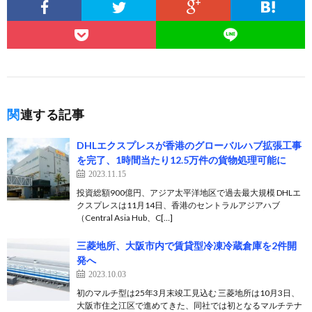
関連する記事
DHLエクスプレスが香港のグローバルハブ拡張工事
を完了、1時間当たり12.5万件の貨物処理可能に
2023.11.15
投資総額900億円、アジア太平洋地区で過去最大規模 DHLエ
クスプレスは11月14日、香港のセントラルアジアハブ
（Central Asia Hub、C[…]
三菱地所、大阪市内で賃貸型冷凍冷蔵倉庫を2件開
発へ
2023.10.03
初のマルチ型は25年3月末竣工見込む 三菱地所は10月3日、
大阪市住之江区で進めてきた、同社では初となるマルチテナ