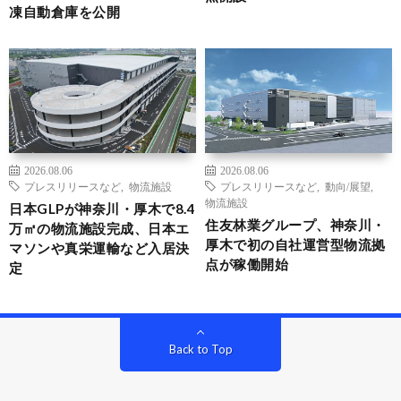
凍自動倉庫を公開
2026.08.06
2026.08.06
プレスリリースなど
,
物流施設
プレスリリースなど
,
動向/展望
,
物流施設
日本GLPが神奈川・厚木で8.4
住友林業グループ、神奈川・
万㎡の物流施設完成、日本エ
厚木で初の自社運営型物流拠
マソンや真栄運輸など入居決
点が稼働開始
定
Back to Top