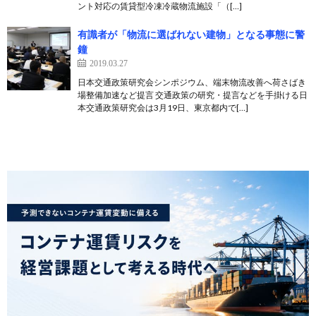
ント対応の賃貸型冷凍冷蔵物流施設「（[…]
有識者が「物流に選ばれない建物」となる事態に警
鐘
2019.03.27
日本交通政策研究会シンポジウム、端末物流改善へ荷さばき
場整備加速など提言 交通政策の研究・提言などを手掛ける日
本交通政策研究会は3月19日、東京都内で[…]