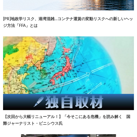
[PR]地政学リスク、港湾混雑…コンテナ運賃の変動リスクへの新しいヘッ
ジ方法「FFA」とは
【次回から大幅リニューアル！】「今そこにある危機」を読み解く 国
際ジャーナリスト・ビニシウス氏