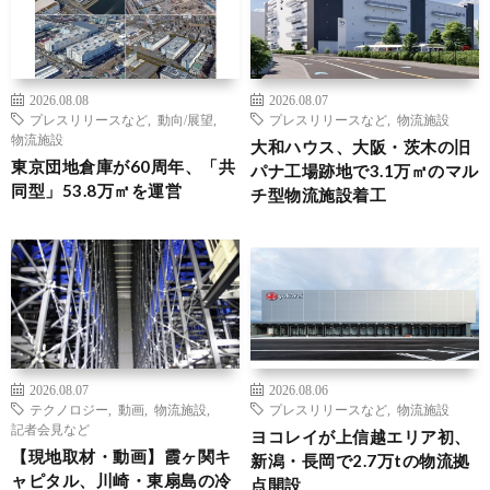
2026.08.08
2026.08.07
プレスリリースなど
,
動向/展望
,
プレスリリースなど
,
物流施設
物流施設
大和ハウス、大阪・茨木の旧
東京団地倉庫が60周年、「共
パナ工場跡地で3.1万㎡のマル
同型」53.8万㎡を運営
チ型物流施設着工
2026.08.07
2026.08.06
テクノロジー
,
動画
,
物流施設
,
プレスリリースなど
,
物流施設
記者会見など
ヨコレイが上信越エリア初、
【現地取材・動画】霞ヶ関キ
新潟・長岡で2.7万tの物流拠
ャピタル、川崎・東扇島の冷
点開設