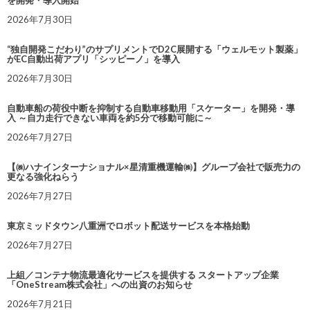
を開発・導入開始
2026年7月30日
“独自開発こだわり”のサプリメントでD2C展開する「ウェルモット製薬」
がEC自動出荷アプリ「シッピーノ」を導入
2026年7月30日
自動車船の荷役中断を抑制する自動車移動用「スケーター」を開発・導
入 ～自力走行できない車両を約5分で移動可能に～
2026年7月27日
【㈱ハナインターナショナル×星清重機運輸㈱】グループ会社で販売力の
更なる強化ねらう
2026年7月27日
東京ミッドタウン八重洲でロボット配送サービスを本格始動
2026年7月27日
上組／コンテナ物流最適化サービスを提供する スタートアップ企業
「OneStream株式会社」への出資のお知らせ
2026年7月21日