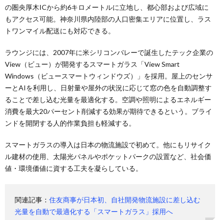
の圏央厚木ICから約6キロメートルに立地し、都心部および広域に
もアクセス可能。神奈川県内陸部の人口密集エリアに位置し、ラス
トワンマイル配送にも対応できる。
ラウンジには、2007年に米シリコンバレーで誕生したテック企業の
View（ビュー）が開発するスマートガラス「View Smart
Windows（ビュースマートウィンドウズ）」を採用。屋上のセンサ
ーとAIを利用し、日射量や屋外の状況に応じて窓の色を自動調整す
ることで差し込む光量を最適化する。空調や照明によるエネルギー
消費を最大20パーセント削減する効果が期待できるという。ブライ
ンドを開閉する人的作業負担も軽減する。
スマートガラスの導入は日本の物流施設で初めて。他にもリサイク
ル建材の使用、太陽光パネルやポケットパークの設置など、社会価
値・環境価値に資する工夫を凝らしている。
関連記事：
住友商事が日本初、自社開発物流施設に差し込む
光量を自動で最適化する「スマートガラス」採用へ