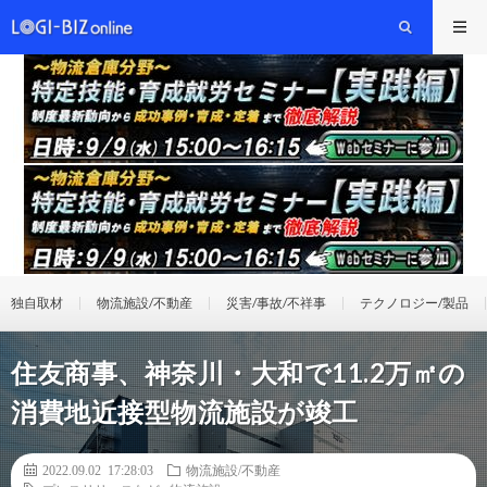
独自取材
物流施設/不動産
災害/事故/不祥事
テクノロジー/製品
住友商事、神奈川・大和で11.2万㎡の
消費地近接型物流施設が竣工
2022.09.02 17:28:03
物流施設/不動産