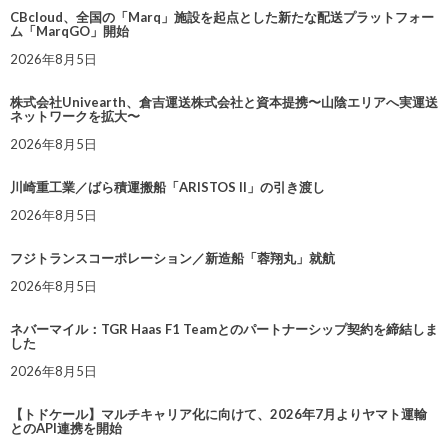
CBcloud、全国の「Marq」施設を起点とした新たな配送プラットフォー
ム「MarqGO」開始
2026年8月5日
株式会社Univearth、倉吉運送株式会社と資本提携〜山陰エリアへ実運送
ネットワークを拡大〜
2026年8月5日
川崎重工業／ばら積運搬船「ARISTOS II」の引き渡し
2026年8月5日
フジトランスコーポレーション／新造船「蓉翔丸」就航
2026年8月5日
ネバーマイル：TGR Haas F1 Teamとのパートナーシップ契約を締結しま
した
2026年8月5日
【トドケール】マルチキャリア化に向けて、2026年7月よりヤマト運輸
とのAPI連携を開始