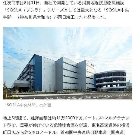
住友商事は8月31日、自社で開発している消費地近接型物流施設
「SOSiLA（ソシラ）」シリーズとしては最大となる「SOSiLA中央
林間」（神奈川県大和市）が同日竣工したと発表した。
「SOSiLA中央林間」の外観
地上5階建て、延床面積は約11万2000平方メートルのマルチテナン
ト型で、需要が伸びている危険物倉庫を併設。東名高速道路の横浜
町田ICから約5キロメートル、首都圏中央連絡自動車道（圏央道）