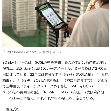
「Smile Board Connect」の利用イメージ
SOSiLAシリーズは「SOSiLA中央林間」を含めて計15棟の物流施設
が竣工。総延床面積は約105万平方メートル、資産規模は約2700億
円に達している。22年には首都圏で「（仮称）SOSiLA柏」（千葉県
柏市）、「（仮称）SOSiLA厚木飯山」（神奈川県厚木市）、関西圏
で三井住友ファイナンス&リースの子会社、SMFLみらいパートナー
ズとの初の共同開発施設「NEWNO・SOSiLA高槻」（大阪府高槻
市）の工事が本格化。それぞれ23年の竣工を予定している。
（藤原秀行）