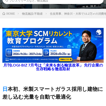
プレスリリースなど
,
物流施設
物流施設/不動産
住友商事、神奈川・大和で11.2万㎡の消費
HOME
月刊LOGI-BIZ 7月号は「未来を創る輸送改革」 先行企業の
生存戦略を徹底取材
日本初、米製スマートガラス採用し建物に
差し込む光量を自動で最適化