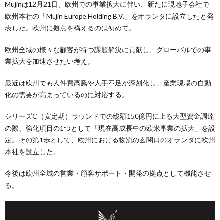
Mujinは12月21日、欧州での事業拡大に伴い、新たに現地子会社で
欧州本社の「Mujin Europe Holding B.V.」をオランダに設立したと発
表した。欧州に拠点を構えるのは初めて。
欧州全域の様々な顧客が持つ課題解決に貢献し、グローバルでの事
業拡大を加速させたい考え。
最近は欧州でも人件費高騰や人手不足が深刻化し、産業現場の自動
化の需要が高まっているのに対応する。
シリーズC（安定期）ラウンドでの総額150億円に上る大型資金調達
の際、強化項目の1つとして「現在高成長中の欧米事業の拡大」を設
定。その第1歩として、欧州における物流の玄関口のオランダに欧州
本社を設立した。
今後は欧州全域の営業・顧客サポート・開発の拠点として機能させ
る。