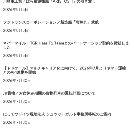
川崎重工業／ばら積運搬船「ARISTOS II」の引き渡し
2026年8月5日
フジトランスコーポレーション／新造船「蓉翔丸」就航
2026年8月5日
ネバーマイル：TGR Haas F1 Teamとのパートナーシップ契約を締結しま
した
2026年8月5日
【トドケール】マルチキャリア化に向けて、2026年7月よりヤマト運輸
とのAPI連携を開始
2026年7月30日
JR貨物／お盆休み期間の貨物列車の運転計画について
2026年7月30日
にしてつドイツ現地法人 シュツットガルト事務所移転のご案内
2026年7月30日