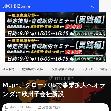
独自取材
物流施設/不動産
災害/事故/不祥事
テクノロジー/製品
Mujin、グローバルで事業拡大へオラ
ンダに欧州子会社新設
2023.12.21 09:07:31
経営/業界動向