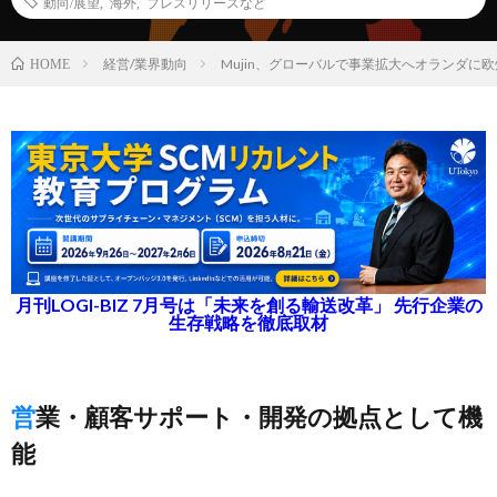
動向/展望
,
海外
,
プレスリリースなど
経営/業界動向
Mujin、グローバルで事業拡大へオランダに
HOME
月刊LOGI-BIZ 7月号は「未来を創る輸送改革」 先行企業の
生存戦略を徹底取材
営業・顧客サポート・開発の拠点として機
能