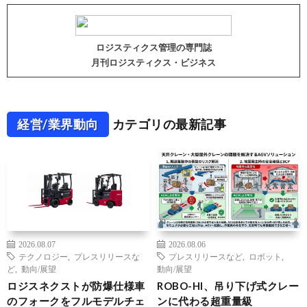
ロジスティクス管理の専門誌
月刊ロジスティクス・ビジネス
経営/業界動向
カテゴリの最新記事
2026.08.07
2026.08.06
テクノロジー
,
プレスリリースな
プレスリリースなど
,
ロボット
,
ど
,
動向/展望
動向/展望
ロジスネクストが防爆仕様車
ROBO-HI、吊り下げ式クレー
のフォークをフルモデルチェ
ンに代わる超重量級