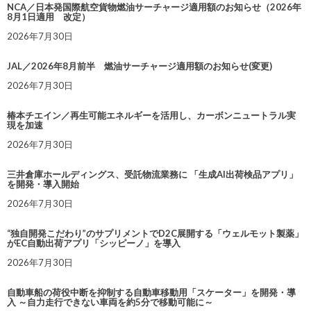
NCA／日本発国際航空貨物燃油サーチャージ適用額のお知らせ（2026年
8月1日適用 改定）
2026年7月30日
JAL／2026年8月前半 燃油サーチャージ適用額のお知らせ(変更)
2026年7月30日
椿本チエイン／再生可能エネルギーを活用し、カーボンニュートラル実
現を加速
2026年7月30日
三井倉庫ホールディングス、受託物流業務に 「生成AI出荷検品アプリ」
を開発・導入開始
2026年7月30日
“独自開発こだわり”のサプリメントでD2C展開する「ウェルモット製薬」
がEC自動出荷アプリ「シッピーノ」を導入
2026年7月30日
自動車船の荷役中断を抑制する自動車移動用「スケーター」を開発・導
入 ～自力走行できない車両を約5分で移動可能に～