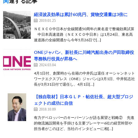
関連する記事
経済波及効果は累計60兆円、貨物交通量は3倍に
2019.01.25
ＮＥＸＣＯ中日本が全線開通50周年の東名道で整備効果試算
中日本高速道路（ＮＥＸＣＯ中日本）は1月24日、東名高
速道路の全線開通から今年5月26日で[…]
ONEジャパン、新社長に川崎汽船出身の戸田取締役
専務執行役員が昇格へ
2024.03.04
4月1日付、創業時から在籍の中井氏は退任 オーシャンネット
ワークエクスプレス（ONE）ジャパンは3月1日、中井拓志社
長が3月31日付で退任し、4月1日[…]
【独自取材】日本ＧＬＰ・帖佐社長、超大型プロジ
ェクトの成功に自信
2018.10.09
有力デベロッパーのキーパーソンが語る展望と戦略② 先進
的物流施設開発を手掛ける主要プレーヤー6社の経営幹部や
担当者がこのほど、当社のインタビューに相[…]