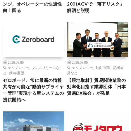
ンジ、オペレーターの快適性
200tAGVで「落下リスク」
向上図る
解消と説明
2026.08.06
2026.08.06
テクノロジー
,
プレスリリースな
テクノロジー
,
動向/展望
,
記者会
ど
,
動向/展望
見など
ゼロボード、常に最新の情報
【現地取材】貿易関連業務の
共有が可能な“動的サプライヤ
効率化目指す業界団体「日本
ー管理”実現する新システムの
貿易DX協会」が発足
提供開始へ