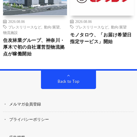
2026.08.06
2026.08.06
プレスリリースなど
,
動向/展望
,
プレスリリースなど
,
動向/展望
物流施設
モノタロウ、「お届け希望日
住友林業グループ、神奈川・
指定サービス」開始
厚木で初の自社運営型物流拠
点が稼働開始
Back to Top
メルマガ会員登録
プライバシーポリシー