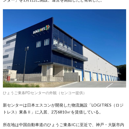
ひょうご東条PDセンターの外観（センコー提供）
新センターは日本エスコンが開発した物流施設「LOGITRES（ロジ
トレス）東条Ⅱ」に入居、2万6810㎡を賃借している。
所在地は中国自動車道のひょうご東条ICに至近で、神戸・大阪市内