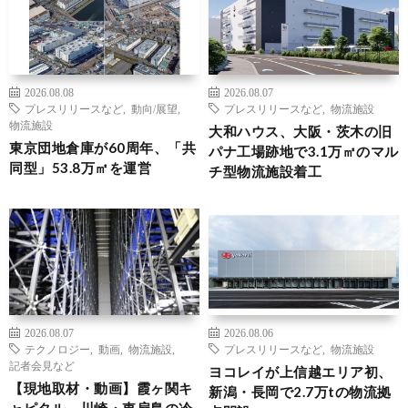
2026.08.08
2026.08.07
プレスリリースなど
,
動向/展望
,
プレスリリースなど
,
物流施設
物流施設
大和ハウス、大阪・茨木の旧
東京団地倉庫が60周年、「共
パナ工場跡地で3.1万㎡のマル
同型」53.8万㎡を運営
チ型物流施設着工
2026.08.07
2026.08.06
テクノロジー
,
動画
,
物流施設
,
プレスリリースなど
,
物流施設
記者会見など
ヨコレイが上信越エリア初、
【現地取材・動画】霞ヶ関キ
新潟・長岡で2.7万tの物流拠