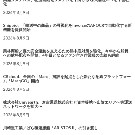
化
2026年8月9日
Shippio、「輸送中の商品」の可視化をInvoiceのAI-OCRで自動化する新
機能を提供開始
2026年8月9日
栗林商船／夏の安全運航を支えるため熱中症対策を強化。今年から船員
への飲料配布を開始、4年目となるファン付き作業服の支給も継続
2026年8月9日
CBcloud、全国の「Marq」施設を起点とした新たな配送プラットフォー
ム「MarqGO」開始
2026年8月5日
株式会社Univearth、倉吉運送株式会社と資本提携〜山陰エリアへ実運送
ネットワークを拡大〜
2026年8月5日
川崎重工業／ばら積運搬船「ARISTOS II」の引き渡し