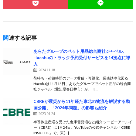
関連する記事
あらたグループのペット用品総合商社ジャペル、
Hacobuのトラック予約受付サービスを14拠点に導
入
2024.11.18
荷待ち・荷役時間のデータ蓄積・可視化、業務効率化図る
Hacobuは11月15日、あらたグループでペット用品の総合商
社ジャペル（愛知県春日井市）が、H[…]
CBREが震災から11年経た東北の物流を解説する動
画公開、「2024年問題」の影響も紹介
2023.01.24
半導体生産増を受けた倉庫需要増など紹介 シービーアールイ
ー（CBRE）は1月24日、YouTubeの公式チャンネル「CBRE
INSIGHTS」で、東[…]