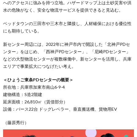
へのアクセスに強みを持つ立地。ハザードマップ上は土砂災害や洪
水の危険がなく、安全な物流サービスを提供できると見込む。
ベッドタウンの三田市や三木市と隣接し、人材確保における優位性
にも期待している。
新センター周辺には、2022年に神戸市内で開設した「北神戸PDセ
ンター」をはじめ、「西神戸PDセンター」、「尼崎PDセンター」
などの大型物流センターが複数稼働中。新センターを活用し、兵庫
エリアで事業拡大につなげたい考え。
＜ひょうご東条PDセンターの概要＞
所在地：兵庫県加東市南山6-9-4
建物構造：S造2階建
延床面積：26,810㎡（賃借部分）
設備：バース22台 ドッグレベラー、垂直搬送機、貨物用EV
（藤原秀行）