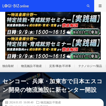
独自取材
物流施設/不動産
災害/事故/不祥事
テクノロジー/製品
センコー、兵庫・加東市で日本エスコ
ン開発の物流施設に新センター開設
2024.01.05 16:00:40
物流施設/不動産