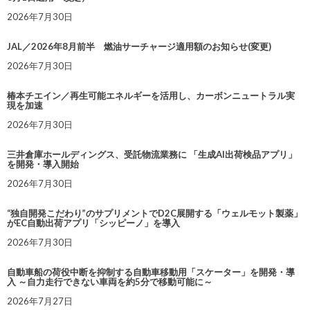
2026年7月30日
JAL／2026年8月前半 燃油サーチャージ適用額のお知らせ(変更)
2026年7月30日
椿本チエイン／再生可能エネルギーを活用し、カーボンニュートラル実
現を加速
2026年7月30日
三井倉庫ホールディングス、受託物流業務に 「生成AI出荷検品アプリ」
を開発・導入開始
2026年7月30日
“独自開発こだわり”のサプリメントでD2C展開する「ウェルモット製薬」
がEC自動出荷アプリ「シッピーノ」を導入
2026年7月30日
自動車船の荷役中断を抑制する自動車移動用「スケーター」を開発・導
入 ～自力走行できない車両を約5分で移動可能に～
2026年7月27日