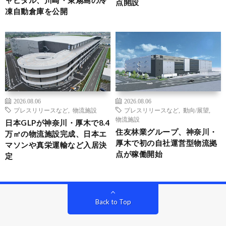
ャピタル、川崎・東扇島の冷
点開設
凍自動倉庫を公開
2026.08.06
2026.08.06
プレスリリースなど
,
物流施設
プレスリリースなど
,
動向/展望
,
物流施設
日本GLPが神奈川・厚木で8.4
住友林業グループ、神奈川・
万㎡の物流施設完成、日本エ
厚木で初の自社運営型物流拠
マソンや真栄運輸など入居決
点が稼働開始
定
Back to Top