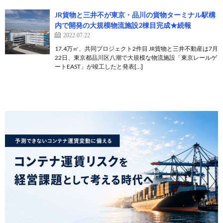
JR貨物と三井不が東京・品川の貨物ターミナル駅構
内で開発の大規模物流施設2棟目完成★続報
2022.07.22
17.4万㎡、共同プロジェクト2件目 JR貨物と三井不動産は7月
22日、東京都品川区八潮で大規模な物流施設「東京レールゲ
ートEAST」が竣工したと発表[…]