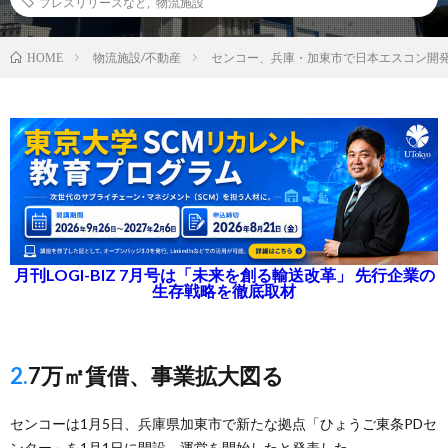
プレスリリースなど
,
物流施設
物流施設/不動産
センコー、兵庫・加東市で日本エスコン開
HOME
月刊LOGI-BIZ 7月号は「未来を創る輸送改革」 先行企業の
生存戦略を徹底取材
2.7万㎡賃借、事業拡大図る
センコーは1月5日、兵庫県加東市で新たな拠点「ひょうご東条PDセ
ンター」を1月1日に開設、運営を開始したと発表した。