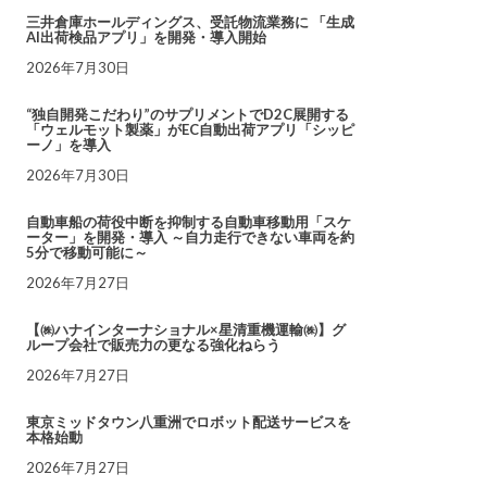
三井倉庫ホールディングス、受託物流業務に 「生成
AI出荷検品アプリ」を開発・導入開始
2026年7月30日
“独自開発こだわり”のサプリメントでD2C展開する
「ウェルモット製薬」がEC自動出荷アプリ「シッピ
ーノ」を導入
2026年7月30日
自動車船の荷役中断を抑制する自動車移動用「スケ
ーター」を開発・導入 ～自力走行できない車両を約
5分で移動可能に～
2026年7月27日
【㈱ハナインターナショナル×星清重機運輸㈱】グ
ループ会社で販売力の更なる強化ねらう
2026年7月27日
東京ミッドタウン八重洲でロボット配送サービスを
本格始動
2026年7月27日