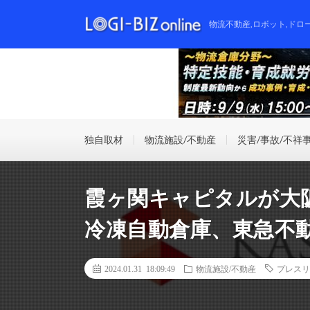
物流不動産,ロボット,ドロ
独自取材
物流施設/不動産
災害/事故/不祥
霞ヶ関キャピタルが大
冷凍自動倉庫、東急不
2024.01.31 18:09:49
物流施設/不動産
プレスリ