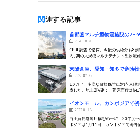
関連する記事
首都圏マルチ型物流施設の7～
2020.10.31
CBRE調査で指摘、今後の供給分も8割程
9月期の大規模マルチテナント型物流施[
東陽倉庫、愛知・知多で危険物
2025.07.05
1.9万㎡、多様な貨物保管に対応 東
表した。地上2階建て、延床面積は約1万8
イオンモール、カンボジアで初
2022.01.13
自由貿易港運用構想の一環、23年度
ボジアは1月11日、カンボジアで海外物