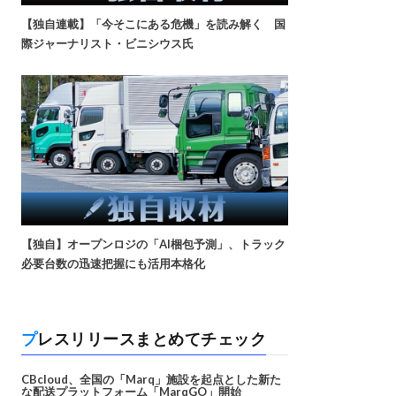
【独自連載】「今そこにある危機」を読み解く 国
際ジャーナリスト・ビニシウス氏
【独自】オープンロジの「AI梱包予測」、トラック
必要台数の迅速把握にも活用本格化
プレスリリースまとめてチェック
CBcloud、全国の「Marq」施設を起点とした新た
な配送プラットフォーム「MarqGO」開始