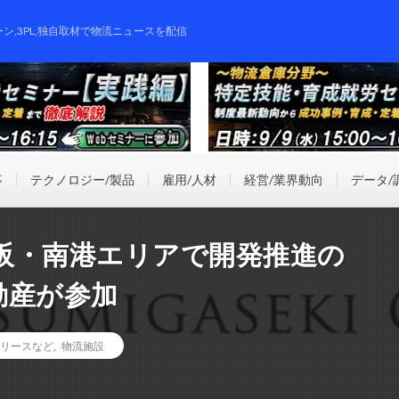
ーン,3PL,独自取材で物流ニュースを配信
事
テクノロジー/製品
雇用/人材
経営/業界動向
データ/
阪・南港エリアで開発推進の
動産が参加
リースなど
,
物流施設