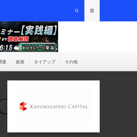
調査
政策
タイアップ
その他