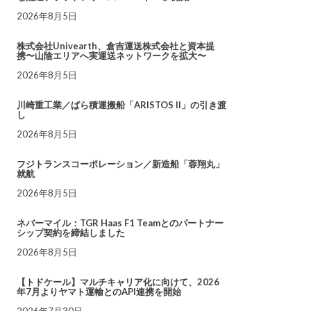
2026年8月5日
株式会社Univearth、倉吉運送株式会社と資本提
携〜山陰エリアへ実運送ネットワークを拡大〜
2026年8月5日
川崎重工業／ばら積運搬船「ARISTOS II」の引き渡
し
2026年8月5日
フジトランスコーポレーション／新造船「蓉翔丸」
就航
2026年8月5日
ネバーマイル：TGR Haas F1 Teamとのパートナー
シップ契約を締結しました
2026年8月5日
【トドケール】マルチキャリア化に向けて、2026
年7月よりヤマト運輸とのAPI連携を開始
2026年7月30日