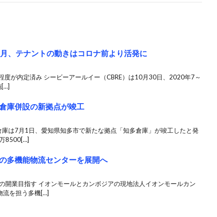
9月、テナントの動きはコロナ前より活発に
度が内定済み シービーアールイー（CBRE）は10月30日、2020年7～
…]
倉庫併設の新拠点が竣工
陽倉庫は7月1日、愛知県知多市で新たな拠点「知多倉庫」が竣工したと発
500[…]
の多機能物流センターを展開へ
中の開業目指す イオンモールとカンボジアの現地法人イオンモールカン
流を担う多機[…]