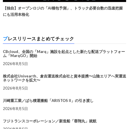
【独自】オープンロジの「AI梱包予測」、トラック必要台数の迅速把握
にも活用本格化
プレスリリースまとめてチェック
CBcloud、全国の「Marq」施設を起点とした新たな配送プラットフォー
ム「MarqGO」開始
2026年8月5日
株式会社Univearth、倉吉運送株式会社と資本提携〜山陰エリアへ実運送
ネットワークを拡大〜
2026年8月5日
川崎重工業／ばら積運搬船「ARISTOS II」の引き渡し
2026年8月5日
フジトランスコーポレーション／新造船「蓉翔丸」就航