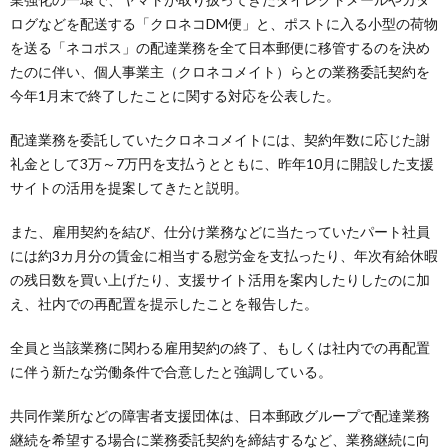
ログなどを配送する「クロネコDM便」と、ポストに入る小型の荷物
を送る「ネコポス」の配達業務を全て日本郵便に移管するのを決め
たのに伴い、個人事業主（クロネコメイト）らとの業務委託契約を
今年1月末で終了したことに関する対応を公表した。
配達業務を委託していたクロネコメイトには、契約年数に応じた謝
礼金として3万～7万円を支払うとともに、昨年10月に開設した支援
サイトの活用を提案してきたと説明。
また、雇用契約を結び、仕分け業務などに当たっていたパート社員
には約3カ月分の賃金に相当する慰労金を支払ったり、年次有給休暇
の残日数を買い上げたり、支援サイト活用を案内したりしたのに加
え、社内での再配置を提示したことを報告した。
全員と当該業務に関わる雇用契約の終了、もしくは社内での再配置
に伴う新たな労働条件で合意したと強調している。
共同作業所などの障害者支援団体は、日本郵政グループで配達業務
継続を希望する場合に業務委託契約を締結するなど、業務継続に向