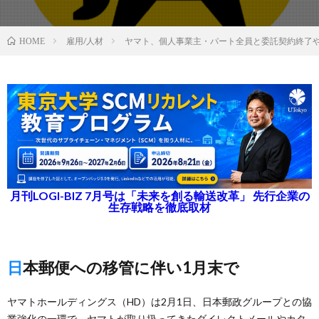
雇用/人材
ヤマト、個人事業主・パート全員と委託契約終了
HOME
月刊LOGI-BIZ 7月号は「未来を創る輸送改革」 先行企業の
生存戦略を徹底取材
日本郵便への移管に伴い1月末で
ヤマトホールディングス（HD）は2月1日、日本郵政グループとの協
業強化の一環で、ヤマトが取り扱ってきたダイレクトメールやカタ