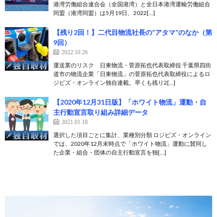
港湾労働組合連合会（全国港湾）と全日本港湾運輸労働組合
同盟（港湾同盟）は5月19日、2022[…]
【残り2回！】二代目物流社長の“アタマ”のなか（第
9回）
2022.10.26
運送業のリスク 日東物流・菅原拓也代表取締役 千葉県四街
道市の物流企業「日東物流」の菅原拓也代表取締役によるロ
ジビズ・オンライン独自連載。早くも残り2[…]
【2020年12月31日版】「ホワイト物流」運動・自
主行動宣言取り組み詳細データ
2021.01.18
選択した項目ごとに集計、業種別分類 ロジビズ・オンライン
では、2020年12月末時点で「ホワイト物流」運動に賛同し
た企業・組合・団体の自主行動宣言を独[…]