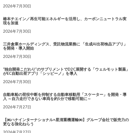
2026年7月30日
椿本チエイン／再生可能エネルギーを活用し、カーボンニュートラル実
現を加速
2026年7月30日
三井倉庫ホールディングス、受託物流業務に 「生成AI出荷検品アプリ」
を開発・導入開始
2026年7月30日
“独自開発こだわり”のサプリメントでD2C展開する「ウェルモット製薬」
がEC自動出荷アプリ「シッピーノ」を導入
2026年7月30日
自動車船の荷役中断を抑制する自動車移動用「スケーター」を開発・導
入 ～自力走行できない車両を約5分で移動可能に～
2026年7月27日
【㈱ハナインターナショナル×星清重機運輸㈱】グループ会社で販売力の
更なる強化ねらう
2026年7月27日