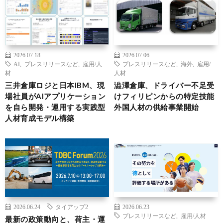
2026.07.18
2026.07.06
AI
,
プレスリリースなど
,
雇用/人
プレスリリースなど
,
海外
,
雇用/
材
人材
三井倉庫ロジと日本IBM、現
澁澤倉庫、ドライバー不足受
場社員がAIアプリケーション
けフィリピンからの特定技能
を自ら開発・運用する実践型
外国人材の供給事業開始
人材育成モデル構築
2026.06.24
タイアップ2
2026.06.23
プレスリリースなど
,
雇用/人材
最新の政策動向と、荷主・運