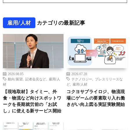
雇用/人材
カテゴリの最新記事
2026.08.05
2026.07.28
動向/展望
,
記者会見など
,
雇用/人
テクノロジー
,
プレスリリースな
材
ど
,
雇用/人材
【現地取材】タイミー、外
コクヨサプライロジ、物流現
食・物流など向けスポットワ
場にゲームの要素取り入れ働
ークを長期就労前の「お試
きがい向上図る実証実験開始
し」に使える新サービス開始