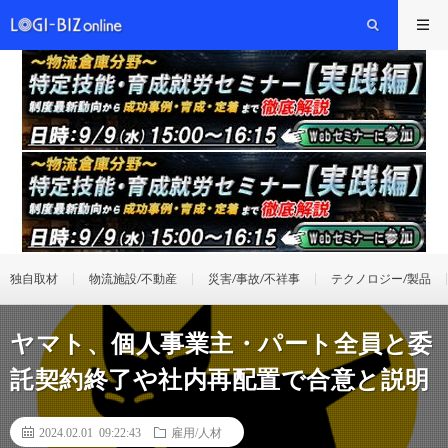
独自取材
物流施設/不動産
災害/事故/不祥事
テクノロジー/製品
ヤマト、個人事業主・パート全員と委
託契約終了や社内再配置で合意と説明
2024.02.01 09:22:43
雇用/人材