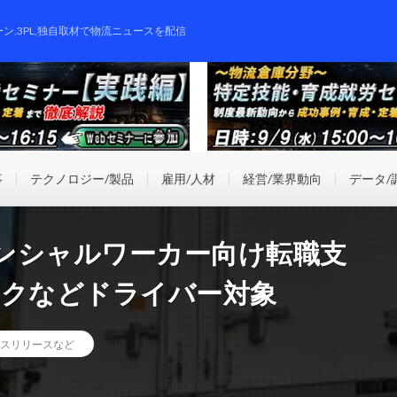
ーン,3PL,独自取材で物流ニュースを配信
事
テクノロジー/製品
雇用/人材
経営/業界動向
データ/
ンシャルワーカー向け転職支
ックなどドライバー対象
スリリースなど