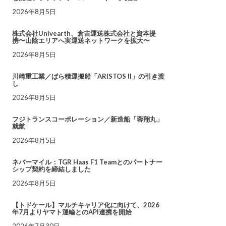
2026年8月5日
株式会社Univearth、倉吉運送株式会社と資本提
携〜山陰エリアへ実運送ネットワークを拡大〜
2026年8月5日
川崎重工業／ばら積運搬船「ARISTOS II」の引き渡
し
2026年8月5日
フジトランスコーポレーション／新造船「蓉翔丸」
就航
2026年8月5日
ネバーマイル：TGR Haas F1 Teamとのパートナー
シップ契約を締結しました
2026年8月5日
【トドケール】マルチキャリア化に向けて、2026
年7月よりヤマト運輸とのAPI連携を開始
2026年7月30日