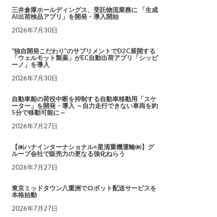
三井倉庫ホールディングス、受託物流業務に 「生成
AI出荷検品アプリ」を開発・導入開始
2026年7月30日
“独自開発こだわり”のサプリメントでD2C展開する
「ウェルモット製薬」がEC自動出荷アプリ「シッピ
ーノ」を導入
2026年7月30日
自動車船の荷役中断を抑制する自動車移動用「スケ
ーター」を開発・導入 ～自力走行できない車両を約
5分で移動可能に～
2026年7月27日
【㈱ハナインターナショナル×星清重機運輸㈱】グ
ループ会社で販売力の更なる強化ねらう
2026年7月27日
東京ミッドタウン八重洲でロボット配送サービスを
本格始動
2026年7月27日