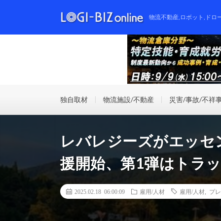
物流不動産,ロボット,ドロ
独自取材
物流施設/不動産
災害/事故/不祥
レバレジーズがエッセ
援開始、第1弾はトラ
2025.02.18 06:00:09
雇用/人材
雇用/人材
,
プレ