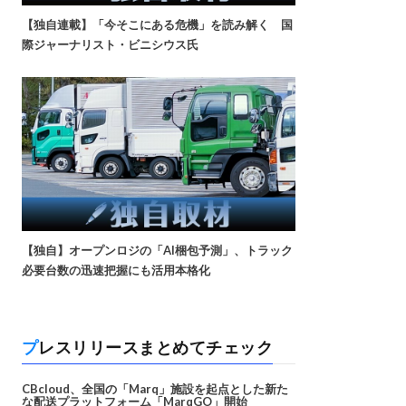
【独自連載】「今そこにある危機」を読み解く 国
際ジャーナリスト・ビニシウス氏
【独自】オープンロジの「AI梱包予測」、トラック
必要台数の迅速把握にも活用本格化
プレスリリースまとめてチェック
CBcloud、全国の「Marq」施設を起点とした新た
な配送プラットフォーム「MarqGO」開始