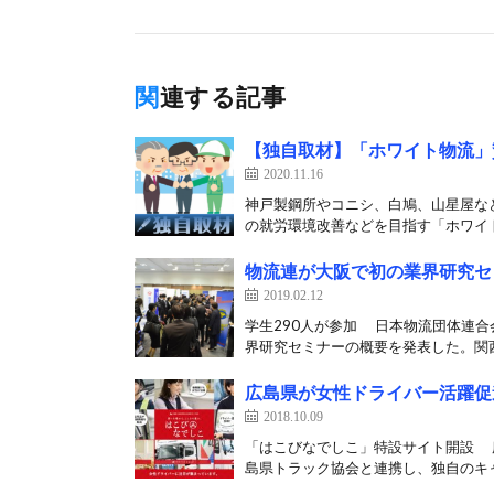
関連する記事
【独自取材】「ホワイト物流」
2020.11.16
神戸製鋼所やコニシ、白鳩、山星屋な
の就労環境改善などを目指す「ホワイト
物流連が大阪で初の業界研究セ
2019.02.12
学生290人が参加 日本物流団体連合
界研究セミナーの概要を発表した。関西
広島県が女性ドライバー活躍促
2018.10.09
「はこびなでしこ」特設サイト開設 
島県トラック協会と連携し、独自のキャ