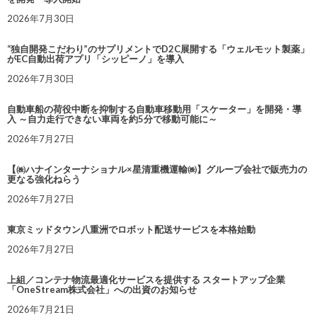
2026年7月30日
“独自開発こだわり”のサプリメントでD2C展開する「ウェルモット製薬」
がEC自動出荷アプリ「シッピーノ」を導入
2026年7月30日
自動車船の荷役中断を抑制する自動車移動用「スケーター」を開発・導
入 ～自力走行できない車両を約5分で移動可能に～
2026年7月27日
【㈱ハナインターナショナル×星清重機運輸㈱】グループ会社で販売力の
更なる強化ねらう
2026年7月27日
東京ミッドタウン八重洲でロボット配送サービスを本格始動
2026年7月27日
上組／コンテナ物流最適化サービスを提供する スタートアップ企業
「OneStream株式会社」への出資のお知らせ
2026年7月21日