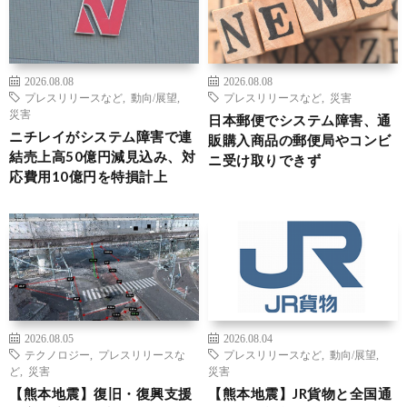
2026.08.08
2026.08.08
プレスリリースなど
,
動向/展望
,
プレスリリースなど
,
災害
災害
日本郵便でシステム障害、通
ニチレイがシステム障害で連
販購入商品の郵便局やコンビ
結売上高50億円減見込み、対
ニ受け取りできず
応費用10億円を特損計上
2026.08.05
2026.08.04
テクノロジー
,
プレスリリースな
プレスリリースなど
,
動向/展望
,
ど
,
災害
災害
【熊本地震】復旧・復興支援
【熊本地震】JR貨物と全国通