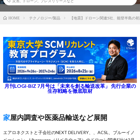
災害
,
ドローン
,
プレスリリースなど
テクノロジー/製品
【地震】ドローン関連5社、能登半島の初
HOME
月刊LOGI-BIZ 7月号は「未来を創る輸送改革」 先行企業の
生存戦略を徹底取材
家屋内調査や医薬品輸送など展開
エアロネクストと子会社のNEXT DELIVERY、、ACSL、ブルーイノ
ベーション、Liberaware（リベラウェア）のドローン関連5社は2月