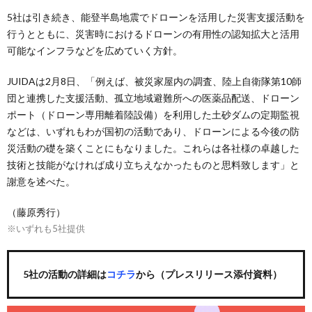
5社は引き続き、能登半島地震でドローンを活用した災害支援活動を
行うとともに、災害時におけるドローンの有用性の認知拡大と活用
可能なインフラなどを広めていく方針。
JUIDAは2月8日、「例えば、被災家屋内の調査、陸上自衛隊第10師
団と連携した支援活動、孤立地域避難所への医薬品配送、ドローン
ポート（ドローン専用離着陸設備）を利用した土砂ダムの定期監視
などは、いずれもわが国初の活動であり、ドローンによる今後の防
災活動の礎を築くことにもなりました。これらは各社様の卓越した
技術と技能がなければ成り立ちえなかったものと思料致します」と
謝意を述べた。
（藤原秀行）
※いずれも5社提供
5社の活動の詳細は
コチラ
から（プレスリリース添付資料）