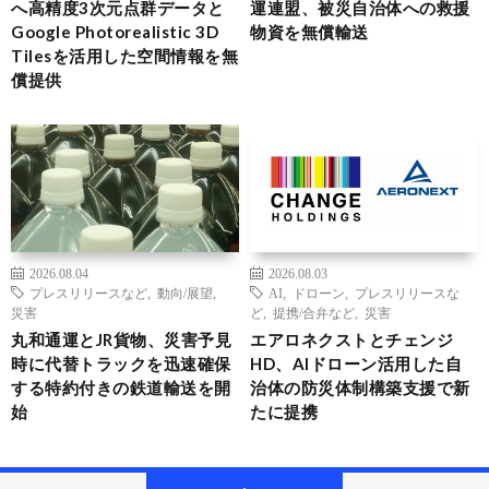
へ高精度3次元点群データと
運連盟、被災自治体への救援
Google Photorealistic 3D
物資を無償輸送
Tilesを活用した空間情報を無
償提供
2026.08.04
2026.08.03
プレスリリースなど
,
動向/展望
,
AI
,
ドローン
,
プレスリリースな
災害
ど
,
提携/合弁など
,
災害
丸和通運とJR貨物、災害予見
エアロネクストとチェンジ
時に代替トラックを迅速確保
HD、AIドローン活用した自
する特約付きの鉄道輸送を開
治体の防災体制構築支援で新
始
たに提携