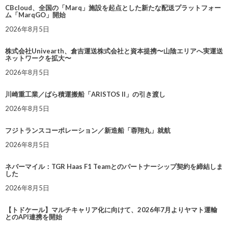
CBcloud、全国の「Marq」施設を起点とした新たな配送プラットフォー
ム「MarqGO」開始
2026年8月5日
株式会社Univearth、倉吉運送株式会社と資本提携〜山陰エリアへ実運送
ネットワークを拡大〜
2026年8月5日
川崎重工業／ばら積運搬船「ARISTOS II」の引き渡し
2026年8月5日
フジトランスコーポレーション／新造船「蓉翔丸」就航
2026年8月5日
ネバーマイル：TGR Haas F1 Teamとのパートナーシップ契約を締結しま
した
2026年8月5日
【トドケール】マルチキャリア化に向けて、2026年7月よりヤマト運輸
とのAPI連携を開始