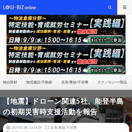
独自取材
物流施設/不動産
災害/事故/不祥事
テクノロジー/製品
【地震】ドローン関連5社、能登半島
の初期災害時支援活動を報告
2024.02.08 13:14:20
災害/事故/不祥事