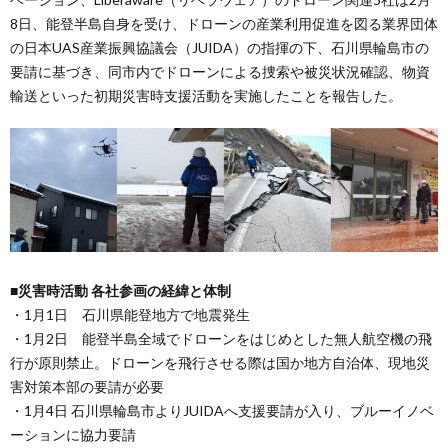
8日、能登半島自身を受け、ドローンの産業利用促進を図る業界団体
の日本UAS産業振興協議会（JUIDA）の指揮の下、石川県輪島市の
要請に基づき、同市内でドローンによる捜索や被災状況確認、物資
輸送といった初期災害時支援活動を実施したことを報告した。
■災害時活動 各社参画の経緯と体制
・1月1日 石川県能登地方で地震発生
・1月2日 能登半島全域でドローンをはじめとした無人航空機の飛
行が原則禁止。ドローンを飛行させる際は国か地方自治体、現地災
害対策本部の要請が必要
・1月4日 石川県輪島市よりJUIDAへ支援要請が入り、ブルーイノベ
ーションに協力要請