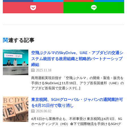
関連する記事
空飛ぶクルマのSkyDrive、UAE・アブダビの交通シ
ステム統括する政府組織と戦略的パートナーシップ
締結
2025.11.18
商用運航実現目指す 「空飛ぶクルマ」の開発・製造・販売を
手掛けるSkyDriveは11月18日、アラブ首長国連邦（UAE）の
アブダビ首長国で交通システ[…]
東京税関、SGHグローバル・ジャパンの通関業許可
を8月31日付で取り消し
2026.06.02
6月1日から業務停止も、不祥事受け 東京税関は6月1日、SG
ホールディングス（HD）傘下で国際物流を手掛けるSGHグ