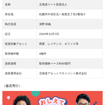
名称
北海道リート投資法人
所在地
札幌市中央区北一条西五丁目2番地 9
執行役員
濵野 恭義
設立
2023年12月7日
投資対象アセット
商業、レジデンス、オフィス等
取得物件数
6物件
資産規模
取得価格ベース約80億円
資産運用会社
北海道アセットマネジメント株式会社
（藤原秀行）