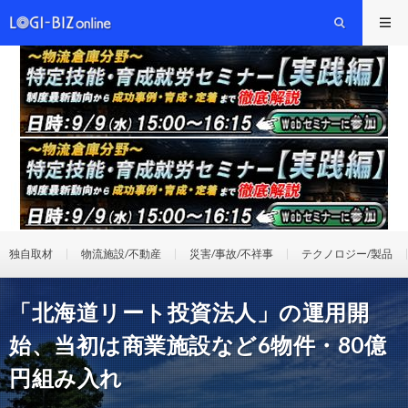
独自取材
物流施設/不動産
災害/事故/不祥事
テクノロジー/製品
「北海道リート投資法人」の運用開
始、当初は商業施設など6物件・80億
円組み入れ