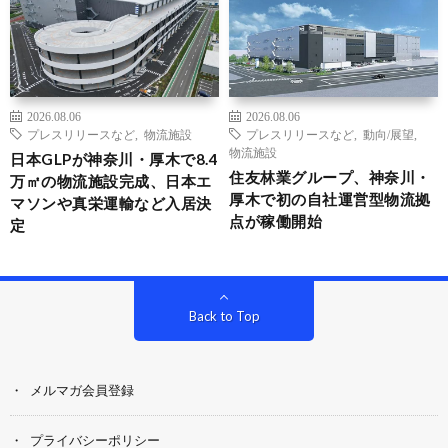
2026.08.06
2026.08.06
プレスリリースなど
,
物流施設
プレスリリースなど
,
動向/展望
,
物流施設
日本GLPが神奈川・厚木で8.4
住友林業グループ、神奈川・
万㎡の物流施設完成、日本エ
厚木で初の自社運営型物流拠
マソンや真栄運輸など入居決
点が稼働開始
定
Back to Top
メルマガ会員登録
プライバシーポリシー