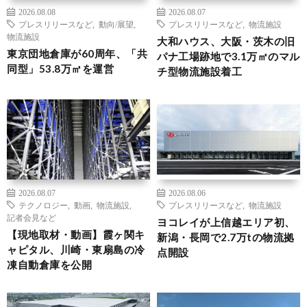
2026.08.08
2026.08.07
プレスリリースなど
,
動向/展望
,
プレスリリースなど
,
物流施設
物流施設
大和ハウス、大阪・茨木の旧
東京団地倉庫が60周年、「共
パナ工場跡地で3.1万㎡のマル
同型」53.8万㎡を運営
チ型物流施設着工
2026.08.07
2026.08.06
テクノロジー
,
動画
,
物流施設
,
プレスリリースなど
,
物流施設
記者会見など
ヨコレイが上信越エリア初、
【現地取材・動画】霞ヶ関キ
新潟・長岡で2.7万tの物流拠
ャピタル、川崎・東扇島の冷
点開設
凍自動倉庫を公開