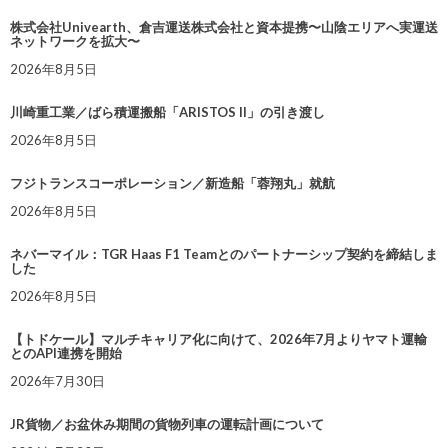
株式会社Univearth、倉吉運送株式会社と資本提携〜山陰エリアへ実運送
ネットワークを拡大〜
2026年8月5日
川崎重工業／ばら積運搬船「ARISTOS II」の引き渡し
2026年8月5日
フジトランスコーポレーション／新造船「蓉翔丸」就航
2026年8月5日
ネバーマイル：TGR Haas F1 Teamとのパートナーシップ契約を締結しま
した
2026年8月5日
【トドケール】マルチキャリア化に向けて、2026年7月よりヤマト運輸
とのAPI連携を開始
2026年7月30日
JR貨物／お盆休み期間の貨物列車の運転計画について