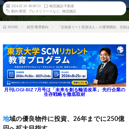
2024.02.10 06:00:53
物流施設/不動産
動向/展望
,
プレスリリースなど
,
物流施設
経営/業界動向
「北海道リート投資法人」の運用開始、当初は
HOME
月刊LOGI-BIZ 7月号は「未来を創る輸送改革」 先行企業の
生存戦略を徹底取材
地域の優良物件に投資、26年までに250億
円へ拡大目指す