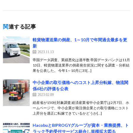
関連する記事
軽貨物運送業の倒産、1～10月で年間過去最多を更
新
2023.11.13
帝国データ調査、業績悪化は過半数 帝国データバンクは11月
13日、軽貨物運送業界の倒産発生状況に関する調査・分析結
果を公表した。 今年1～10月に35[…]
中小企業の取引価格へのコスト上昇分転嫁、物流関
係6社の評価を公表
2023.02.09
経産省が150社対象調査 経済産業省中小企業庁は2月7日、ホ
ームページで、中小企業が発注側企業との取引価格にコスト
上昇分を適正に転嫁できているかどうか[…]
HacobuとBIPROGYグループが資本・業務提携、ト
ラック予約受付サービス統合し規模拡大図る