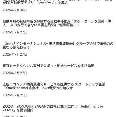
がEC自動出荷アプリ「シッピーノ」を導入
2026年7月30日
自動車船の荷役中断を抑制する自動車移動用「スケーター」を開発・導
入 ～自力走行できない車両を約5分で移動可能に～
2026年7月27日
【㈱ハナインターナショナル×星清重機運輸㈱】グループ会社で販売力の
更なる強化ねらう
2026年7月27日
東京ミッドタウン八重洲でロボット配送サービスを本格始動
2026年7月27日
上組／コンテナ物流最適化サービスを提供する スタートアップ企業
「OneStream株式会社」への出資のお知らせ
2026年7月21日
ZOZO、BONJOUR SAGANの自社EC拡大に向け「Fulfillment by
ZOZO」を提供開始