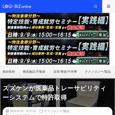
独自取材
物流施設/不動産
災害/事故/不祥事
テクノロジー/製品
スズケンが医薬品トレーサビリティ
ーシステムで特許取得
2019.05.07 19:37:45
テクノロジー/製品