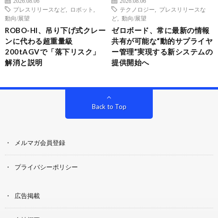
2026.08.06
2026.08.06
プレスリリースなど
,
ロボット
,
テクノロジー
,
プレスリリースな
動向/展望
ど
,
動向/展望
ROBO-HI、吊り下げ式クレー
ゼロボード、常に最新の情報
ンに代わる超重量級
共有が可能な“動的サプライヤ
200tAGVで「落下リスク」
ー管理”実現する新システムの
解消と説明
提供開始へ
Back to Top
メルマガ会員登録
プライバシーポリシー
広告掲載