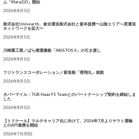
ム「MarqGO」開始
2026年8月5日
株式会社Univearth、倉吉運送株式会社と資本提携〜山陰エリアへ実運送
ネットワークを拡大〜
2026年8月5日
川崎重工業／ばら積運搬船「ARISTOS II」の引き渡し
2026年8月5日
フジトランスコーポレーション／新造船「蓉翔丸」就航
2026年8月5日
ネバーマイル：TGR Haas F1 Teamとのパートナーシップ契約を締結しま
した
2026年8月5日
【トドケール】マルチキャリア化に向けて、2026年7月よりヤマト運輸
とのAPI連携を開始
2026年7月30日