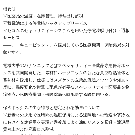
概要は
▽医薬品の温度・在庫管理、持ち出し監視
▽蓄電池による停電時バックアップサービス
▽セコムのセキュリティーシステムを用いた停電時駆け付け・通報
サービス
――。「キュービックス」を採用している医療機関・保険薬局を対
象とする。
電機大手のパナソニックとはスペシャリティー医薬品専用保冷ボッ
クスを共同開発した。素材にパナソニックの新たな真空断熱筐体と
蓄熱材を採用し、仕様にはスズケンの医薬品流通ノウハウや知見を
反映。温度変化や衝撃に配慮が必要なスペシャリティー医薬品を物
流拠点から医療機関・保険薬局へ輸配送する際に用いる。
保冷ボックスの主な特徴と想定される効果について
▽新素材の採用で長時間の温度保持による遠隔地への輸送や寒冷地
における安定運用を実現と過冷却による凍結リスクを回避＝流通品
質向上および廃棄ロス削減