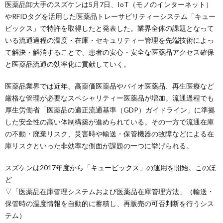
医薬品卸大手のスズケンは5月7日、IoT（モノのインターネット）
やRFIDタグを活用した医薬品トレーサビリティーシステム「キュー
ビックス」で特許を取得したと発表した。業界全体の課題となって
いる流通過程の温度・在庫・セキュリティー管理を先端技術によっ
て解決・解消することで、患者の安心・安全な医薬品アクセス確保
と医薬品流通の効率化に貢献していく。
医薬品業界では近年、高薬価医薬品やバイオ医薬品、再生医療など
厳格な管理が必要なスペシャリティー医薬品が増加。流通過程でも
厚生労働省「医薬品の適正流通基準（GDP）ガイドライン」に準拠
した安全性の高い体制構築が進められている。その一方で流通在庫
の不動・廃棄リスク、災害時や輸送・保管機器の故障などによる在
庫リスクといった非効率な側面が課題の一つに挙げられる。
スズケンは2017年度から「キュービックス」の運用を開始。このほ
ど
▽「医薬品在庫管理システムおよび医薬品在庫管理方法」（輸送・
保管時の温度情報を自動的に蓄積し、再販売の可否判断を行うシス
テム）