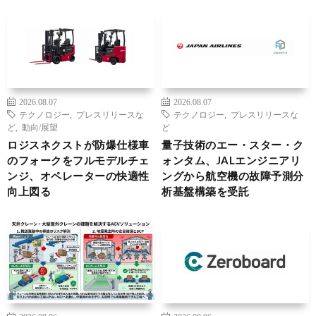
2026.08.07
2026.08.07
テクノロジー
,
プレスリリースな
テクノロジー
,
プレスリリースな
ど
,
動向/展望
ど
ロジスネクストが防爆仕様車
量子技術のエー・スター・ク
のフォークをフルモデルチェ
ォンタム、JALエンジニアリ
ンジ、オペレーターの快適性
ングから航空機の故障予測分
向上図る
析基盤構築を受託