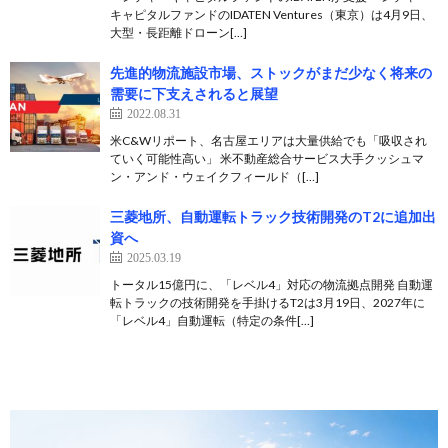
キャピタルファンドのIDATEN Ventures（東京）は4月9日、
大型・長距離ドローン[…]
先進的物流施設市場、ストックがまだ少なく将来の
需要に下支えされると展望
2022.08.31
米C&Wリポート、名古屋エリアは大量供給でも「吸収され
ていく可能性高い」 米不動産総合サービス大手クッシュマ
ン・アンド・ウェイクフィールド（[…]
三菱地所、自動運転トラック技術開発のT2に追加出
資へ
2025.03.19
トータル15億円に、「レベル4」対応の物流拠点開発 自動運
転トラックの技術開発を手掛けるT2は3月19日、2027年に
「レベル4」自動運転（特定の条件[…]