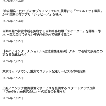
2026年7月30日
“独自開発こだわり”のサプリメントでD2C展開する「ウェルモット製薬」
がEC自動出荷アプリ「シッピーノ」を導入
2026年7月30日
自動車船の荷役中断を抑制する自動車移動用「スケーター」を開発・導
入 ～自力走行できない車両を約5分で移動可能に～
2026年7月27日
【㈱ハナインターナショナル×星清重機運輸㈱】グループ会社で販売力の
更なる強化ねらう
2026年7月27日
東京ミッドタウン八重洲でロボット配送サービスを本格始動
2026年7月27日
上組／コンテナ物流最適化サービスを提供する スタートアップ企業
「OneStream株式会社」への出資のお知らせ
2026年7月21日