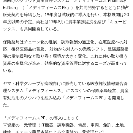
局向けのクラウド資産管理システム「メディフィームス Pharmacy
Edition」（「メディフィームスPE」）を共同開発するとともに独占
販売契約を締結した。19年度は試験的に導入を行い、本格展開は20
年度以降の予定。両社は17年9月に資本業務提携を結び「キュービ
ックス」も共同開発している。
保険薬局はチェーン化の進展、調剤報酬の適正化、在宅医療への対
応、後発医薬品の普及、 対物から対人への業務シフト、遠隔服薬指
導の規制緩和など取り巻く環境が大きく変化。これに伴い取り扱う
資産の多様化が進み、効率的な資産管理に対するニーズが高まって
いる。
ヤマト科学グループが病院向けに販売している医療施設情報総合管
理システム「メディフィームス」 にスズケンの保険薬局経営、資産
有効活用のノウハウを組み込み「メディフィームスPE」を開発し
た。
「メディフィームスPE」の導入によって
▽資産の一元管理（IT機器、調剤機器、備品、車両、免許、土地、
建物、チェーン薬局本部による全店舗の一元管理など）