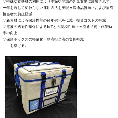
▽特殊な蓄熱材の利用により季節や地域の外気変動に影響されず、
一年を通じて変わらない運用方法を実現＝流通品質向上および物流
担当者の負担軽減
▽新素材による保冷性能の経年劣化を低減＝投資コストの軽減
▽電波の透過性確保によるIoTとの親和性向上＝流通品質・作業効
率の向上
▽保冷ボックスの軽量化＝物流担当者の負担軽減
――を挙げる。