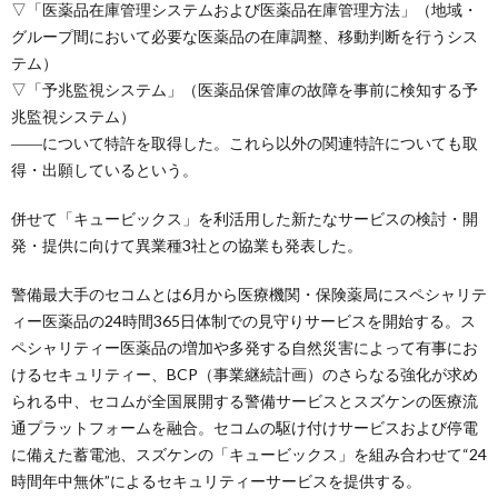
▽「医薬品在庫管理システムおよび医薬品在庫管理方法」（地域・
グループ間において必要な医薬品の在庫調整、移動判断を行うシス
テム）
▽「予兆監視システム」（医薬品保管庫の故障を事前に検知する予
兆監視システム）
――について特許を取得した。これら以外の関連特許についても取
得・出願しているという。
併せて「キュービックス」を利活用した新たなサービスの検討・開
発・提供に向けて異業種3社との協業も発表した。
警備最大手のセコムとは6月から医療機関・保険薬局にスペシャリテ
ィー医薬品の24時間365日体制での見守りサービスを開始する。ス
ペシャリティー医薬品の増加や多発する自然災害によって有事にお
けるセキュリティー、BCP（事業継続計画）のさらなる強化が求め
られる中、セコムが全国展開する警備サービスとスズケンの医療流
通プラットフォームを融合。セコムの駆け付けサービスおよび停電
に備えた蓄電池、スズケンの「キュービックス」を組み合わせて“24
時間年中無休”によるセキュリティーサービスを提供する。