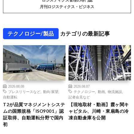
ロジスティクス管理の専門誌
月刊ロジスティクス・ビジネス
テクノロジー/製品
カテゴリの最新記事
2026.08.08
2026.08.07
プレスリリースなど
,
動向/展望
,
テクノロジー
,
動画
,
物流施設
,
自動運転
記者会見など
T2が品質マネジメントシステ
【現地取材・動画】霞ヶ関キ
ムの国際規格「ISO9001」認
ャピタル、川崎・東扇島の冷
証取得、自動運転分野で国内
凍自動倉庫を公開
初