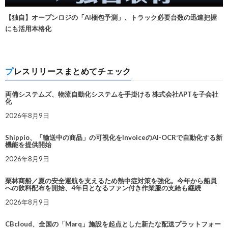
【独自】オープンロジの「AI梱包予測」、トラック必要台数の迅速把握
にも活用本格化
プレスリリースまとめてチェック
両備システムズ、物流自動化システムを手掛ける 株式会社APTを子会社
化
2026年8月9日
Shippio、「輸送中の商品」の可視化をInvoiceのAI-OCRで自動化する新
機能を提供開始
2026年8月9日
栗林商船／夏の安全運航を支えるため熱中症対策を強化。今年から船員
への飲料配布を開始、4年目となるファン付き作業服の支給も継続
2026年8月9日
CBcloud、全国の「Marq」施設を起点とした新たな配送プラットフォー