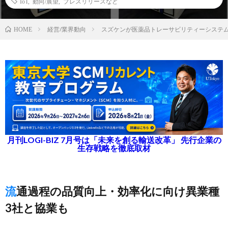
IoT
,
動向/展望
,
プレスリリースなど
経営/業界動向
スズケンが医薬品トレーサビリティーシステ
HOME
月刊LOGI-BIZ 7月号は「未来を創る輸送改革」 先行企業の
生存戦略を徹底取材
流通過程の品質向上・効率化に向け異業種
3社と協業も