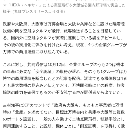
マ「HEXA（ヘキサ）」による実証飛行を大阪城公園内野球場で実施した
様子（丸紅プレスリリースより引用）
政府や大阪府、大阪市は万博会場と大阪や兵庫などに設けた離着陸
設備の間を空飛ぶクルマが飛行、旅客輸送することを目指してい
る。国内外に空飛ぶクルマが実際に運航している姿をアピールし、
その後の実用化に弾みを付けたい考え。現在、4つの企業グループが
万博での商用運航に取り組んでいる。
これに対し、共同通信は10月12日、企業グループのうち2つは機体
の量産に必要な「安全認証」の取得が遅れ、そのうち1グループは万
博での商用運航を断念したとの記事を配信。調達できる機体数は4者
とも最大数機の見込みと伝えており、万博開催時にどの程度、旅客
輸送の能力を確保できるのか不安視する声が関係者から出ていた。
吉村知事はXアカウントで「政府も大阪も、もともと事業者に万博
時の『量産』を求めてない。目標は万博会内と兵庫や大阪等に複数
のポートを設置し、一般の人を乗せてニ地点間飛行、移動手段とし
商用運航すること」と説明。機体ごとに「耐空証明」を取得して飛