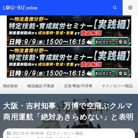
独自取材
物流施設/不動産
災害/事故/不祥事
テクノロジー/製品
大阪・吉村知事、万博で空飛ぶクルマ
商用運航「絶対あきらめない」と表明
2023.10.18 06:00:04
テクノロジー/製品