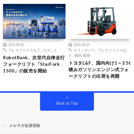
2026.08.05
2026.08.05
プレスリリースなど
,
ロボット
テクノロジー
,
プレスリリースな
ど
,
動向/展望
RobotBank、次世代自律走行
トヨタL&F、国内向け1～3.5t
フォークリフト「StarFork
積みガソリンエンジン式フォ
1500」の販売を開始
ークリフトの出荷を再開
Back to Top
メルマガ会員登録