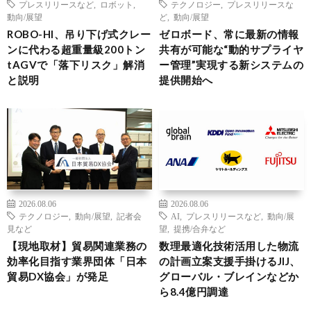
プレスリリースなど
,
ロボット
,
テクノロジー
,
プレスリリースな
動向/展望
ど
,
動向/展望
ROBO-HI、吊り下げ式クレー
ゼロボード、常に最新の情報
ンに代わる超重量級200トン
共有が可能な“動的サプライヤ
tAGVで「落下リスク」解消
ー管理”実現する新システムの
と説明
提供開始へ
2026.08.06
2026.08.06
テクノロジー
,
動向/展望
,
記者会
AI
,
プレスリリースなど
,
動向/展
見など
望
,
提携/合弁など
【現地取材】貿易関連業務の
数理最適化技術活用した物流
効率化目指す業界団体「日本
の計画立案支援手掛けるJIJ、
貿易DX協会」が発足
グローバル・ブレインなどか
ら8.4億円調達