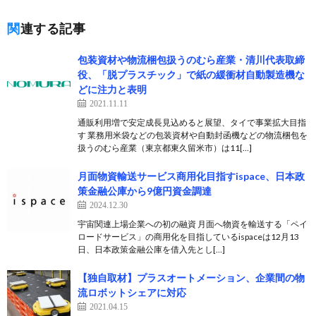
関連する記事
包装資材や物流梱包扱うのむら産業・清川代表取締
役、「脱プラスチック」で紙の緩衝材自動製造機な
どに注力と表明
2021.11.11
通販利用増で安定成長見込めると展望、タイで事業拡大目指
す 業務用米袋などの包装資材や自動封函機などの物流梱包を
扱うのむら産業（東京都東久留米市）は11[…]
月面物資輸送サービス商用化目指すispace、日本政
策金融公庫から9億円資金調達
2024.12.30
宇宙関連上場企業への初の融資 月面へ物資を輸送する「ペイ
ロードサービス」の商用化を目指しているispaceは12月13
日、日本政策金融公庫を借入先とし[…]
【独自取材】プラスオートメーション、企業間の物
流ロボットシェアに対応
2021.04.15