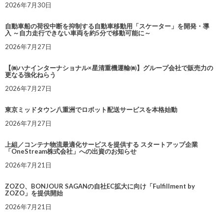
2026年7月30日
自動車船の荷役中断を抑制する自動車移動用「スケーター」を開発・導
入 ～自力走行できない車両を約5分で移動可能に～
2026年7月27日
【㈱ハナインターナショナル×星清重機運輸㈱】グループ会社で販売力の
更なる強化ねらう
2026年7月27日
東京ミッドタウン八重洲でロボット配送サービスを本格始動
2026年7月27日
上組／コンテナ物流最適化サービスを提供する スタートアップ企業
「OneStream株式会社」への出資のお知らせ
2026年7月21日
ZOZO、BONJOUR SAGANの自社EC拡大に向け「Fulfillment by
ZOZO」を提供開始
2026年7月21日