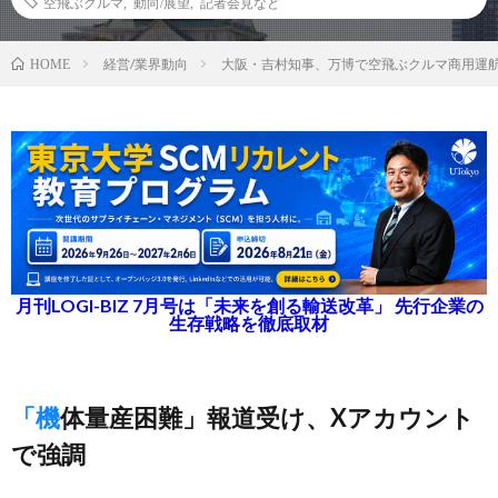
空飛ぶクルマ
,
動向/展望
,
記者会見など
経営/業界動向
大阪・吉村知事、万博で空飛ぶクルマ商用運
HOME
月刊LOGI-BIZ 7月号は「未来を創る輸送改革」 先行企業の
生存戦略を徹底取材
「機体量産困難」報道受け、Xアカウント
で強調