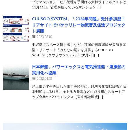
プでマンション・ビル管理を手掛ける大和ライフネクストは
11月11日、管理を担っているマンション[…]
CUUSOO SYSTEM、「2024年問題」受け参加型エ
リアサイトでバケツリレー物流普及促進プロジェク
ト展開
2023.08.02
中継拠点スペース貸し出しなど、茨城の石渡運輸が参加 参加
型エリアサイト「みんなの場」を提供するCUUSOO
SYSTEM（クウソウシステム）は8月2日[…]
日本郵船、パワーエックスと電気推進船・運搬船の
実用化へ協業
2022.01.31
洋上風力で生み出した電力を陸地に、脱炭素化貢献目指す 日
本郵船は1月31日、洋上風力発電などに取り組むスタートア
ップ企業のパワーエックス（東京都港区⻁[…]