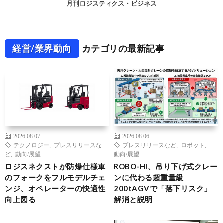
月刊ロジスティクス・ビジネス
経営/業界動向
カテゴリの最新記事
2026.08.07
2026.08.06
テクノロジー
,
プレスリリースな
プレスリリースなど
,
ロボット
,
ど
,
動向/展望
動向/展望
ロジスネクストが防爆仕様車
ROBO-HI、吊り下げ式クレー
のフォークをフルモデルチェ
ンに代わる超重量級
ンジ、オペレーターの快適性
200tAGVで「落下リスク」
向上図る
解消と説明