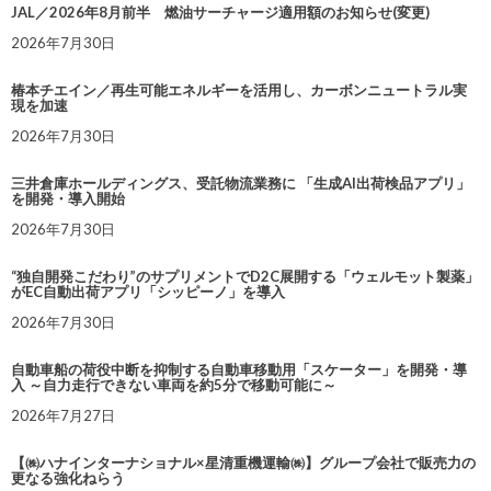
JAL／2026年8月前半 燃油サーチャージ適用額のお知らせ(変更)
2026年7月30日
椿本チエイン／再生可能エネルギーを活用し、カーボンニュートラル実
現を加速
2026年7月30日
三井倉庫ホールディングス、受託物流業務に 「生成AI出荷検品アプリ」
を開発・導入開始
2026年7月30日
“独自開発こだわり”のサプリメントでD2C展開する「ウェルモット製薬」
がEC自動出荷アプリ「シッピーノ」を導入
2026年7月30日
自動車船の荷役中断を抑制する自動車移動用「スケーター」を開発・導
入 ～自力走行できない車両を約5分で移動可能に～
2026年7月27日
【㈱ハナインターナショナル×星清重機運輸㈱】グループ会社で販売力の
更なる強化ねらう