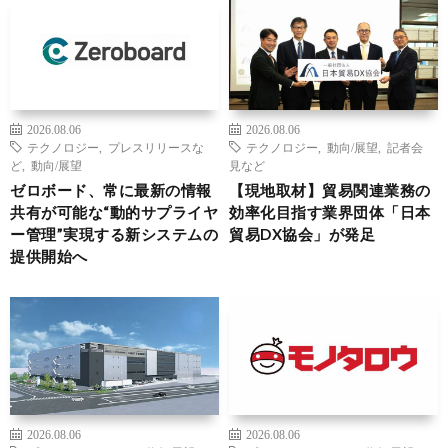
2026.08.06
2026.08.06
テクノロジー
,
プレスリリースな
テクノロジー
,
動向/展望
,
記者会
ど
,
動向/展望
見など
ゼロボード、常に最新の情報
【現地取材】貿易関連業務の
共有が可能な“動的サプライヤ
効率化目指す業界団体「日本
ー管理”実現する新システムの
貿易DX協会」が発足
提供開始へ
2026.08.06
2026.08.06