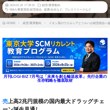
2024.02.28 17:39:19
経営/業界動向
M&A/事業買収/経営統合
,
提携/合弁など
,
プレスリリースなど
経営/業界動向
イオン系のウエルシアとツルハが経営統合へ
HOME
月刊LOGI-BIZ 7月号は「未来を創る輸送改革」 先行企業の
生存戦略を徹底取材
売上高2兆円規模の国内最大ドラッグチェ
ーン誕生見通し