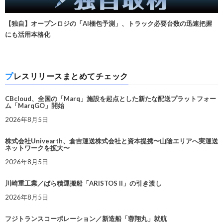
【独自】オープンロジの「AI梱包予測」、トラック必要台数の迅速把握
にも活用本格化
プレスリリースまとめてチェック
CBcloud、全国の「Marq」施設を起点とした新たな配送プラットフォー
ム「MarqGO」開始
2026年8月5日
株式会社Univearth、倉吉運送株式会社と資本提携〜山陰エリアへ実運送
ネットワークを拡大〜
2026年8月5日
川崎重工業／ばら積運搬船「ARISTOS II」の引き渡し
2026年8月5日
フジトランスコーポレーション／新造船「蓉翔丸」就航