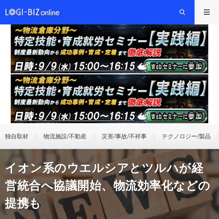
独自取材
物流施設/不動産
災害/事故/不祥事
テクノロジー/製品
イオン系のウエルシアとツルハが経
営統合へ協議開始、物流効率化などの
提携も