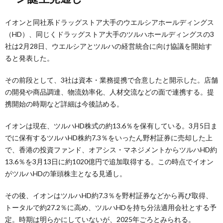
イオンと同社系ドラッグストア大手のウエルシアホールディングス
（HD）、同じくドラッグストア大手のツルハホールディングスの3
社は2月28日、ウエルシアとツルハの経営統合に向け協議を開始す
ると発表した。
その前段として、3社は資本・業務提携で合意したと開示した。店舗
の開発や商品調達、物流効率化、人材交流などの面で連携する。提
携開始の時期など詳細は今後詰める。
イオンは現在、ツルハHD株式の約13.6％を保有している。3月5日ま
でに保有するツルハHD株約7.3％をいったん野村証券に売却した上
で、香港の投資ファンド、オアシス・マネジメントからツルハHD約
13.6％を3月13日に約1020億円で追加取得する。この時点でイオン
がツルハHDの筆頭株主となる見通し。
その後、イオンはツルハHD約7.3％を野村証券などから再び取得、
トータルで約27.2％に高め、ツルハHDを持ち分法適用会社とする予
定。時期は明らかにしていないが、2025年ごろとみられる。