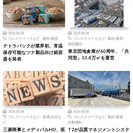
2026.08.08
2026.08.08
プレスリリースなど
,
動向/展望
プレスリリースなど
,
動向/展望
,
物流施設
テトラパックが業界初、常温
東京団地倉庫が60周年、「共
保存可能なツナ製品向け紙容
同型」53.8万㎡を運営
器を発表
2026.08.08
2026.08.08
プレスリリースなど
,
提携/合弁な
プレスリリースなど
,
動向/展望
,
ど
自動運転
三菱商事とメディパルHD、医
T2が品質マネジメントシステ