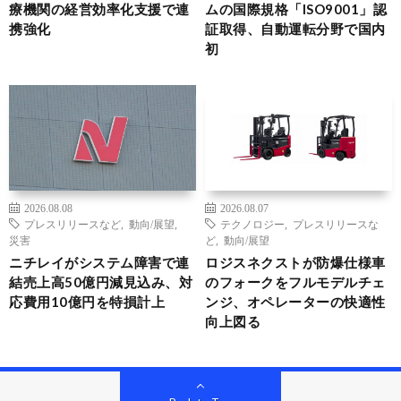
療機関の経営効率化支援で連
ムの国際規格「ISO9001」認
携強化
証取得、自動運転分野で国内
初
2026.08.08
2026.08.07
プレスリリースなど
,
動向/展望
,
テクノロジー
,
プレスリリースな
災害
ど
,
動向/展望
ニチレイがシステム障害で連
ロジスネクストが防爆仕様車
結売上高50億円減見込み、対
のフォークをフルモデルチェ
応費用10億円を特損計上
ンジ、オペレーターの快適性
向上図る