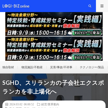
独自取材
物流施設/不動産
災害/事故/不祥事
テクノロジー/製品
SGHD、スリランカの子会社エクスポ
ランカを非上場化へ
2024.03.02 06:00:52
経営/業界動向