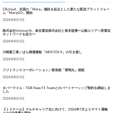
CBcloud、全国の「Marq」施設を起点とした新たな配送プラットフォー
ム「MarqGO」開始
2026年8月5日
株式会社Univearth、倉吉運送株式会社と資本提携〜山陰エリアへ実運送
ネットワークを拡大〜
2026年8月5日
川崎重工業／ばら積運搬船「ARISTOS II」の引き渡し
2026年8月5日
フジトランスコーポレーション／新造船「蓉翔丸」就航
2026年8月5日
ネバーマイル：TGR Haas F1 Teamとのパートナーシップ契約を締結しま
した
2026年8月5日
【トドケール】マルチキャリア化に向けて、2026年7月よりヤマト運輸
とのAPI連携を開始