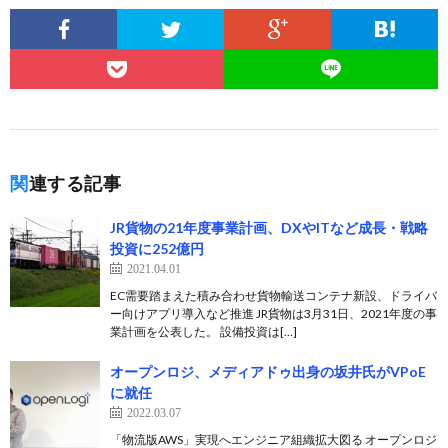
関連する記事
JR貨物の21年度事業計画、DXやITなど成長・戦略
投資に252億円
2021.04.01
EC需要踏まえた積み合わせ貨物輸送コンテナ新設、ドライバ
ー向けアプリ導入など推進 JR貨物は3月31日、2021年度の事
業計画を公表した。 設備投資は[…]
オープンロジ、メディアドゥ出身の坂井氏がVPoE
に就任
2022.03.07
「物流版AWS」実現へエンジニア組織拡大図る オープンロジ