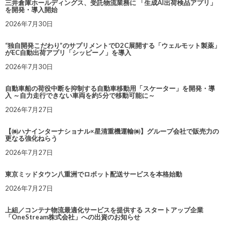
三井倉庫ホールディングス、受託物流業務に 「生成AI出荷検品アプリ」
を開発・導入開始
2026年7月30日
“独自開発こだわり”のサプリメントでD2C展開する「ウェルモット製薬」
がEC自動出荷アプリ「シッピーノ」を導入
2026年7月30日
自動車船の荷役中断を抑制する自動車移動用「スケーター」を開発・導
入 ～自力走行できない車両を約5分で移動可能に～
2026年7月27日
【㈱ハナインターナショナル×星清重機運輸㈱】グループ会社で販売力の
更なる強化ねらう
2026年7月27日
東京ミッドタウン八重洲でロボット配送サービスを本格始動
2026年7月27日
上組／コンテナ物流最適化サービスを提供する スタートアップ企業
「OneStream株式会社」への出資のお知らせ