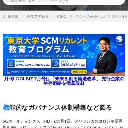
動向/展望
,
海外
,
プレスリリースなど
経営/業界動向
SGHD、スリランカの子会社エクスポランカ
HOME
月刊LOGI-BIZ 7月号は「未来を創る輸送改革」 先行企業の
生存戦略を徹底取材
機能的なガバナンス体制構築など図る
SGホールディングス（HD）は3月1日、スリランカのコロンボ証券
取引所に上場している子会社のSG HOLDINGS GLOBAL（SGG）が