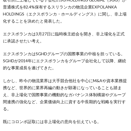
普通株式を82.4%保有するスリランカの物流企業EXPOLANKA
HOLDINGS（エクスポランカ・ホールディングス）に関し、非上場
化することを決めたと発表した。
エクスポランカは3月27日に臨時株主総会を開き、非上場化を正式
に承認させたい考え。
エクスポランカはSGHDグループの国際事業の中核を担っている。
SGHDが2014年にエクスポランカをグループ会社化して以降、継続
的な事業成長を遂げてきた。
しかし、昨今の物流業界は大手競合他社を中心にM&Aや資本業務提
携など、世界的に業界再編の動きが顕著になっていることも踏ま
え、非上場化で国際事業の機動的なガバナンス体制構築やグループ
間連携の強化など、企業価値向上に資する中長期的な戦略を実行す
る。
既にコロンボ証取には非上場化の意向を伝えている。