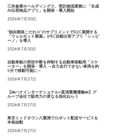
三井倉庫ホールディングス、受託物流業務に 「生成
AI出荷検品アプリ」を開発・導入開始
2026年7月30日
“独自開発こだわり”のサプリメントでD2C展開する
「ウェルモット製薬」がEC自動出荷アプリ「シッピ
ーノ」を導入
2026年7月30日
自動車船の荷役中断を抑制する自動車移動用「スケ
ーター」を開発・導入 ～自力走行できない車両を約
5分で移動可能に～
2026年7月27日
【㈱ハナインターナショナル×星清重機運輸㈱】グ
ループ会社で販売力の更なる強化ねらう
2026年7月27日
東京ミッドタウン八重洲でロボット配送サービスを
本格始動
2026年7月27日