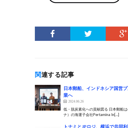
関連する記事
日本郵船、インドネシア国営プ
業へ
2024.06.26
低・脱炭素化への貢献図る 日本郵船は6
ナ）の海運子会社Pertamina In[…]
トナミとJPロジ、横浜で共同