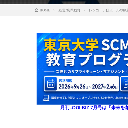
経営/業界動向
レンゴー、段ボールや紙
HOME
月刊LOGI-BIZ 7月号は「未