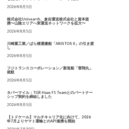
2026年8月5日
株式会社Univearth、倉吉運送株式会社と資本提
携〜山陰エリアへ実運送ネットワークを拡大〜
2026年8月5日
川崎重工業／ばら積運搬船「ARISTOS II」の引き渡
し
2026年8月5日
フジトランスコーポレーション／新造船「蓉翔丸」
就航
2026年8月5日
ネバーマイル：TGR Haas F1 Teamとのパートナー
シップ契約を締結しました
2026年8月5日
【トドケール】マルチキャリア化に向けて、2026
年7月よりヤマト運輸とのAPI連携を開始
2026年7月30日