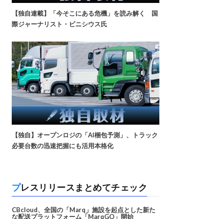
【独自連載】「今そこにある危機」を読み解く 国
際ジャーナリスト・ビニシウス氏
【独自】オープンロジの「AI梱包予測」、トラック
必要台数の迅速把握にも活用本格化
プレスリリースまとめてチェック
CBcloud、全国の「Marq」施設を起点とした新た
な配送プラットフォーム「MarqGO」開始