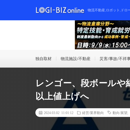
物流不動産,ロボット,ドロ
独自取材
物流施設/不動産
災害/事故/不祥
レンゴー、段ボールや紙
以上値上げへ
2024.03.02 11:01:12
経営/業界動向
動向/展望
,