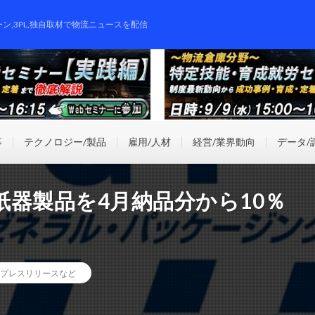
ーン,3PL,独自取材で物流ニュースを配信
事
テクノロジー/製品
雇用/人材
経営/業界動向
データ/
器製品を4月納品分から10％
プレスリリースなど