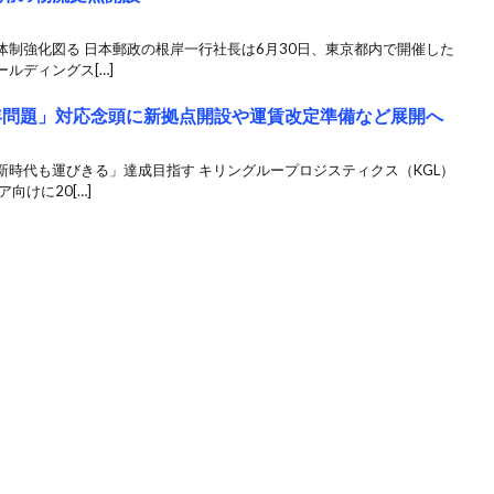
制強化図る 日本郵政の根岸一行社長は6月30日、東京都内で開催した
ルディングス[…]
4年問題」対応念頭に新拠点開設や運賃改定準備など展開へ
時代も運びきる」達成目指す キリングループロジスティクス（KGL）
向けに20[…]