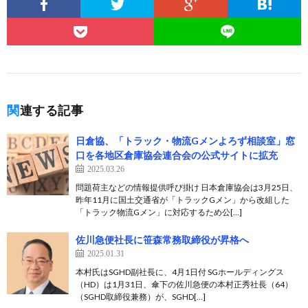
関連する記事
日倉協、「トラック・物流Gメンよろず相談室」窓
口を各地区倉庫協会連合会の公式サイトに拡充
2025.03.26
問題荷主などの情報提供呼び掛け 日本倉庫協会は3月25日、
昨年11月に国土交通省が「トラックGメン」から改組した
「トラック物流Gメン」に対応するため公[…]
佐川急便社長に笹森常務取締役が昇格へ
2025.01.31
本村氏はSGHD副社長に、4月1日付 SGホールディングス
（HD）は1月31日、傘下の佐川急便の本村正秀社長（64）
（SGHD取締役兼務）が、SGHD[…]