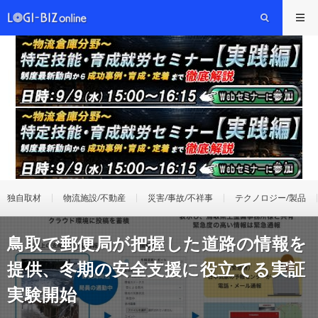
独自取材
物流施設/不動産
災害/事故/不祥事
テクノロジー/製品
鳥取で郵便局が把握した道路の情報を
提供、冬期の安全支援に役立てる実証
実験開始