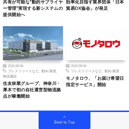
共有が可能な“動的サプライヤ
効率化目指す業界団体「日本
ー管理”実現する新システムの
貿易DX協会」が発足
提供開始へ
2026.08.06
2026.08.06
プレスリリースなど
,
動向/展望
,
プレスリリースなど
,
動向/展望
物流施設
モノタロウ、「お届け希望日
住友林業グループ、神奈川・
指定サービス」開始
厚木で初の自社運営型物流拠
点が稼働開始
Back to Top