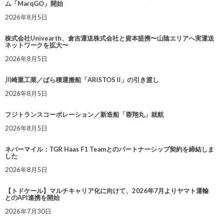
ム「MarqGO」開始
2026年8月5日
株式会社Univearth、倉吉運送株式会社と資本提携〜山陰エリアへ実運送
ネットワークを拡大〜
2026年8月5日
川崎重工業／ばら積運搬船「ARISTOS II」の引き渡し
2026年8月5日
フジトランスコーポレーション／新造船「蓉翔丸」就航
2026年8月5日
ネバーマイル：TGR Haas F1 Teamとのパートナーシップ契約を締結しま
した
2026年8月5日
【トドケール】マルチキャリア化に向けて、2026年7月よりヤマト運輸
とのAPI連携を開始
2026年7月30日