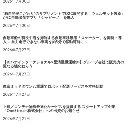
2026年7月30日
“独自開発こだわり”のサプリメントでD2C展開する「ウェルモット製薬」
がEC自動出荷アプリ「シッピーノ」を導入
2026年7月30日
自動車船の荷役中断を抑制する自動車移動用「スケーター」を開発・導
入 ～自力走行できない車両を約5分で移動可能に～
2026年7月27日
【㈱ハナインターナショナル×星清重機運輸㈱】グループ会社で販売力の
更なる強化ねらう
2026年7月27日
東京ミッドタウン八重洲でロボット配送サービスを本格始動
2026年7月27日
上組／コンテナ物流最適化サービスを提供する スタートアップ企業
「OneStream株式会社」への出資のお知らせ
2026年7月21日