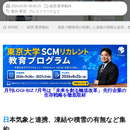
2024.03.09 06:00:35
経営/業界動向
動向/展望
,
プレスリリースなど
経営/業界動向
鳥取で郵便局が把握した道路の情報を提供、
HOME
月刊LOGI-BIZ 7月号は「未来を創る輸送改革」 先行企業の
生存戦略を徹底取材
日本気象と連携、凍結や積雪の有無など集
約