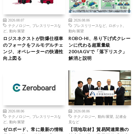
2026.08.07
2026.08.06
テクノロジー
,
プレスリリースな
プレスリリースなど
,
ロボット
,
ど
,
動向/展望
動向/展望
ロジスネクストが防爆仕様車
ROBO-HI、吊り下げ式クレー
のフォークをフルモデルチェ
ンに代わる超重量級
ンジ、オペレーターの快適性
200tAGVで「落下リスク」
向上図る
解消と説明
2026.08.06
2026.08.06
テクノロジー
,
プレスリリースな
テクノロジー
,
動向/展望
,
記者会
ど
,
動向/展望
見など
ゼロボード、常に最新の情報
【現地取材】貿易関連業務の