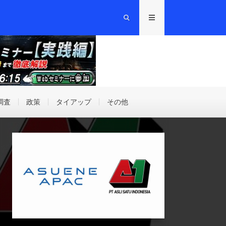
調査
政策
タイアップ
その他