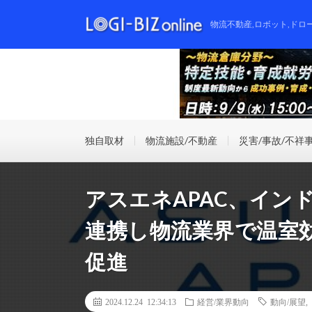
物流不動産,ロボット,ドロ
独自取材
物流施設/不動産
災害/事故/不祥
アスエネAPAC、イン
連携し物流業界で温室
促進
2024.12.24 12:34:13
経営/業界動向
動向/展望
,