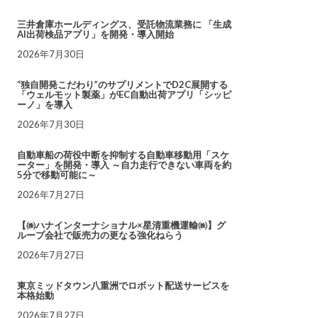
三井倉庫ホールディングス、受託物流業務に 「生成
AI出荷検品アプリ」を開発・導入開始
2026年7月30日
“独自開発こだわり”のサプリメントでD2C展開する
「ウェルモット製薬」がEC自動出荷アプリ「シッピ
ーノ」を導入
2026年7月30日
自動車船の荷役中断を抑制する自動車移動用「スケ
ーター」を開発・導入 ～自力走行できない車両を約
5分で移動可能に～
2026年7月27日
【㈱ハナインターナショナル×星清重機運輸㈱】グ
ループ会社で販売力の更なる強化ねらう
2026年7月27日
東京ミッドタウン八重洲でロボット配送サービスを
本格始動
2026年7月27日