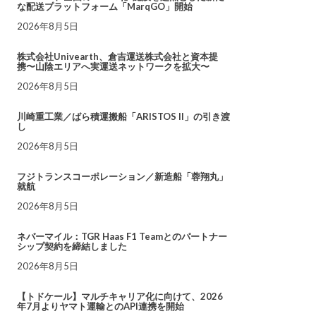
な配送プラットフォーム「MarqGO」開始
2026年8月5日
株式会社Univearth、倉吉運送株式会社と資本提
携〜山陰エリアへ実運送ネットワークを拡大〜
2026年8月5日
川崎重工業／ばら積運搬船「ARISTOS II」の引き渡
し
2026年8月5日
フジトランスコーポレーション／新造船「蓉翔丸」
就航
2026年8月5日
ネバーマイル：TGR Haas F1 Teamとのパートナー
シップ契約を締結しました
2026年8月5日
【トドケール】マルチキャリア化に向けて、2026
年7月よりヤマト運輸とのAPI連携を開始