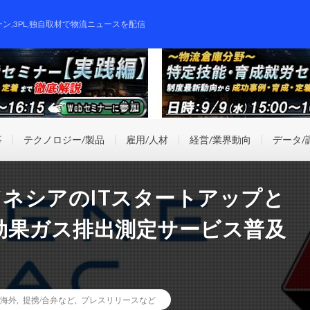
ーン,3PL,独自取材で物流ニュースを配信
事
テクノロジー/製品
雇用/人材
経営/業界動向
データ/
ドネシアのITスタートアップと
効果ガス排出測定サービス普及
海外
,
提携/合弁など
,
プレスリリースなど