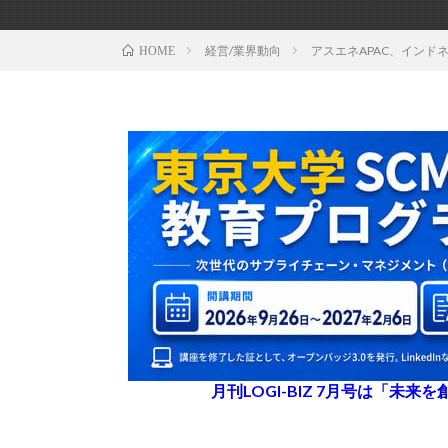
経営/業界動向
アスエネAPAC、インド
HOME
月刊LOGI-BIZ 7月号は「未