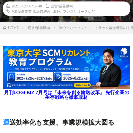
2021.07.23 07:37:40
経営/業界動向
M&A/事業買収/経営統合
,
海外
,
プレスリリースなど
経営/業界動向
米ウーバーフレイト、トラック輸送管理のトラ
HOME
月刊LOGI-BIZ 7月号は「未来を創る輸送改革」 先行企業の
生存戦略を徹底取材
運送効率化も支援、事業規模拡大図る