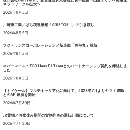
株式会社Univearth、倉吉運送株式会社と資本提携〜山陰エリアへ実運送
ネットワークを拡大〜
2026年8月5日
川崎重工業／ばら積運搬船「ARISTOS II」の引き渡し
2026年8月5日
フジトランスコーポレーション／新造船「蓉翔丸」就航
2026年8月5日
ネバーマイル：TGR Haas F1 Teamとのパートナーシップ契約を締結しま
した
2026年8月5日
【トドケール】マルチキャリア化に向けて、2026年7月よりヤマト運輸
とのAPI連携を開始
2026年7月30日
JR貨物／お盆休み期間の貨物列車の運転計画について
2026年7月30日