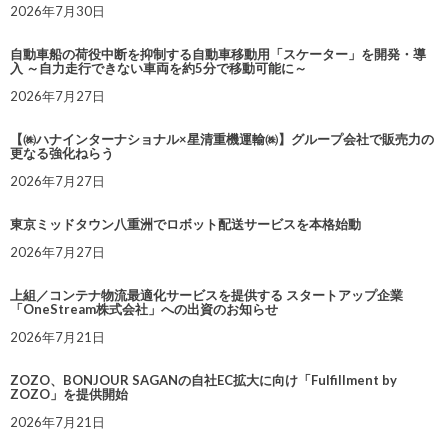
2026年7月30日
自動車船の荷役中断を抑制する自動車移動用「スケーター」を開発・導
入 ～自力走行できない車両を約5分で移動可能に～
2026年7月27日
【㈱ハナインターナショナル×星清重機運輸㈱】グループ会社で販売力の
更なる強化ねらう
2026年7月27日
東京ミッドタウン八重洲でロボット配送サービスを本格始動
2026年7月27日
上組／コンテナ物流最適化サービスを提供する スタートアップ企業
「OneStream株式会社」への出資のお知らせ
2026年7月21日
ZOZO、BONJOUR SAGANの自社EC拡大に向け「Fulfillment by
ZOZO」を提供開始
2026年7月21日