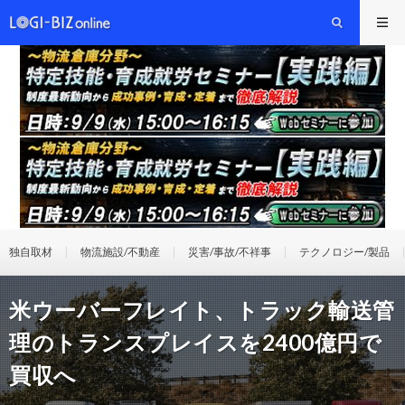
独自取材
物流施設/不動産
災害/事故/不祥事
テクノロジー/製品
米ウーバーフレイト、トラック輸送管
理のトランスプレイスを2400億円で
買収へ