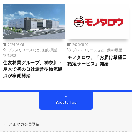
2026.08.06
2026.08.06
プレスリリースなど
,
動向/展望
,
プレスリリースなど
,
動向/展望
物流施設
モノタロウ、「お届け希望日
住友林業グループ、神奈川・
指定サービス」開始
厚木で初の自社運営型物流拠
点が稼働開始
Back to Top
メルマガ会員登録