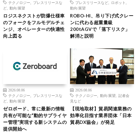
テクノロジー
,
プレスリリースな
プレスリリースなど
,
ロボット
,
ど
,
動向/展望
動向/展望
ロジスネクストが防爆仕様車
ROBO-HI、吊り下げ式クレー
のフォークをフルモデルチェ
ンに代わる超重量級
ンジ、オペレーターの快適性
200tAGVで「落下リスク」
向上図る
解消と説明
2026.08.06
2026.08.06
テクノロジー
,
プレスリリースな
テクノロジー
,
動向/展望
,
記者会
ど
,
動向/展望
見など
ゼロボード、常に最新の情報
【現地取材】貿易関連業務の
共有が可能な“動的サプライヤ
効率化目指す業界団体「日本
ー管理”実現する新システムの
貿易DX協会」が発足
提供開始へ