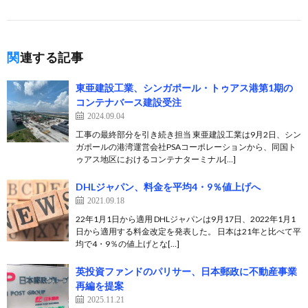
関連する記事
東亜建設工業、シンガポール・トゥアス港第1期の
コンテナバース建設受注
2024.09.04
工事の最終部分を引き続き担当 東亜建設工業は9月2日、シン
ガポールの港湾運営会社PSAコーポレーションから、同国ト
ゥアス地区におけるコンテナターミナル[…]
DHLジャパン、料金を平均4・9％値上げへ
2021.09.18
22年1月1日から適用 DHLジャパンは9月17日、2022年1月1
日から適用する料金改定を発表した。 日本は21年と比べて平
均で4・9％の値上げとな[…]
英投資ファンドのパリサー、日本郵政に不動産事業
再編を提案
2025.11.21