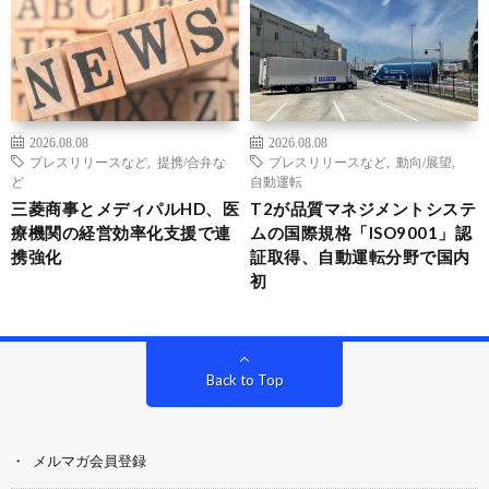
2026.08.08
2026.08.08
プレスリリースなど
,
提携/合弁な
プレスリリースなど
,
動向/展望
,
ど
自動運転
三菱商事とメディパルHD、医
T2が品質マネジメントシステ
療機関の経営効率化支援で連
ムの国際規格「ISO9001」認
携強化
証取得、自動運転分野で国内
初
Back to Top
メルマガ会員登録