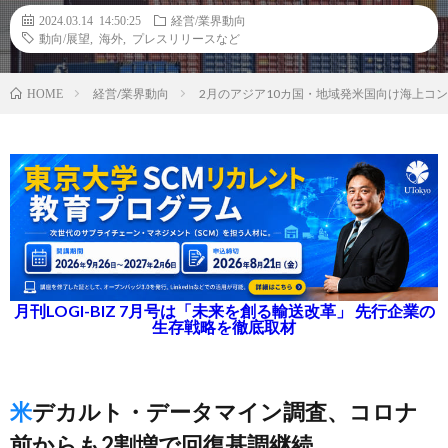
2024.03.14 14:50:25
経営/業界動向
動向/展望
,
海外
,
プレスリリースなど
経営/業界動向
2月のアジア10カ国・地域発米国向け海上コン
HOME
月刊LOGI-BIZ 7月号は「未来を創る輸送改革」 先行企業の
生存戦略を徹底取材
米デカルト・データマイン調査、コロナ
前からも2割増で回復基調継続