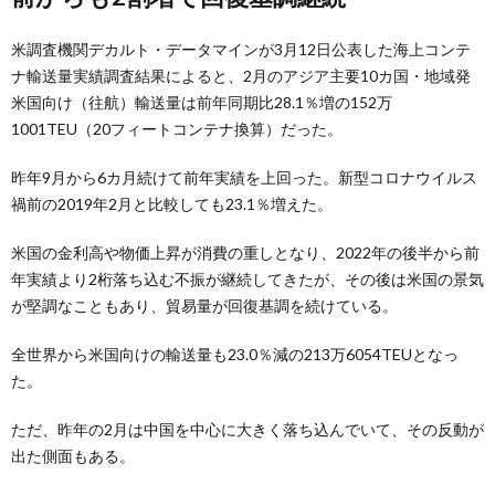
米調査機関デカルト・データマインが3月12日公表した海上コンテ
ナ輸送量実績調査結果によると、2月のアジア主要10カ国・地域発
米国向け（往航）輸送量は前年同期比28.1％増の152万
1001TEU（20フィートコンテナ換算）だった。
昨年9月から6カ月続けて前年実績を上回った。新型コロナウイルス
禍前の2019年2月と比較しても23.1％増えた。
米国の金利高や物価上昇が消費の重しとなり、2022年の後半から前
年実績より2桁落ち込む不振が継続してきたが、その後は米国の景気
が堅調なこともあり、貿易量が回復基調を続けている。
全世界から米国向けの輸送量も23.0％減の213万6054TEUとなっ
た。
ただ、昨年の2月は中国を中心に大きく落ち込んでいて、その反動が
出た側面もある。