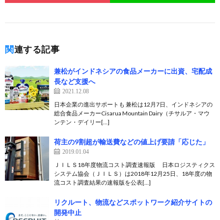
関連する記事
兼松がインドネシアの食品メーカーに出資、宅配成
長など支援へ
2021.12.08
日本企業の進出サポートも 兼松は12月7日、インドネシアの
総合食品メーカーCisarua Mountain Dairy（チサルア・マウ
ンテン・デイリー[…]
荷主の9割超が輸送費などの値上げ要請「応じた」
2019.01.04
ＪＩＬＳ18年度物流コスト調査速報版 日本ロジスティクス
システム協会（ＪＩＬＳ）は2018年12月25日、18年度の物
流コスト調査結果の速報版を公表[…]
リクルート、物流などスポットワーク紹介サイトの
開発中止