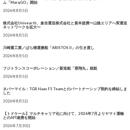
ム「MarqGO」開始
2026年8月5日
株式会社Univearth、倉吉運送株式会社と資本提携〜山陰エリアへ実運送
ネットワークを拡大〜
2026年8月5日
川崎重工業／ばら積運搬船「ARISTOS II」の引き渡し
2026年8月5日
フジトランスコーポレーション／新造船「蓉翔丸」就航
2026年8月5日
ネバーマイル：TGR Haas F1 Teamとのパートナーシップ契約を締結しま
した
2026年8月5日
【トドケール】マルチキャリア化に向けて、2026年7月よりヤマト運輸
とのAPI連携を開始
2026年7月30日