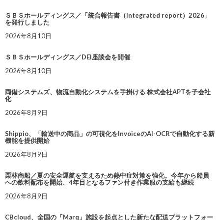
ＳＢＳホールディングス／「統合報告書（Integrated report）2026」
を発行しました
2026年8月10日
ＳＢＳホールディングス／DEI座談会を開催
2026年8月10日
両備システムズ、物流自動化システムを手掛ける 株式会社APTを子会社
化
2026年8月9日
Shippio、「輸送中の商品」の可視化をInvoiceのAI-OCRで自動化する新
機能を提供開始
2026年8月9日
栗林商船／夏の安全運航を支えるため熱中症対策を強化。今年から船員
への飲料配布を開始、4年目となるファン付き作業服の支給も継続
2026年8月9日
CBcloud、全国の「Marq」施設を起点とした新たな配送プラットフォー