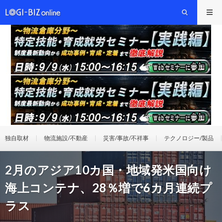
独自取材
物流施設/不動産
災害/事故/不祥事
テクノロジー/製品
2月のアジア10カ国・地域発米国向け
海上コンテナ、28％増で6カ月連続プ
ラス