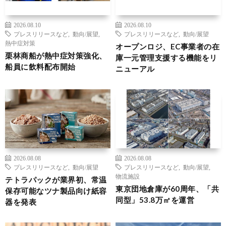
2026.08.10
2026.08.10
プレスリリースなど
,
動向/展望
,
プレスリリースなど
,
動向/展望
熱中症対策
オープンロジ、EC事業者の在
栗林商船が熱中症対策強化、
庫一元管理支援する機能をリ
船員に飲料配布開始
ニューアル
2026.08.08
2026.08.08
プレスリリースなど
,
動向/展望
プレスリリースなど
,
動向/展望
,
物流施設
テトラパックが業界初、常温
東京団地倉庫が60周年、「共
保存可能なツナ製品向け紙容
同型」53.8万㎡を運営
器を発表