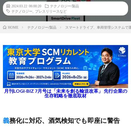
2024.03.22 06:00:20
テクノロジー/製品
テクノロジー
,
プレスリリースなど
テクノロジー/製品
スマートドライブ、車両管理システムで
HOME
月刊LOGI-BIZ 7月号は「未来を創る輸送改革」 先行企業の
生存戦略を徹底取材
義務化に対応、酒気検知でも即座に警告