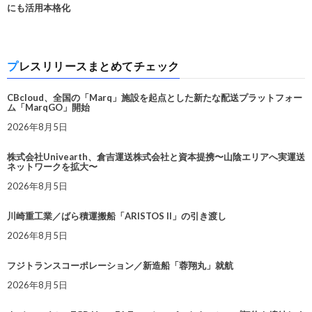
にも活用本格化
プレスリリースまとめてチェック
CBcloud、全国の「Marq」施設を起点とした新たな配送プラットフォー
ム「MarqGO」開始
2026年8月5日
株式会社Univearth、倉吉運送株式会社と資本提携〜山陰エリアへ実運送
ネットワークを拡大〜
2026年8月5日
川崎重工業／ばら積運搬船「ARISTOS II」の引き渡し
2026年8月5日
フジトランスコーポレーション／新造船「蓉翔丸」就航
2026年8月5日