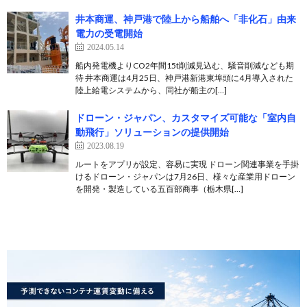
井本商運、神戸港で陸上から船舶へ「非化石」由来
電力の受電開始
2024.05.14
船内発電機よりCO2年間15t削減見込む、騒音削減なども期
待 井本商運は4月25日、神戸港新港東埠頭に4月導入された
陸上給電システムから、同社が船主の[…]
ドローン・ジャパン、カスタマイズ可能な「室内自
動飛行」ソリューションの提供開始
2023.08.19
ルートをアプリが設定、容易に実現 ドローン関連事業を手掛
けるドローン・ジャパンは7月26日、様々な産業用ドローン
を開発・製造している五百部商事（栃木県[…]