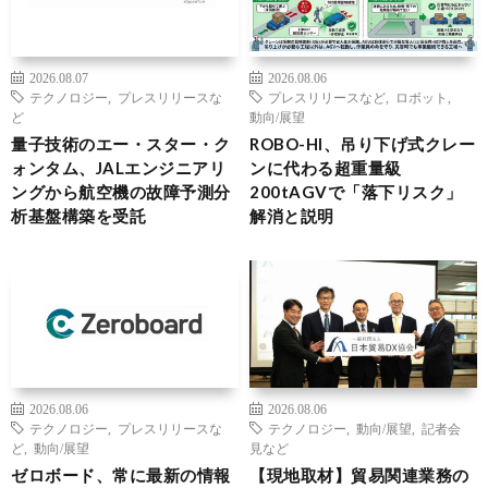
2026.08.07
2026.08.06
テクノロジー
,
プレスリリースな
プレスリリースなど
,
ロボット
,
ど
動向/展望
量子技術のエー・スター・ク
ROBO-HI、吊り下げ式クレー
ォンタム、JALエンジニアリ
ンに代わる超重量級
ングから航空機の故障予測分
200tAGVで「落下リスク」
析基盤構築を受託
解消と説明
2026.08.06
2026.08.06
テクノロジー
,
プレスリリースな
テクノロジー
,
動向/展望
,
記者会
ど
,
動向/展望
見など
ゼロボード、常に最新の情報
【現地取材】貿易関連業務の