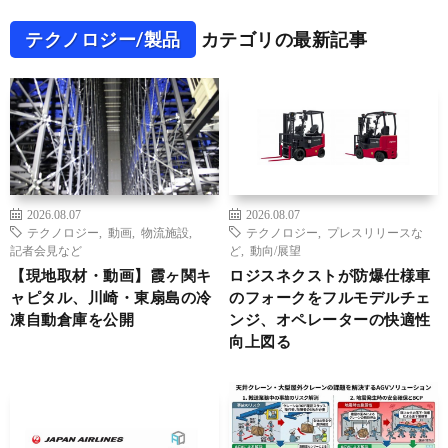
テクノロジー/製品
カテゴリの最新記事
2026.08.07
2026.08.07
テクノロジー
,
動画
,
物流施設
,
テクノロジー
,
プレスリリースな
記者会見など
ど
,
動向/展望
【現地取材・動画】霞ヶ関キ
ロジスネクストが防爆仕様車
ャピタル、川崎・東扇島の冷
のフォークをフルモデルチェ
凍自動倉庫を公開
ンジ、オペレーターの快適性
向上図る