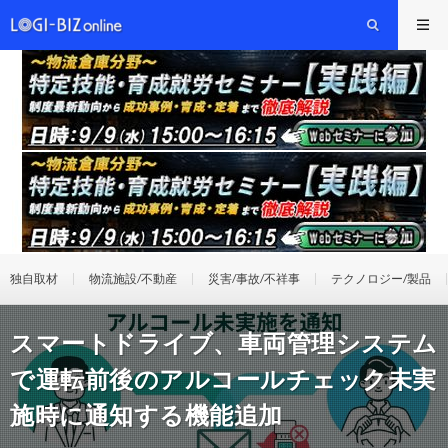
独自取材
物流施設/不動産
災害/事故/不祥事
テクノロジー/製品
スマートドライブ、車両管理システム
で運転前後のアルコールチェック未実
施時に通知する機能追加