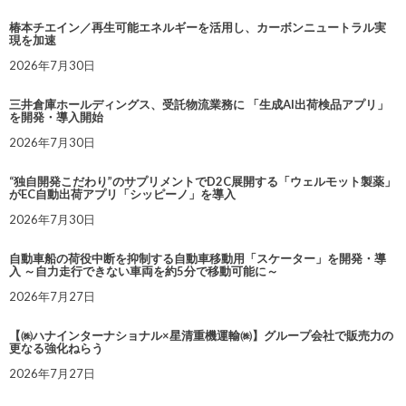
椿本チエイン／再生可能エネルギーを活用し、カーボンニュートラル実
現を加速
2026年7月30日
三井倉庫ホールディングス、受託物流業務に 「生成AI出荷検品アプリ」
を開発・導入開始
2026年7月30日
“独自開発こだわり”のサプリメントでD2C展開する「ウェルモット製薬」
がEC自動出荷アプリ「シッピーノ」を導入
2026年7月30日
自動車船の荷役中断を抑制する自動車移動用「スケーター」を開発・導
入 ～自力走行できない車両を約5分で移動可能に～
2026年7月27日
【㈱ハナインターナショナル×星清重機運輸㈱】グループ会社で販売力の
更なる強化ねらう
2026年7月27日