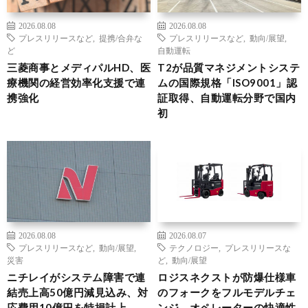
2026.08.08
2026.08.08
プレスリリースなど
,
提携/合弁な
プレスリリースなど
,
動向/展望
,
ど
自動運転
三菱商事とメディパルHD、医
T2が品質マネジメントシステ
療機関の経営効率化支援で連
ムの国際規格「ISO9001」認
携強化
証取得、自動運転分野で国内
初
2026.08.08
2026.08.07
プレスリリースなど
,
動向/展望
,
テクノロジー
,
プレスリリースな
災害
ど
,
動向/展望
ニチレイがシステム障害で連
ロジスネクストが防爆仕様車
結売上高50億円減見込み、対
のフォークをフルモデルチェ
応費用10億円を特損計上
ンジ、オペレーターの快適性