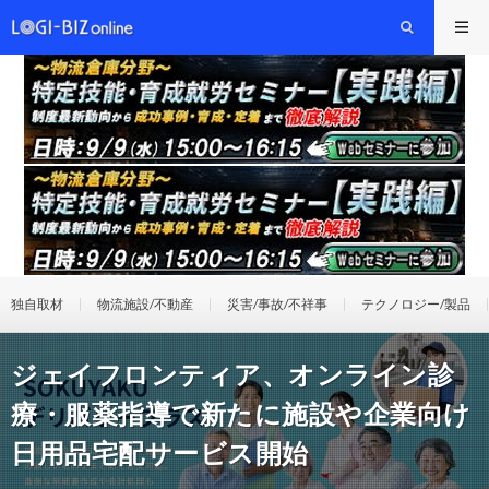
独自取材
物流施設/不動産
災害/事故/不祥事
テクノロジー/製品
ジェイフロンティア、オンライン診
療・服薬指導で新たに施設や企業向け
日用品宅配サービス開始