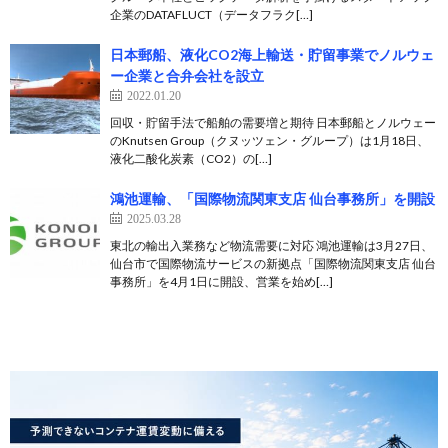
企業のDATAFLUCT（データフラク[…]
日本郵船、液化CO2海上輸送・貯留事業でノルウェ
ー企業と合弁会社を設立
2022.01.20
回収・貯留手法で船舶の需要増と期待 日本郵船とノルウェー
のKnutsen Group（クヌッツェン・グループ）は1月18日、
液化二酸化炭素（CO2）の[…]
鴻池運輸、「国際物流関東支店 仙台事務所」を開設
2025.03.28
東北の輸出入業務など物流需要に対応 鴻池運輸は3月27日、
仙台市で国際物流サービスの新拠点「国際物流関東支店 仙台
事務所」を4月1日に開設、営業を始め[…]