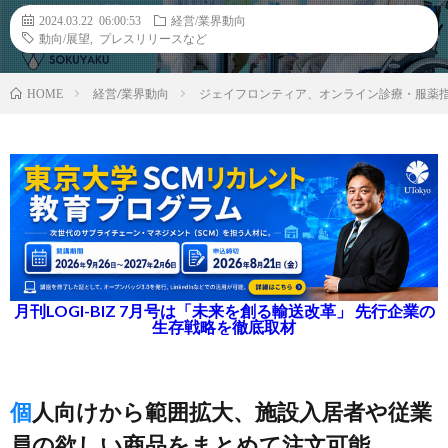
2024.03.22 06:00:53
経営/業界動向
動向/展望
,
プレスリリースなど
経営/業界動向
ジェイフロンティア、オンライン診療・服薬
HOME
月刊LOGI-BIZ 7月号は「未来を創る輸送改革」 先行企業の
生存戦略を徹底取材
個人向けから範囲拡大、施設入居者や従業
員の欲しい商品をまとめて注文可能