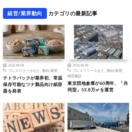
経営/業界動向
カテゴリの最新記事
2026.08.08
2026.08.08
プレスリリースなど
,
動向/展望
プレスリリースなど
,
動向/展望
,
物流施設
テトラパックが業界初、常温
東京団地倉庫が60周年、「共
保存可能なツナ製品向け紙容
同型」53.8万㎡を運営
器を発表