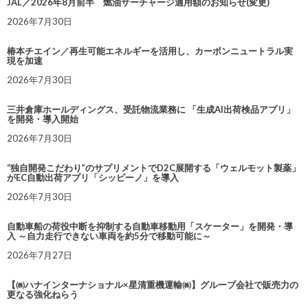
JAL／2026年8月前半 燃油サーチャージ適用額のお知らせ(変更)
2026年7月30日
椿本チエイン／再生可能エネルギーを活用し、カーボンニュートラル実
現を加速
2026年7月30日
三井倉庫ホールディングス、受託物流業務に 「生成AI出荷検品アプリ」
を開発・導入開始
2026年7月30日
“独自開発こだわり”のサプリメントでD2C展開する「ウェルモット製薬」
がEC自動出荷アプリ「シッピーノ」を導入
2026年7月30日
自動車船の荷役中断を抑制する自動車移動用「スケーター」を開発・導
入 ～自力走行できない車両を約5分で移動可能に～
2026年7月27日
【㈱ハナインターナショナル×星清重機運輸㈱】グループ会社で販売力の
更なる強化ねらう