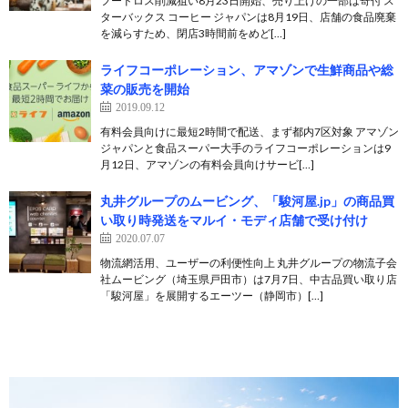
フードロス削減狙い8月23日開始、売り上げの一部は寄付 ス
ターバックス コーヒー ジャパンは8月19日、店舗の食品廃棄
を減らすため、閉店3時間前をめど[…]
ライフコーポレーション、アマゾンで生鮮商品や総
菜の販売を開始
2019.09.12
有料会員向けに最短2時間で配送、まず都内7区対象 アマゾン
ジャパンと食品スーパー大手のライフコーポレーションは9
月12日、アマゾンの有料会員向けサービ[…]
丸井グループのムービング、「駿河屋.jp」の商品買
い取り時発送をマルイ・モディ店舗で受け付け
2020.07.07
物流網活用、ユーザーの利便性向上 丸井グループの物流子会
社ムービング（埼玉県戸田市）は7月7日、中古品買い取り店
「駿河屋」を展開するエーツー（静岡市）[…]