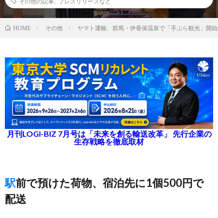
その他の記事
,
プレスリリースなど
その他
ヤマト運輸、群馬・伊香保温泉で「手ぶら観光」開始
HOME
月刊LOGI-BIZ 7月号は「未来を創る輸送改革」 先行企業の
生存戦略を徹底取材
駅前で預けた荷物、宿泊先に1個500円で
配送