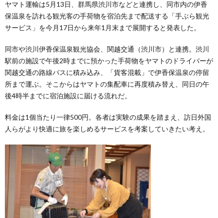
ヤマト運輸は5月13日、群馬県渋川市などと連携し、同市内の伊香
保温泉を訪れる観光客の手荷物を宿泊先まで配送する「手ぶら観光
サービス」を今月17日から来年1月末まで展開すると発表した。
同市や渋川伊香保温泉観光協会、関越交通（渋川市）と連携。渋川
駅前の施設で午後2時までに預かった手荷物をヤマトのドライバーが
関越交通の路線バスに積み込み、「貨客混載」で伊香保温泉の停留
所まで運ぶ。そこからはヤマトの集配車に再度積み替え、同日の午
後4時半までに宿泊施設に届ける流れだ。
料金は1個当たり一律500円。各者は実験の成果を踏まえ、訪日外国
人らがより快適に旅を楽しめるサービスを考案していきたい考え。