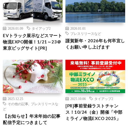
2026.01.09
タイアップ2
2026.01.01
プレスリリースなど
EVトラック展示などスマート
謹賀新年・2026年も何卒宜し
物流EXPO開催！1/21～23＠
くお願い申し上げます
東京ビッグサイト[PR]
2025.12.25
2025.10.06
タイアップ2
その他の記事
,
プレスリリースな
[PR]事前登録ラストチャン
ど
ス！10/24（金）開催「中部
【お知らせ】年末年始の記事
ミライノ物流EXCO 2025」
配信予定につきまして