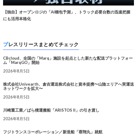
【独自】オープンロジの「AI梱包予測」、トラック必要台数の迅速把握
にも活用本格化
プレスリリースまとめてチェック
CBcloud、全国の「Marq」施設を起点とした新たな配送プラットフォー
ム「MarqGO」開始
2026年8月5日
株式会社Univearth、倉吉運送株式会社と資本提携〜山陰エリアへ実運送
ネットワークを拡大〜
2026年8月5日
川崎重工業／ばら積運搬船「ARISTOS II」の引き渡し
2026年8月5日
フジトランスコーポレーション／新造船「蓉翔丸」就航