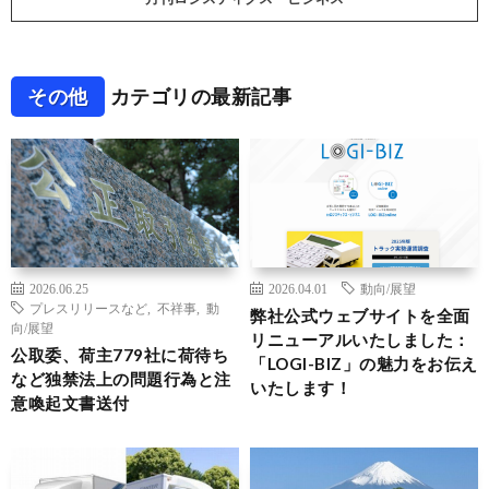
その他
カテゴリの最新記事
2026.06.25
2026.04.01
動向/展望
プレスリリースなど
,
不祥事
,
動
弊社公式ウェブサイトを全面
向/展望
リニューアルいたしました：
公取委、荷主779社に荷待ち
「LOGI-BIZ」の魅力をお伝え
など独禁法上の問題行為と注
いたします！
意喚起文書送付