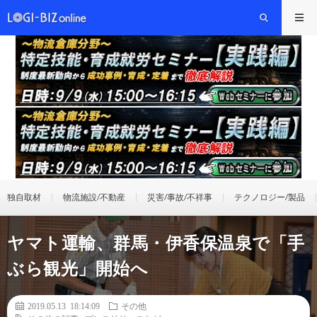
独自取材
物流施設/不動産
災害/事故/不祥事
テクノロジー/製品
ヤマト運輸、群馬・伊香保温泉で「手
ぶら観光」開始へ
2019.05.13 18:14:09
その他