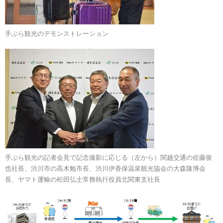
手ぶら観光のデモンストレーション
手ぶら観光の記者会見で記念撮影に応じる（左から）関越交通の佐藤俊
也社長、渋川市の高木勉市長、渋川伊香保温泉観光協会の大森隆博会
長、ヤマト運輸の松田弘士常務執行役員北関東支社長