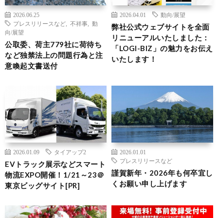
2026.06.25
2026.04.01
動向/展望
プレスリリースなど
,
不祥事
,
動
弊社公式ウェブサイトを全面
向/展望
リニューアルいたしました：
公取委、荷主779社に荷待ち
「LOGI-BIZ」の魅力をお伝え
など独禁法上の問題行為と注
いたします！
意喚起文書送付
2026.01.09
タイアップ2
2026.01.01
プレスリリースなど
EVトラック展示などスマート
謹賀新年・2026年も何卒宜し
物流EXPO開催！1/21～23＠
くお願い申し上げます
東京ビッグサイト[PR]