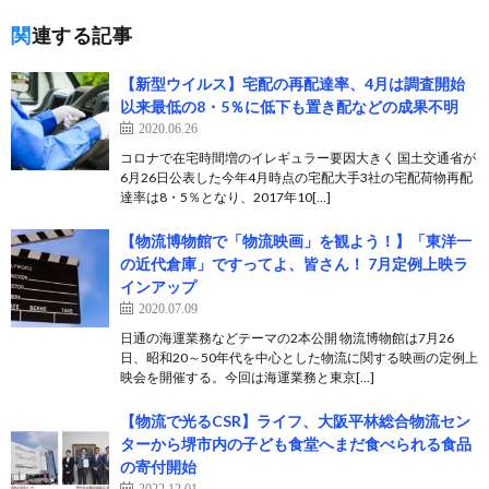
関連する記事
【新型ウイルス】宅配の再配達率、4月は調査開始
以来最低の8・5％に低下も置き配などの成果不明
2020.06.26
コロナで在宅時間増のイレギュラー要因大きく 国土交通省が
6月26日公表した今年4月時点の宅配大手3社の宅配荷物再配
達率は8・5％となり、2017年10[…]
【物流博物館で「物流映画」を観よう！】「東洋一
の近代倉庫」ですってよ、皆さん！ 7月定例上映ラ
インアップ
2020.07.09
日通の海運業務などテーマの2本公開 物流博物館は7月26
日、昭和20～50年代を中心とした物流に関する映画の定例上
映会を開催する。今回は海運業務と東京[…]
【物流で光るCSR】ライフ、大阪平林総合物流セン
ターから堺市内の子ども食堂へまだ食べられる食品
の寄付開始
2022.12.01