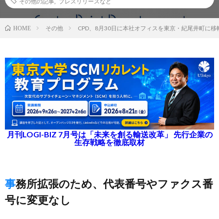
その他の記事
,
プレスリリースなど
その他
CPD、8月30日に本社オフィスを東京・紀尾井町に移
HOME
月刊LOGI-BIZ 7月号は「未来を創る輸送改革」 先行企業の
生存戦略を徹底取材
事務所拡張のため、代表番号やファクス番
号に変更なし