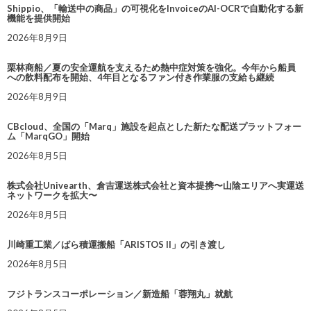
Shippio、「輸送中の商品」の可視化をInvoiceのAI-OCRで自動化する新
機能を提供開始
2026年8月9日
栗林商船／夏の安全運航を支えるため熱中症対策を強化。今年から船員
への飲料配布を開始、4年目となるファン付き作業服の支給も継続
2026年8月9日
CBcloud、全国の「Marq」施設を起点とした新たな配送プラットフォー
ム「MarqGO」開始
2026年8月5日
株式会社Univearth、倉吉運送株式会社と資本提携〜山陰エリアへ実運送
ネットワークを拡大〜
2026年8月5日
川崎重工業／ばら積運搬船「ARISTOS II」の引き渡し
2026年8月5日
フジトランスコーポレーション／新造船「蓉翔丸」就航