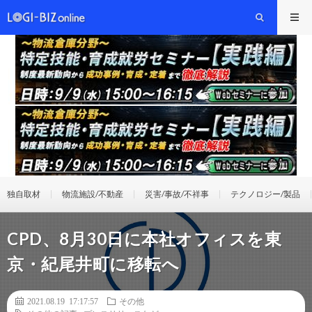
独自取材
物流施設/不動産
災害/事故/不祥事
テクノロジー/製品
CPD、8月30日に本社オフィスを東
京・紀尾井町に移転へ
2021.08.19 17:17:57
その他