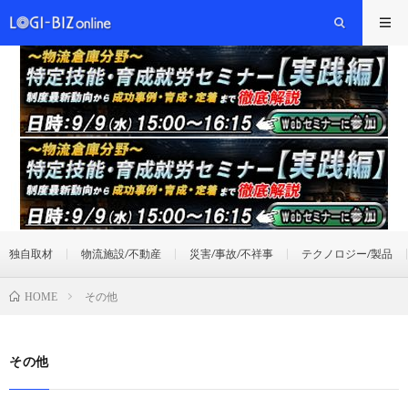
独自取材
物流施設/不動産
災害/事故/不祥事
テクノロジー/製品
その他
HOME
その他