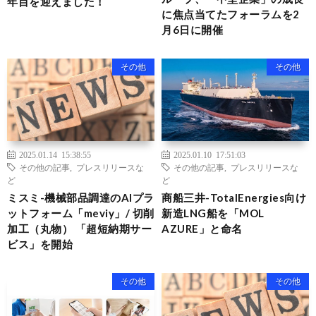
年目を迎えました！
に焦点当てたフォーラムを2
月6日に開催
その他
その他
2025.01.14 15:38:55
2025.01.10 17:51:03
その他の記事
,
プレスリリースな
その他の記事
,
プレスリリースな
ど
ど
ミスミ-機械部品調達のAIプラ
商船三井-TotalEnergies向け
ットフォーム「meviy」/ 切削
新造LNG船を「MOL
加工（丸物） 「超短納期サー
AZURE」と命名
ビス」を開始
その他
その他