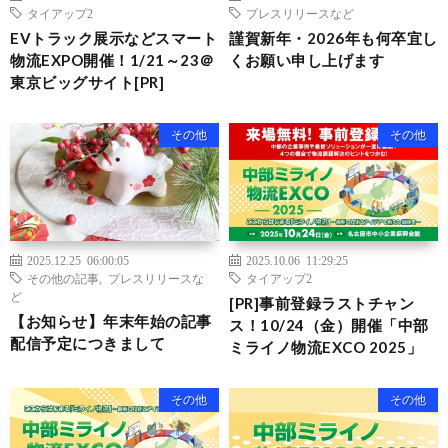
タイアップ2
プレスリリースなど
EVトラック展示などスマート
謹賀新年・2026年も何卒宜し
物流EXPO開催！1/21～23＠
くお願い申し上げます
東京ビッグサイト[PR]
その他
その他
2025.12.25 06:00:05
2025.10.06 11:29:25
その他の記事
,
プレスリリースな
タイアップ2
ど
[PR]事前登録ラストチャン
【お知らせ】年末年始の記事
ス！10/24（金）開催「中部
配信予定につきまして
ミライノ物流EXCO 2025」
その他
その他