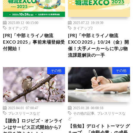
2025.09.12 00:15:00
2025.07.22 19:19:39
タイアップ2
タイアップ2
[PR]「中部ミライノ物流
[PR]「中部ミライノ物流
EXCO 2025」事前来場登録受
EXCO 2025」10/24（金）開
付開始！
催！大手メーカーらに学ぶ物
流課題解決の一手
その他
その他
2025.04.01 07:00:47
2025.01.28 06:00:18
プレスリリースなど
その他の記事
,
プレスリリースな
ど
【謹告】ロジビズ・オンライ
【告知】デロイト トーマツ グ
ンはサービス正式開始から7
ループ、「中堅企業」の成長