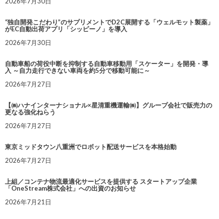
2026年7月30日
“独自開発こだわり”のサプリメントでD2C展開する「ウェルモット製薬」
がEC自動出荷アプリ「シッピーノ」を導入
2026年7月30日
自動車船の荷役中断を抑制する自動車移動用「スケーター」を開発・導
入 ～自力走行できない車両を約5分で移動可能に～
2026年7月27日
【㈱ハナインターナショナル×星清重機運輸㈱】グループ会社で販売力の
更なる強化ねらう
2026年7月27日
東京ミッドタウン八重洲でロボット配送サービスを本格始動
2026年7月27日
上組／コンテナ物流最適化サービスを提供する スタートアップ企業
「OneStream株式会社」への出資のお知らせ
2026年7月21日