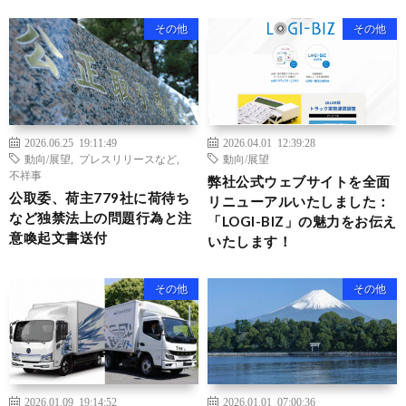
その他
その他
2026.06.25 19:11:49
2026.04.01 12:39:28
動向/展望
,
プレスリリースなど
,
動向/展望
不祥事
弊社公式ウェブサイトを全面
公取委、荷主779社に荷待ち
リニューアルいたしました：
など独禁法上の問題行為と注
「LOGI-BIZ」の魅力をお伝え
意喚起文書送付
いたします！
その他
その他
2026.01.09 19:14:52
2026.01.01 07:00:36