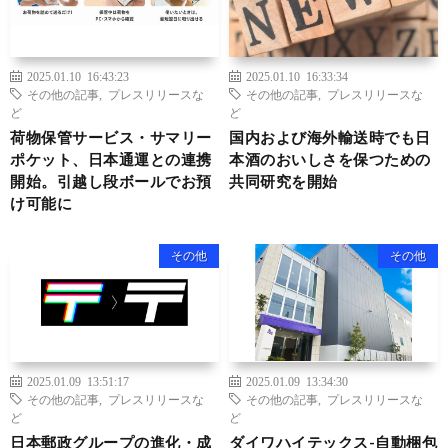
2025.01.10 16:43:23
2025.01.10 16:33:34
その他の記事
,
プレスリリースな
その他の記事
,
プレスリリースな
ど
ど
荷物保管サービス・サマリー
国内および海外輸送時でも日
ポケット、日本通運との連携
本酒のおいしさを保つための
開始。引越し段ボールでお預
共同研究を開始
け可能に
その他
その他
2025.01.09 13:51:17
2025.01.09 13:34:30
その他の記事
,
プレスリリースな
その他の記事
,
プレスリリースな
ど
ど
日本郵政グループの進化・成
ダイワハイテックス-自動梱包