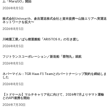
ム「MarqGO」開始
2026年8月5日
株式会社Univearth、倉吉運送株式会社と資本提携〜山陰エリアへ実運送
ネットワークを拡大〜
2026年8月5日
川崎重工業／ばら積運搬船「ARISTOS II」の引き渡し
2026年8月5日
フジトランスコーポレーション／新造船「蓉翔丸」就航
2026年8月5日
ネバーマイル：TGR Haas F1 Teamとのパートナーシップ契約を締結しま
した
2026年8月5日
【トドケール】マルチキャリア化に向けて、2026年7月よりヤマト運輸
とのAPI連携を開始
2026年7月30日