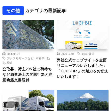
その他
カテゴリの最新記事
2026.06.25
2026.04.01
動向/展望
プレスリリースなど
,
不祥事
,
動
弊社公式ウェブサイトを全面
向/展望
リニューアルいたしました：
公取委、荷主779社に荷待ち
「LOGI-BIZ」の魅力をお伝え
など独禁法上の問題行為と注
いたします！
意喚起文書送付