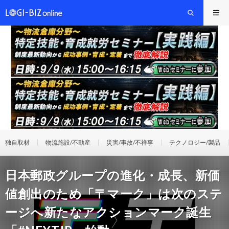
独自取材
物流施設/不動産
災害/事故/不祥事
テクノロジー/製品
日本郵政グループの進化・成長、新価
値創出のため「〒マーク」は次のステ
ージへ新たなアクションマーク誕生