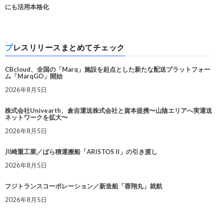
にも活用本格化
プレスリリースまとめてチェック
CBcloud、全国の「Marq」施設を起点とした新たな配送プラットフォー
ム「MarqGO」開始
2026年8月5日
株式会社Univearth、倉吉運送株式会社と資本提携〜山陰エリアへ実運送
ネットワークを拡大〜
2026年8月5日
川崎重工業／ばら積運搬船「ARISTOS II」の引き渡し
2026年8月5日
フジトランスコーポレーション／新造船「蓉翔丸」就航
2026年8月5日