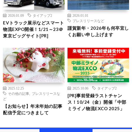
2026.01.09
タイアップ2
2026.01.01
プレスリリースなど
EVトラック展示などスマート
謹賀新年・2026年も何卒宜し
物流EXPO開催！1/21～23＠
くお願い申し上げます
東京ビッグサイト[PR]
2025.12.25
2025.10.06
タイアップ2
その他の記事
,
プレスリリースな
[PR]事前登録ラストチャン
ど
ス！10/24（金）開催「中部
【お知らせ】年末年始の記事
ミライノ物流EXCO 2025」
配信予定につきまして