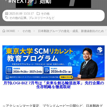
「#NEXTJP」始動
2025.01.09 13:51:17
その他
その他の記事
,
プレスリリースなど
その他
日本郵政グループの進化・成長、新価値創出のため「〒
HOME
月刊LOGI-BIZ 7月号は「未来を創る輸送改革」 先行企業の
生存戦略を徹底取材
～アクションマーク策定、ブランドムービー公開など、日本郵政グ