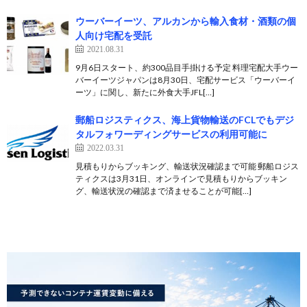
ウーバーイーツ、アルカンから輸入食材・酒類の個
人向け宅配を受託
2021.08.31
9月6日スタート、約300品目手掛ける予定 料理宅配大手ウー
バーイーツジャパンは8月30日、宅配サービス「ウーバーイ
ーツ」に関し、新たに外食大手JFL[…]
郵船ロジスティクス、海上貨物輸送のFCLでもデジ
タルフォワーディングサービスの利用可能に
2022.03.31
見積もりからブッキング、輸送状況確認まで可能 郵船ロジス
ティクスは3月31日、オンラインで見積もりからブッキン
グ、輸送状況の確認まで済ませることが可能[…]