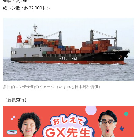
全幅：約26m
総トン数：約22,000トン
多目的コンテナ船のイメージ（いずれも日本郵船提供）
（藤原秀行）