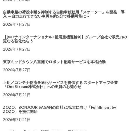
自動車船の荷役中断を抑制する自動車移動用「スケーター」を開発・導
入 ～自力走行できない車両を約5分で移動可能に～
2026年7月27日
【㈱ハナインターナショナル×星清重機運輸㈱】グループ会社で販売力の
更なる強化ねらう
2026年7月27日
東京ミッドタウン八重洲でロボット配送サービスを本格始動
2026年7月27日
上組／コンテナ物流最適化サービスを提供する スタートアップ企業
「OneStream株式会社」への出資のお知らせ
2026年7月21日
ZOZO、BONJOUR SAGANの自社EC拡大に向け「Fulfillment by
ZOZO」を提供開始
2026年7月21日