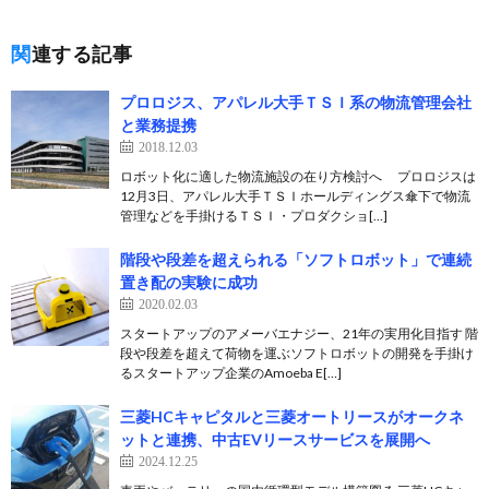
関連する記事
プロロジス、アパレル大手ＴＳＩ系の物流管理会社
と業務提携
2018.12.03
ロボット化に適した物流施設の在り方検討へ プロロジスは
12月3日、アパレル大手ＴＳＩホールディングス傘下で物流
管理などを手掛けるＴＳＩ・プロダクショ[…]
階段や段差を超えられる「ソフトロボット」で連続
置き配の実験に成功
2020.02.03
スタートアップのアメーバエナジー、21年の実用化目指す 階
段や段差を超えて荷物を運ぶソフトロボットの開発を手掛け
るスタートアップ企業のAmoeba E[…]
三菱HCキャピタルと三菱オートリースがオークネ
ットと連携、中古EVリースサービスを展開へ
2024.12.25