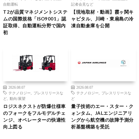
自動運転
記者会見など
T2が品質マネジメントシステ
【現地取材・動画】霞ヶ関キ
ムの国際規格「ISO9001」認
ャピタル、川崎・東扇島の冷
証取得、自動運転分野で国内
凍自動倉庫を公開
初
2026.08.07
2026.08.07
テクノロジー
,
プレスリリースな
テクノロジー
,
プレスリリースな
ど
,
動向/展望
ど
ロジスネクストが防爆仕様車
量子技術のエー・スター・ク
のフォークをフルモデルチェ
ォンタム、JALエンジニアリ
ンジ、オペレーターの快適性
ングから航空機の故障予測分
向上図る
析基盤構築を受託