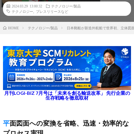
2024.03.29 13:00:32
テクノロジー/製品
テクノロジー
,
プレスリリースなど
テクノロジー/製品
日本郵船が新造外航船で世界初、立体図
HOME
月刊LOGI-BIZ 7月号は「未来を創る輸送改革」 先行企業の
生存戦略を徹底取材
平面図面への変換を省略、迅速・効率的な
プロセス実現