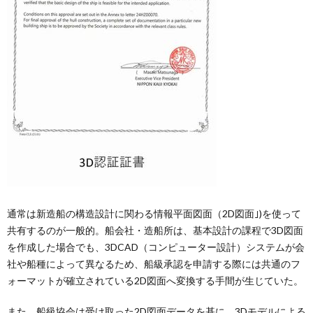
通常は新造船の構造設計に関わる情報平面図面（2D図面｣)を使って
共有するのが一般的。船会社・造船所は、基本設計の課程で3D図面
を作成した場合でも、3DCAD（コンピューター設計）システムが会
社や船種によって異なるため、船級承認を申請する際には共通のフ
ォーマットが確立されている2D図面へ変換する手間が生じていた。
また、船級協会は受け取った2D図面データを基に、3Dモデルによる