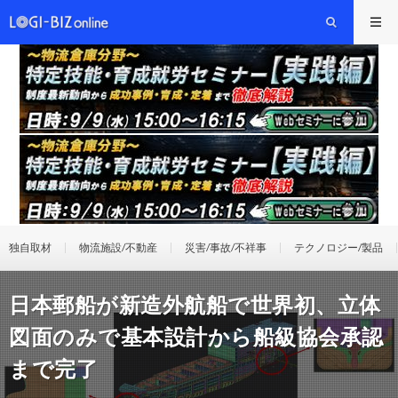
独自取材
物流施設/不動産
災害/事故/不祥事
テクノロジー/製品
日本郵船が新造外航船で世界初、立体
図面のみで基本設計から船級協会承認
まで完了