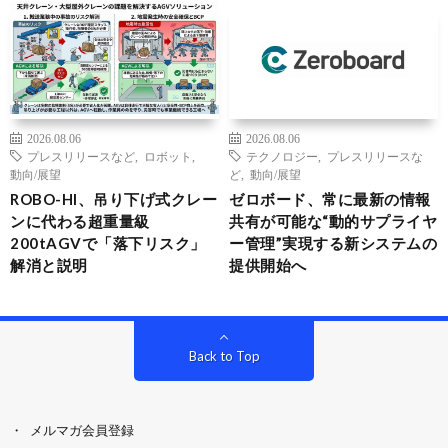
2026.08.06
2026.08.06
プレスリリースなど
,
ロボット
,
テクノロジー
,
プレスリリースな
動向/展望
ど
,
動向/展望
ROBO-HI、吊り下げ式クレー
ゼロボード、常に最新の情報
ンに代わる超重量級
共有が可能な“動的サプライヤ
200tAGVで「落下リスク」
ー管理”実現する新システムの
解消と説明
提供開始へ
Back to Top
メルマガ会員登録