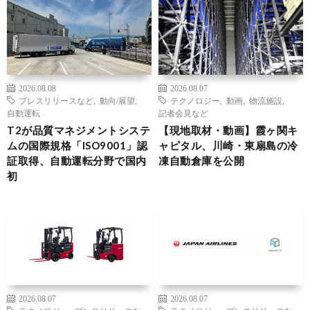
2026.08.08
2026.08.07
プレスリリースなど
,
動向/展望
,
テクノロジー
,
動画
,
物流施設
,
自動運転
記者会見など
T2が品質マネジメントシステ
【現地取材・動画】霞ヶ関キ
ムの国際規格「ISO9001」認
ャピタル、川崎・東扇島の冷
証取得、自動運転分野で国内
凍自動倉庫を公開
初
2026.08.07
2026.08.07