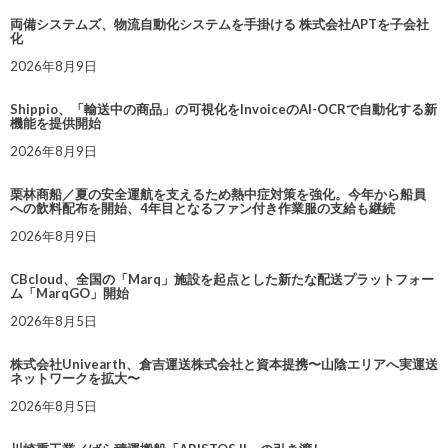
両備システムズ、物流自動化システムを手掛ける 株式会社APTを子会社
化
2026年8月9日
Shippio、「輸送中の商品」の可視化をInvoiceのAI-OCRで自動化する新
機能を提供開始
2026年8月9日
栗林商船／夏の安全運航を支えるため熱中症対策を強化。今年から船員
への飲料配布を開始、4年目となるファン付き作業服の支給も継続
2026年8月9日
CBcloud、全国の「Marq」施設を起点とした新たな配送プラットフォー
ム「MarqGO」開始
2026年8月5日
株式会社Univearth、倉吉運送株式会社と資本提携〜山陰エリアへ実運送
ネットワークを拡大〜
2026年8月5日