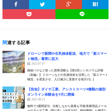
関連する記事
ドローンで新聞や生乳検体配送、地方で「新スマー
ト物流」着実に拡大
2023.07.07
路線バスなど使った貨客混載も【第2回シンポジウム詳報
（前編）】 ドローンなどの先進技術を活用した「新スマート
物流」を普及させ、人口減少に直面する地方の[…]
【告知】ダイヤ工業、アシストスーツ4種類の個別
オンライン体験会を9月に開催
2021.08.23
無料で1週間貸与、比較しながら装着も可能 医療用品メーカ
ーのダイヤ工業（岡山市）は8月20日、独自開発した物流な