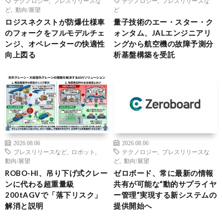
テクノロジー
,
プレスリリースな
テクノロジー
,
プレスリリースな
ど
,
動向/展望
ど
ロジスネクストが防爆仕様車
量子技術のエー・スター・ク
のフォークをフルモデルチェ
ォンタム、JALエンジニアリ
ンジ、オペレーターの快適性
ングから航空機の故障予測分
向上図る
析基盤構築を受託
2026.08.06
2026.08.06
プレスリリースなど
,
ロボット
,
テクノロジー
,
プレスリリースな
動向/展望
ど
,
動向/展望
ROBO-HI、吊り下げ式クレー
ゼロボード、常に最新の情報
ンに代わる超重量級
共有が可能な“動的サプライヤ
200tAGVで「落下リスク」
ー管理”実現する新システムの
解消と説明
提供開始へ