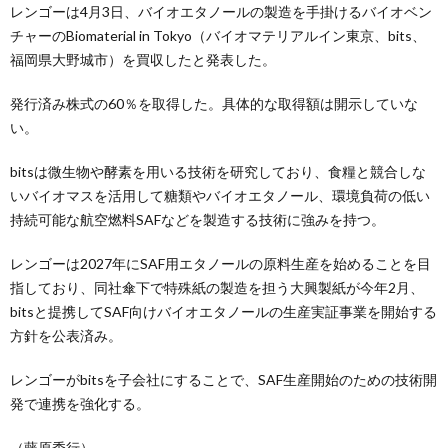
レンゴーは4月3日、バイオエタノールの製造を手掛けるバイオベン
チャーのBiomaterial in Tokyo（バイオマテリアルイン東京、bits、
福岡県大野城市）を買収したと発表した。
発行済み株式の60％を取得した。具体的な取得額は開示していな
い。
bitsは微生物や酵素を用いる技術を研究しており、食糧と競合しな
いバイオマスを活用して糖類やバイオエタノール、環境負荷の低い
持続可能な航空燃料SAFなどを製造する技術に強みを持つ。
レンゴーは2027年にSAF用エタノールの原料生産を始めることを目
指しており、同社傘下で特殊紙の製造を担う大興製紙が今年2月、
bitsと提携してSAF向けバイオエタノールの生産実証事業を開始する
方針を公表済み。
レンゴーがbitsを子会社にすることで、SAF生産開始のための技術開
発で連携を強化する。
（藤原秀行）