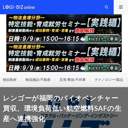
独自取材
物流施設/不動産
災害/事故/不祥事
テクノロジー/製品
レンゴーが福岡のバイオベンチャー
買収、環境負荷低い航空燃料SAFの生
産へ連携強化