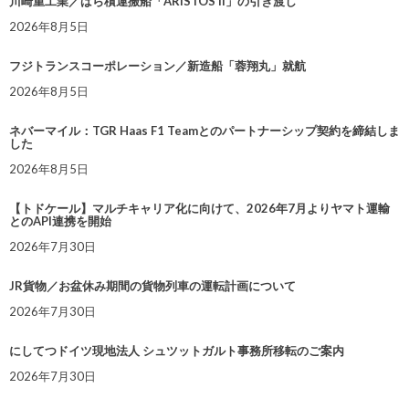
川崎重工業／ばら積運搬船「ARISTOS II」の引き渡し
2026年8月5日
フジトランスコーポレーション／新造船「蓉翔丸」就航
2026年8月5日
ネバーマイル：TGR Haas F1 Teamとのパートナーシップ契約を締結しま
した
2026年8月5日
【トドケール】マルチキャリア化に向けて、2026年7月よりヤマト運輸
とのAPI連携を開始
2026年7月30日
JR貨物／お盆休み期間の貨物列車の運転計画について
2026年7月30日
にしてつドイツ現地法人 シュツットガルト事務所移転のご案内
2026年7月30日