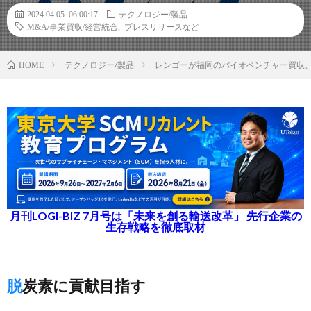
2024.04.05 06:00:17
テクノロジー/製品
M&A/事業買収/経営統合
,
プレスリリースなど
テクノロジー/製品
レンゴーが福岡のバイオベンチャー買収、
HOME
月刊LOGI-BIZ 7月号は「未来を創る輸送改革」 先行企業の
生存戦略を徹底取材
脱炭素に貢献目指す