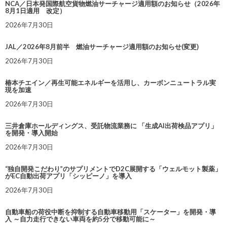
NCA／日本発国際航空貨物燃油サーチャージ適用額のお知らせ（2026年
8月1日適用 改定）
2026年7月30日
JAL／2026年8月前半 燃油サーチャージ適用額のお知らせ(変更)
2026年7月30日
椿本チエイン／再生可能エネルギーを活用し、カーボンニュートラル実
現を加速
2026年7月30日
三井倉庫ホールディングス、受託物流業務に 「生成AI出荷検品アプリ」
を開発・導入開始
2026年7月30日
“独自開発こだわり”のサプリメントでD2C展開する「ウェルモット製薬」
がEC自動出荷アプリ「シッピーノ」を導入
2026年7月30日
自動車船の荷役中断を抑制する自動車移動用「スケーター」を開発・導
入 ～自力走行できない車両を約5分で移動可能に～