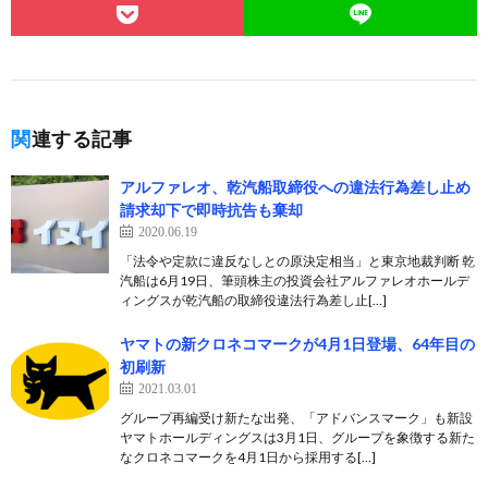
関連する記事
アルファレオ、乾汽船取締役への違法行為差し止め
請求却下で即時抗告も棄却
2020.06.19
「法令や定款に違反なしとの原決定相当」と東京地裁判断 乾
汽船は6月19日、筆頭株主の投資会社アルファレオホールデ
ィングスが乾汽船の取締役違法行為差し止[…]
ヤマトの新クロネコマークが4月1日登場、64年目の
初刷新
2021.03.01
グループ再編受け新たな出発、「アドバンスマーク」も新設
ヤマトホールディングスは3月1日、グループを象徴する新た
なクロネコマークを4月1日から採用する[…]