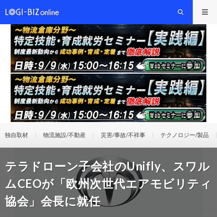
独自取材
物流施設/不動産
災害/事故/不祥事
テクノロジー/製品
テラドローン子会社のUnifly、スワル
ムCEOが「欧州次世代エアモビリティ
協会」会長に就任