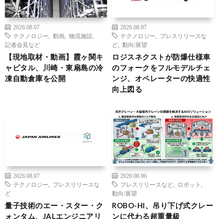
2026.08.07
2026.08.07
テクノロジー
,
動画
,
物流施設
,
テクノロジー
,
プレスリリースな
記者会見など
ど
,
動向/展望
【現地取材・動画】霞ヶ関キ
ロジスネクストが防爆仕様車
ャピタル、川崎・東扇島の冷
のフォークをフルモデルチェ
凍自動倉庫を公開
ンジ、オペレーターの快適性
向上図る
2026.08.07
2026.08.06
テクノロジー
,
プレスリリースな
プレスリリースなど
,
ロボット
,
ど
動向/展望
量子技術のエー・スター・ク
ROBO-HI、吊り下げ式クレー
ォンタム、JALエンジニアリ
ンに代わる超重量級