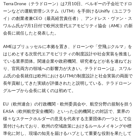
Terra Drone（テラドローン）は7月10日、ベルギーの子会社でドロ
ーンなどの運航管理システム（UTM）を手掛けるUnifly（ユニフラ
イ）の創業者兼CEO（最高経営責任者）、アンドレス・ヴァン・ス
ワルム氏が7月1日付で欧州次世代エアモビリティ協会（AME）の新
会長に就任したと発表した。
AMEはブリュッセルに本拠を置き、ドローンや「空飛ぶクルマ」を
はじめとする次世代エアモビリティの制度設計や社会実装を推進し
ている業界団体。関連企業や政府機関、研究者などが名を連ねてお
り、官民両方の領域への影響力が大きい。テラドローンは、スワル
ム氏の会長就任は欧州におけるUTMの制度設計と社会実装の両面で
長年貢献してきた実績が評価されたと説明している。テラドローン
グループから会長に就くのは初めて。
EU（欧州連合）の行政機関・欧州委員会や、航空分野の規制を担う
EASA（欧州航空安全機関）といった公的機関との対話で、業界の
様々なステークホルダーの意見を代表する主要団体の一つとして位
置付けられており、欧州の空域政策におけるルールメイキングや標
準化に対し、現場の知見を届けるハブとして重要な役割を果たして