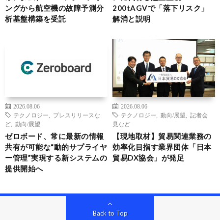
ングから航空機の故障予測分
200tAGVで「落下リスク」
析基盤構築を受託
解消と説明
2026.08.06
2026.08.06
テクノロジー
,
プレスリリースな
テクノロジー
,
動向/展望
,
記者会
ど
,
動向/展望
見など
ゼロボード、常に最新の情報
【現地取材】貿易関連業務の
共有が可能な“動的サプライヤ
効率化目指す業界団体「日本
ー管理”実現する新システムの
貿易DX協会」が発足
提供開始へ
Back to Top