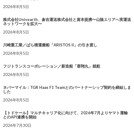
2026年8月5日
株式会社Univearth、倉吉運送株式会社と資本提携〜山陰エリアへ実運送
ネットワークを拡大〜
2026年8月5日
川崎重工業／ばら積運搬船「ARISTOS II」の引き渡し
2026年8月5日
フジトランスコーポレーション／新造船「蓉翔丸」就航
2026年8月5日
ネバーマイル：TGR Haas F1 Teamとのパートナーシップ契約を締結しま
した
2026年8月5日
【トドケール】マルチキャリア化に向けて、2026年7月よりヤマト運輸
とのAPI連携を開始
2026年7月30日