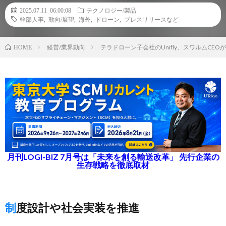
2025.07.11 06:00:08
テクノロジー/製品
幹部人事
,
動向/展望
,
海外
,
ドローン
,
プレスリリースなど
経営/業界動向
テラドローン子会社のUnifly、スワルムC
HOME
月刊LOGI-BIZ 7月号は「未来を創る輸送改革」 先行企業の
生存戦略を徹底取材
制度設計や社会実装を推進