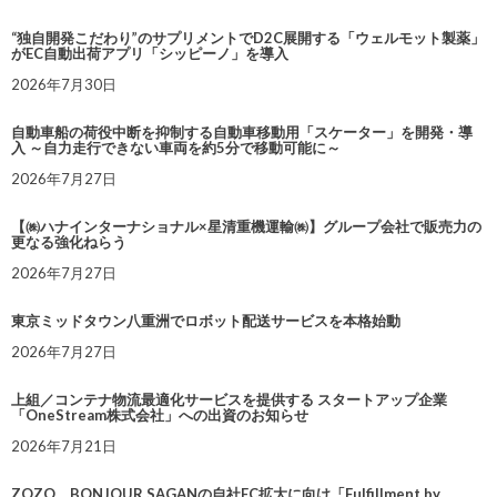
“独自開発こだわり”のサプリメントでD2C展開する「ウェルモット製薬」
がEC自動出荷アプリ「シッピーノ」を導入
2026年7月30日
自動車船の荷役中断を抑制する自動車移動用「スケーター」を開発・導
入 ～自力走行できない車両を約5分で移動可能に～
2026年7月27日
【㈱ハナインターナショナル×星清重機運輸㈱】グループ会社で販売力の
更なる強化ねらう
2026年7月27日
東京ミッドタウン八重洲でロボット配送サービスを本格始動
2026年7月27日
上組／コンテナ物流最適化サービスを提供する スタートアップ企業
「OneStream株式会社」への出資のお知らせ
2026年7月21日
ZOZO、BONJOUR SAGANの自社EC拡大に向け「Fulfillment by