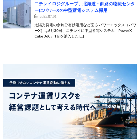
ニチレイロジグループ、北海道・釧路の物流センタ
ーにパワーXの中型蓄電システム採用
2025.07.01
太陽光発電の余剰分有効活用など図る パワーエックス（パワ
ーX）は6月30日、ニチレイに中型蓄電システム「PowerX
Cube 360」1台を納入した[…]