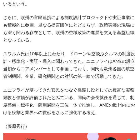
いるという。
さらに、欧州の官民連携による制度設計プロジェクトや実証事業に
も積極的に参画。単なる提言団体にとどまらず、政策実装の現場に
も深く関わる存在として、欧州の空域政策の進展を支える基盤組織
となっている。
スワルム氏は10年以上にわたり、ドローンや空飛ぶクルマの制度設
計・標準化・実証・導入に関わってきた。ユニフライはAMEの設立
当初からコアメンバーとして参画しており、同氏も欧州各国の航空
管制機関、企業、研究機関との対話の第一線で活動してきた。
ユニフライが培ってきた官民をつなぐ橋渡し役としての豊富な実務
経験と信頼が評価されたとみている。同氏の会長就任を通じて、制
度整備・標準化・商用展開を三位一体で推進し、AMEの欧州内にお
ける役割と業界への貢献をさらに強化する考え。
（藤原秀行）