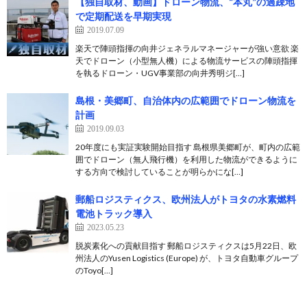
【独自取材、動画】ドローン物流、“本丸”の過疎地
で定期配送を早期実現
2019.07.09
楽天で陣頭指揮の向井ジェネラルマネージャーが強い意欲 楽
天でドローン（小型無人機）による物流サービスの陣頭指揮
を執るドローン・UGV事業部の向井秀明ジ[…]
島根・美郷町、自治体内の広範囲でドローン物流を
計画
2019.09.03
20年度にも実証実験開始目指す 島根県美郷町が、町内の広範
囲でドローン（無人飛行機）を利用した物流ができるように
する方向で検討していることが明らかにな[…]
郵船ロジスティクス、欧州法人がトヨタの水素燃料
電池トラック導入
2023.05.23
脱炭素化への貢献目指す 郵船ロジスティクスは5月22日、欧
州法人のYusen Logistics (Europe) が、トヨタ自動車グループ
のToyo[…]