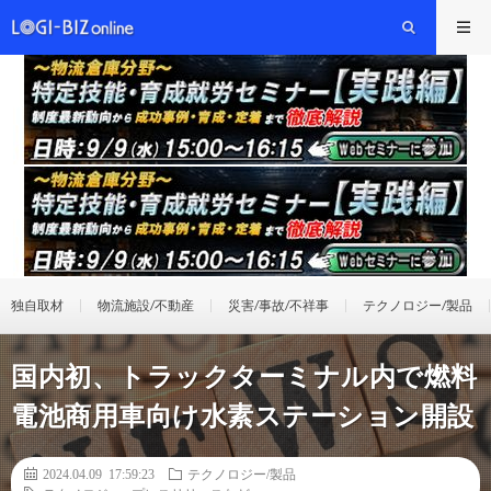
独自取材
物流施設/不動産
災害/事故/不祥事
テクノロジー/製品
国内初、トラックターミナル内で燃料
電池商用車向け水素ステーション開設
2024.04.09 17:59:23
テクノロジー/製品