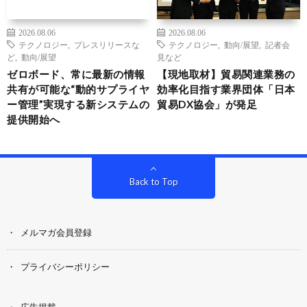
2026.08.06
2026.08.06
テクノロジー
,
プレスリリースな
テクノロジー
,
動向/展望
,
記者会
ど
,
動向/展望
見など
ゼロボード、常に最新の情報
【現地取材】貿易関連業務の
共有が可能な“動的サプライヤ
効率化目指す業界団体「日本
ー管理”実現する新システムの
貿易DX協会」が発足
提供開始へ
Back to Top
メルマガ会員登録
プライバシーポリシー
広告掲載