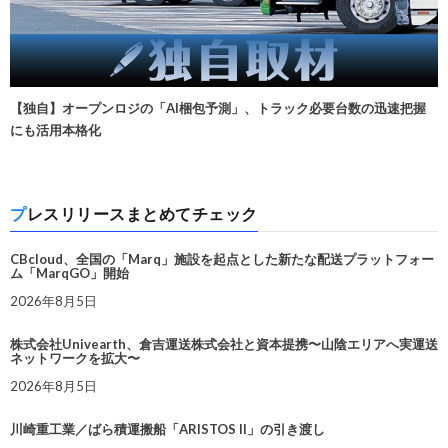
【独自】オープンロジの「AI梱包予測」、トラック必要台数の迅速把握
にも活用本格化
プレスリリースまとめてチェック
CBcloud、全国の「Marq」施設を起点とした新たな配送プラットフォー
ム「MarqGO」開始
2026年8月5日
株式会社Univearth、倉吉運送株式会社と資本提携〜山陰エリアへ実運送
ネットワークを拡大〜
2026年8月5日
川崎重工業／ばら積運搬船「ARISTOS II」の引き渡し