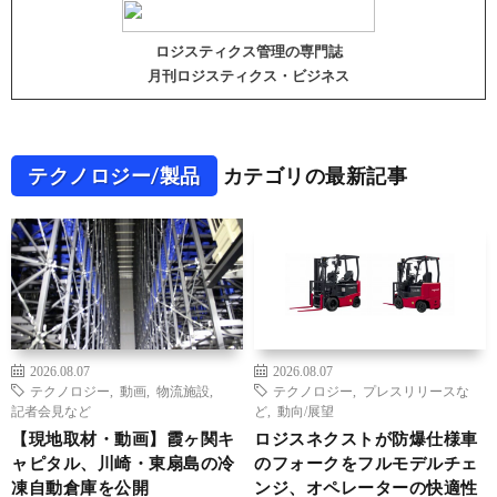
ロジスティクス管理の専門誌
月刊ロジスティクス・ビジネス
テクノロジー/製品
カテゴリの最新記事
2026.08.07
2026.08.07
テクノロジー
,
動画
,
物流施設
,
テクノロジー
,
プレスリリースな
記者会見など
ど
,
動向/展望
【現地取材・動画】霞ヶ関キ
ロジスネクストが防爆仕様車
ャピタル、川崎・東扇島の冷
のフォークをフルモデルチェ
凍自動倉庫を公開
ンジ、オペレーターの快適性