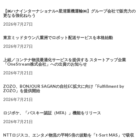
【㈱ハナインターナショナル×星清重機運輸㈱】グループ会社で販売力の
更なる強化ねらう
2026年7月27日
東京ミッドタウン八重洲でロボット配送サービスを本格始動
2026年7月27日
上組／コンテナ物流最適化サービスを提供する スタートアップ企業
「OneStream株式会社」への出資のお知らせ
2026年7月21日
ZOZO、BONJOUR SAGANの自社EC拡大に向け「Fulfillment by
ZOZO」を提供開始
2026年7月21日
ロジポケ、「パスキー認証（MFA）」機能をリリース
2026年7月21日
NTTロジスコ、エンタメ物流の平時5倍の波動を「t-Sort MAS」で吸収