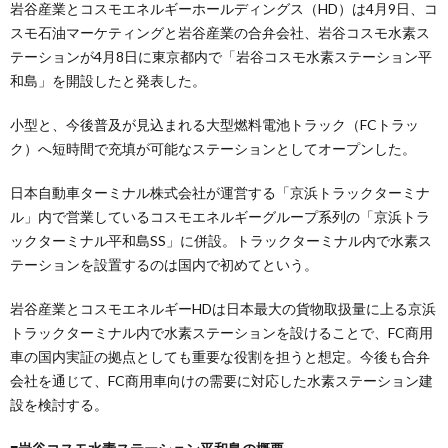
岩谷産業とコスモエネルギーホールディングス（HD）は4月9日、コ
スモ石油マーケティングと岩谷産業の合弁会社、岩谷コスモ水素ス
テーションが4月8日に東京都内で「岩谷コスモ水素ステーション平
和島」を開設したと発表した。
小型と、今後普及が見込まれる大型燃料電池トラック（FCトラッ
ク）へ短時間で充填が可能なステーションとしてオープンした。
日本自動車ターミナル株式会社が運営する「京浜トラックターミナ
ル」内で営業しているコスモエネルギーグループ系列の「京浜トラ
ックターミナル平和島SS」に併設。トラックターミナル内で水素ス
テーションを設置するのは国内で初めてという。
岩谷産業とコスモエネルギーHDは日本最大の貨物取扱量に上る京浜
トラックターミナル内で水素ステーションを設けることで、FC商用
車の国内実証の拠点としても重要な役割を担うと想定。今後も合弁
会社を通じて、FC商用車向けの需要に対応した水素ステーション建
設を検討する。