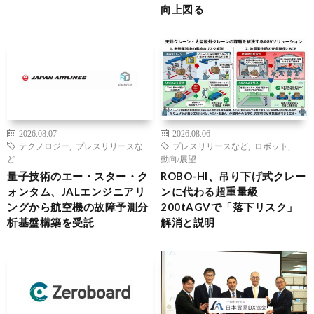
向上図る
2026.08.07
2026.08.06
テクノロジー
,
プレスリリースな
プレスリリースなど
,
ロボット
,
ど
動向/展望
量子技術のエー・スター・ク
ROBO-HI、吊り下げ式クレー
ォンタム、JALエンジニアリ
ンに代わる超重量級
ングから航空機の故障予測分
200tAGVで「落下リスク」
析基盤構築を受託
解消と説明