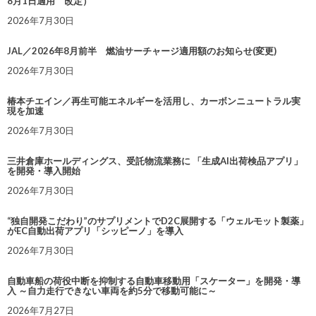
8月1日適用 改定）
2026年7月30日
JAL／2026年8月前半 燃油サーチャージ適用額のお知らせ(変更)
2026年7月30日
椿本チエイン／再生可能エネルギーを活用し、カーボンニュートラル実
現を加速
2026年7月30日
三井倉庫ホールディングス、受託物流業務に 「生成AI出荷検品アプリ」
を開発・導入開始
2026年7月30日
“独自開発こだわり”のサプリメントでD2C展開する「ウェルモット製薬」
がEC自動出荷アプリ「シッピーノ」を導入
2026年7月30日
自動車船の荷役中断を抑制する自動車移動用「スケーター」を開発・導
入 ～自力走行できない車両を約5分で移動可能に～
2026年7月27日