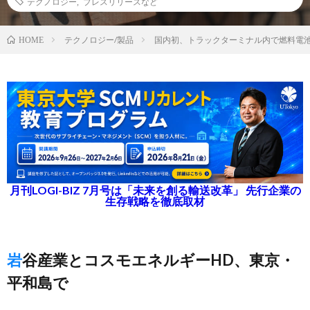
テクノロジー
,
プレスリリースなど
テクノロジー/製品
国内初、トラックターミナル内で燃料電
HOME
月刊LOGI-BIZ 7月号は「未来を創る輸送改革」 先行企業の
生存戦略を徹底取材
岩谷産業とコスモエネルギーHD、東京・
平和島で