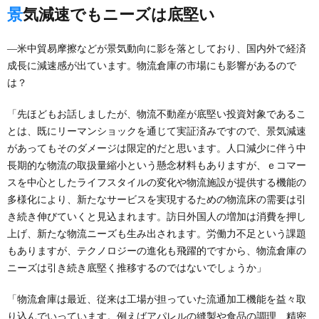
景気減速でもニーズは底堅い
―米中貿易摩擦などが景気動向に影を落としており、国内外で経済
成長に減速感が出ています。物流倉庫の市場にも影響があるので
は？
「先ほどもお話しましたが、物流不動産が底堅い投資対象であるこ
とは、既にリーマンショックを通じて実証済みですので、景気減速
があってもそのダメージは限定的だと思います。人口減少に伴う中
長期的な物流の取扱量縮小という懸念材料もありますが、ｅコマー
スを中心としたライフスタイルの変化や物流施設が提供する機能の
多様化により、新たなサービスを実現するための物流床の需要は引
き続き伸びていくと見込まれます。訪日外国人の増加は消費を押し
上げ、新たな物流ニーズも生み出されます。労働力不足という課題
もありますが、テクノロジーの進化も飛躍的ですから、物流倉庫の
ニーズは引き続き底堅く推移するのではないでしょうか」
「物流倉庫は最近、従来は工場が担っていた流通加工機能を益々取
り込んでいっています。例えばアパレルの縫製や食品の調理、精密