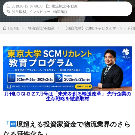
2019.05.15 07:00:35
物流施設/不動産
独自取材
,
インタビュー
,
物流施設
物流施設/不動産
【独自取材】CBREキャピタルマーケット
HOME
月刊LOGI-BIZ 7月号は「未来を創る輸送改革」 先行企業の
生存戦略を徹底取材
「国境超える投資家資金で物流業界のさら
なる活性化を」