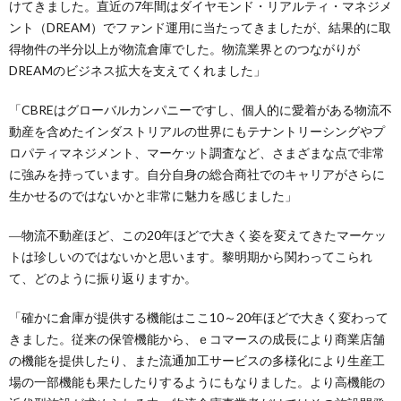
けてきました。直近の7年間はダイヤモンド・リアルティ・マネジメ
ント（DREAM）でファンド運用に当たってきましたが、結果的に取
得物件の半分以上が物流倉庫でした。物流業界とのつながりが
DREAMのビジネス拡大を支えてくれました」
「CBREはグローバルカンパニーですし、個人的に愛着がある物流不
動産を含めたインダストリアルの世界にもテナントリーシングやプ
ロパティマネジメント、マーケット調査など、さまざまな点で非常
に強みを持っています。自分自身の総合商社でのキャリアがさらに
生かせるのではないかと非常に魅力を感じました」
―物流不動産ほど、この20年ほどで大きく姿を変えてきたマーケッ
トは珍しいのではないかと思います。黎明期から関わってこられ
て、どのように振り返りますか。
「確かに倉庫が提供する機能はここ10～20年ほどで大きく変わって
きました。従来の保管機能から、ｅコマースの成長により商業店舗
の機能を提供したり、また流通加工サービスの多様化により生産工
場の一部機能も果たしたりするようにもなりました。より高機能の