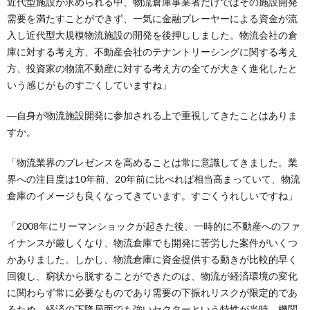
近代型施設が求められる中、物流倉庫事業者だけではその施設開発
需要を満たすことができず、一気に金融プレーヤーによる資金が流
入し近代型大規模物流施設の開発を後押ししました。物流会社の倉
庫に対する考え方、不動産会社のテナントリーシングに関する考え
方、投資家の物流不動産に対する考え方の全てが大きく進化したと
いう感じがものすごくしていますね」
―自身が物流施設開発に参加される上で重視してきたことはありま
すか。
「物流業界のプレゼンスを高めることは常に意識してきました。業
界への注目度は10年前、20年前に比べれば相当高まっていて、物流
倉庫のイメージも良くなってきています。すごくうれしいですね」
「2008年にリーマンショックが起きた後、一時的に不動産へのファ
イナンスが厳しくなり、物流倉庫でも開発に苦労した案件がいくつ
かありました。しかし、物流倉庫に資金提供する動きが比較的早く
回復し、窮状から脱することができたのは、物流が経済環境の変化
に関わらず常に必要なものであり需要の下振れリスクが限定的であ
るため、経済の下降局面でも強いセクターという特性が当時、機関