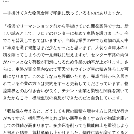
―手掛けてきた物流倉庫で印象に残っているものはありますか。
「横浜でリーマンショック前から手掛けていた開発案件ですね。新
しい試みとして、フロアのセンターに初めて車路を設けました。今
でこそ普及してきてはいますが、当時は業界の中でも建物の真ん中
に車路を通す発想はまだ少なかったと思います。大切な倉庫床の面
積を削ってしまうので一見無駄に思えますが、センター車路の両側
がバースとなり荷役が円滑になるため作業の効率が上がります。さ
らに、車路が完全屋内なので雨天でもウイング車の積み降ろしが可
能になります。このような点を評価いただき、完成当時から入居さ
れている企業の方々は契約をずっと更新してくださっています。物
流業界とのお付き合いが長く、テナント企業と緊密な関係を築いて
きたからこそ、機能重視の発想ができたのだと自負しています」
「収益性を考えると、どうしても床の面積を増やす方に発想が行き
がちですが、機能面を考えれば使い勝手を良くする方が物流倉庫と
しての価値が高まります。多少床を削っても機能向上を重視しよう
と努めた結果、賃料単価も上がりました。物件供給が増えてくると