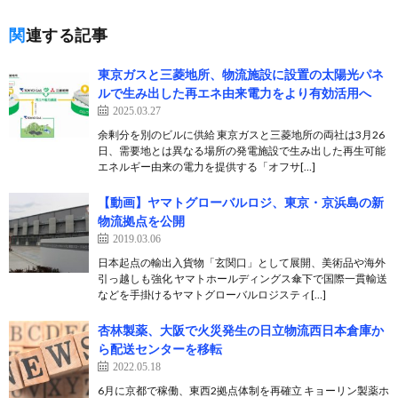
関連する記事
東京ガスと三菱地所、物流施設に設置の太陽光パネ
ルで生み出した再エネ由来電力をより有効活用へ
2025.03.27
余剰分を別のビルに供給 東京ガスと三菱地所の両社は3月26
日、需要地とは異なる場所の発電施設で生み出した再生可能
エネルギー由来の電力を提供する「オフサ[…]
【動画】ヤマトグローバルロジ、東京・京浜島の新
物流拠点を公開
2019.03.06
日本起点の輸出入貨物「玄関口」として展開、美術品や海外
引っ越しも強化 ヤマトホールディングス傘下で国際一貫輸送
などを手掛けるヤマトグローバルロジスティ[…]
杏林製薬、大阪で火災発生の日立物流西日本倉庫か
ら配送センターを移転
2022.05.18
6月に京都で稼働、東西2拠点体制を再確立 キョーリン製薬ホ