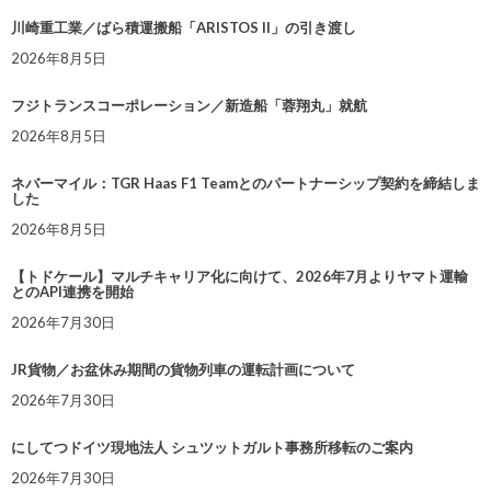
川崎重工業／ばら積運搬船「ARISTOS II」の引き渡し
2026年8月5日
フジトランスコーポレーション／新造船「蓉翔丸」就航
2026年8月5日
ネバーマイル：TGR Haas F1 Teamとのパートナーシップ契約を締結しま
した
2026年8月5日
【トドケール】マルチキャリア化に向けて、2026年7月よりヤマト運輸
とのAPI連携を開始
2026年7月30日
JR貨物／お盆休み期間の貨物列車の運転計画について
2026年7月30日
にしてつドイツ現地法人 シュツットガルト事務所移転のご案内
2026年7月30日