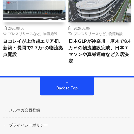
2026.08.06
2026.08.06
プレスリリースなど
,
物流施設
プレスリリースなど
,
物流施設
ヨコレイが上信越エリア初、
日本GLPが神奈川・厚木で8.4
新潟・長岡で2.7万tの物流拠
万㎡の物流施設完成、日本エ
点開設
マソンや真栄運輸など入居決
定
Back to Top
メルマガ会員登録
プライバシーポリシー