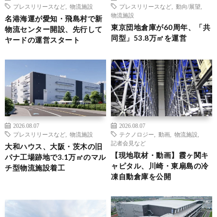
プレスリリースなど
,
物流施設
プレスリリースなど
,
動向/展望
,
物流施設
名港海運が愛知・飛島村で新
東京団地倉庫が60周年、「共
物流センター開設、先行して
同型」53.8万㎡を運営
ヤードの運営スタート
2026.08.07
2026.08.07
プレスリリースなど
,
物流施設
テクノロジー
,
動画
,
物流施設
,
記者会見など
大和ハウス、大阪・茨木の旧
【現地取材・動画】霞ヶ関キ
パナ工場跡地で3.1万㎡のマル
ャピタル、川崎・東扇島の冷
チ型物流施設着工
凍自動倉庫を公開