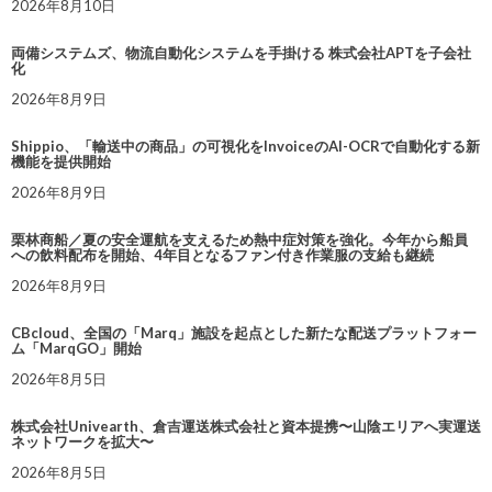
2026年8月10日
両備システムズ、物流自動化システムを手掛ける 株式会社APTを子会社
化
2026年8月9日
Shippio、「輸送中の商品」の可視化をInvoiceのAI-OCRで自動化する新
機能を提供開始
2026年8月9日
栗林商船／夏の安全運航を支えるため熱中症対策を強化。今年から船員
への飲料配布を開始、4年目となるファン付き作業服の支給も継続
2026年8月9日
CBcloud、全国の「Marq」施設を起点とした新たな配送プラットフォー
ム「MarqGO」開始
2026年8月5日
株式会社Univearth、倉吉運送株式会社と資本提携〜山陰エリアへ実運送
ネットワークを拡大〜
2026年8月5日