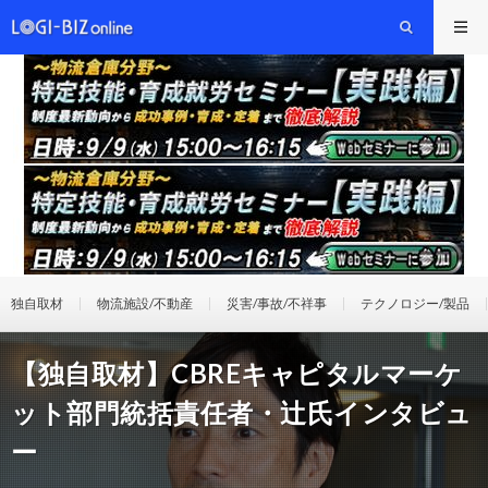
独自取材
物流施設/不動産
災害/事故/不祥事
テクノロジー/製品
【独自取材】CBREキャピタルマーケ
ット部門統括責任者・辻氏インタビュ
ー