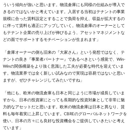
ういう傾向が強いと思います。物流倉庫にも同様の仕組みが導入で
きるのではないかと考えています。入居する当初はテナントの事業
規模に合った賃料設定とすることで負荷を抑え、収益が拡大するの
に伴って賃料も適正にアップしていく。物流倉庫のオーナーとして
もテナント企業の売り上げが伸びるよう、アセットマネジメントな
どの面でサポートするモチベーションが生まれます」
「倉庫オーナーの側も旧来の『大家さん』という発想ではなく、テ
ナントの良き『事業者パートナー』であるべきという感覚で、Win-
Winの関係構築をより強く意識した工夫が必要な時代を迎えていま
す。物流業界では全く新しい試みなので実現は容易ではないと思い
ますが、ぜひチャレンジしてみたいですね」
「他にも、欧米の物流倉庫も日本と同じように市場が成長していま
すから、日本の投資家にとっても長期的な投資対象として非常に魅
力的なアセットだと思います。欧米の物流倉庫は日本と異なり、賃
料も毎年着実に上昇しています。CBREのグローバルネットワークを
使い、日本の方々にも良好な投資機会をご提供していきたいと考え
ています」