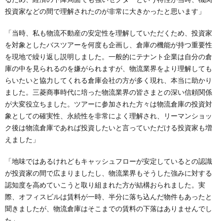
投資家などの間で理解されたのが非常に大きかったと思います」
「当時、私も物流不動産の安定性を理解していただくため、投資家
を対象としたバスツアーを何度も企画し、倉庫の機能が持つ重要性
を現地で繰り返し説明しました。一般的にテナント企業は自分の倉
庫の中を見られるのを嫌がられますが、物流業界をより理解しても
らいたいと協力してくれる倉庫会社の方が多く現れ、本当に助かり
ました。三菱商事時代に培った物流業界の皆さまとの深い信頼関係
が大変役立ちました。ツアーに参加された方々は物流倉庫の投資対
象としての確実性、永続性を非常によく理解され、リーマンショッ
ク後は物流倉庫であれば投資したいと言っていただける投資家も増
えました」
「地味ではあるけれどもキャッシュフローが安定しているとの認識
が投資家の間で広まりましたし、物流業界もそうした強みに対する
認知度を高めていこうと取り組まれた方が結構おられました。実
際、オフィスビルは賃料が一時、半分に落ち込んだ物件もあったと
聞きましたが、物流倉庫はそこまでの賃料の下落はありませんでし
た」