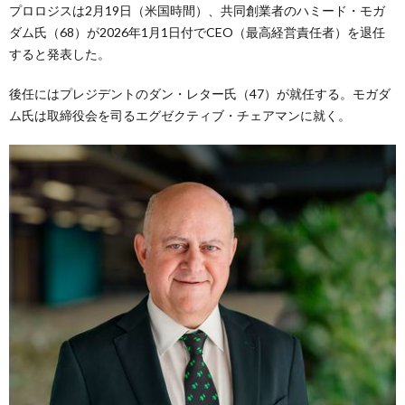
プロロジスは2月19日（米国時間）、共同創業者のハミード・モガ
ダム氏（68）が2026年1月1日付でCEO（最高経営責任者）を退任
すると発表した。
後任にはプレジデントのダン・レター氏（47）が就任する。モガダ
ム氏は取締役会を司るエグゼクティブ・チェアマンに就く。