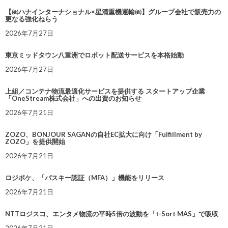
【㈱ハナインターナショナル×星清重機運輸㈱】グループ会社で販売力の
更なる強化ねらう
2026年7月27日
東京ミッドタウン八重洲でロボット配送サービスを本格始動
2026年7月27日
上組／コンテナ物流最適化サービスを提供する スタートアップ企業
「OneStream株式会社」への出資のお知らせ
2026年7月21日
ZOZO、BONJOUR SAGANの自社EC拡大に向け「Fulfillment by
ZOZO」を提供開始
2026年7月21日
ロジポケ、「パスキー認証（MFA）」機能をリリース
2026年7月21日
NTTロジスコ、エンタメ物流の平時5倍の波動を「t-Sort MAS」で吸収