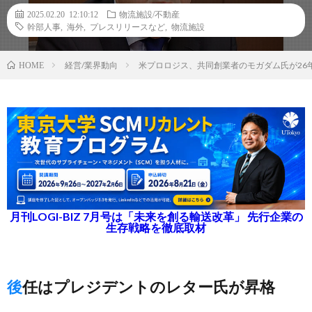
2025.02.20 12:10:12
物流施設/不動産
幹部人事
,
海外
,
プレスリリースなど
,
物流施設
経営/業界動向
米プロロジス、共同創業者のモガダム氏が26年
HOME
月刊LOGI-BIZ 7月号は「未来を創る輸送改革」 先行企業の
生存戦略を徹底取材
後任はプレジデントのレター氏が昇格