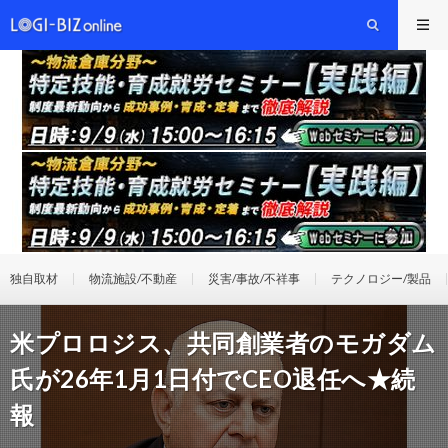
独自取材
物流施設/不動産
災害/事故/不祥事
テクノロジー/製品
米プロロジス、共同創業者のモガダム
氏が26年1月1日付でCEO退任へ★続
報