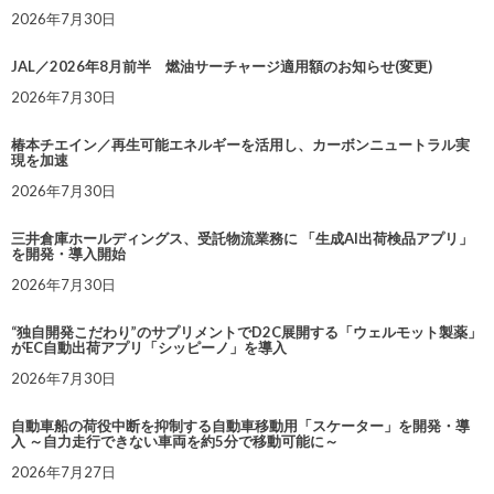
2026年7月30日
JAL／2026年8月前半 燃油サーチャージ適用額のお知らせ(変更)
2026年7月30日
椿本チエイン／再生可能エネルギーを活用し、カーボンニュートラル実
現を加速
2026年7月30日
三井倉庫ホールディングス、受託物流業務に 「生成AI出荷検品アプリ」
を開発・導入開始
2026年7月30日
“独自開発こだわり”のサプリメントでD2C展開する「ウェルモット製薬」
がEC自動出荷アプリ「シッピーノ」を導入
2026年7月30日
自動車船の荷役中断を抑制する自動車移動用「スケーター」を開発・導
入 ～自力走行できない車両を約5分で移動可能に～
2026年7月27日