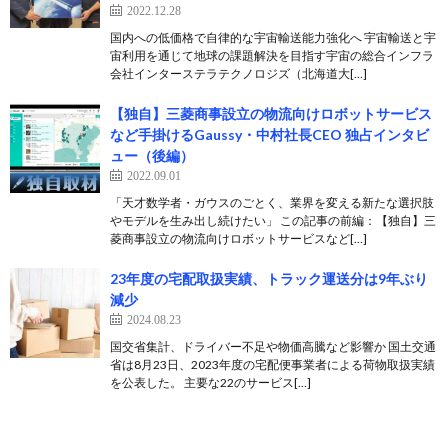
2022.12.28
国内への低価格で自律的な宇宙輸送能力強化へ 宇宙輸送と宇
宙利用を通じて地球の課題解決を目指す宇宙の総合インフラ
会社インターステラテクノロジズ（北海道⼤[…]
【独自】三菱商事設立の物流向けロボットサービス
など手掛けるGaussy・中村社長CEO 独占インタビ
ュー（後編）
2022.09.01
「天才数学者・ガウスのごとく、業界を変える新たな選択肢
やモデルを生み出し続けたい」 この記事の前編：【独自】三
菱商事設立の物流向けロボットサービスなど[…]
23年度の宅配取扱実績、トラック運送分は9年ぶり
減少
2024.08.23
国交省集計、ドライバー不足や物価高騰など影響か 国土交通
省は8月23日、2023年度の宅配便事業者による荷物取扱実績
を公表した。 主要な22のサービス[…]