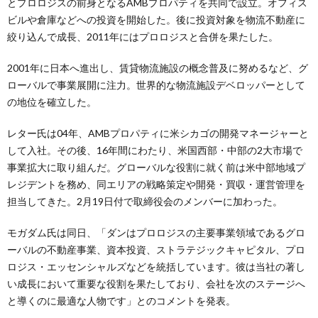
とプロロジスの前身となるAMBプロパティを共同で設立。オフィス
ビルや倉庫などへの投資を開始した。後に投資対象を物流不動産に
絞り込んで成長、2011年にはプロロジスと合併を果たした。
2001年に日本へ進出し、賃貸物流施設の概念普及に努めるなど、グ
ローバルで事業展開に注力。世界的な物流施設デベロッパーとして
の地位を確立した。
レター氏は04年、AMBプロパティに米シカゴの開発マネージャーと
して入社。その後、16年間にわたり、米国西部・中部の2大市場で
事業拡大に取り組んだ。グローバルな役割に就く前は米中部地域プ
レジデントを務め、同エリアの戦略策定や開発・買収・運営管理を
担当してきた。2月19日付で取締役会のメンバーに加わった。
モガダム氏は同日、「ダンはプロロジスの主要事業領域であるグロ
ーバルの不動産事業、資本投資、ストラテジックキャピタル、プロ
ロジス・エッセンシャルズなどを統括しています。彼は当社の著し
い成長において重要な役割を果たしており、会社を次のステージへ
と導くのに最適な人物です」とのコメントを発表。