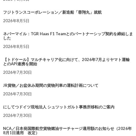
フジトランスコーポレーション／新造船「蓉翔丸」就航
2026年8月5日
ネバーマイル：TGR Haas F1 Teamとのパートナーシップ契約を締結しま
した
2026年8月5日
【トドケール】マルチキャリア化に向けて、2026年7月よりヤマト運輸
とのAPI連携を開始
2026年7月30日
JR貨物／お盆休み期間の貨物列車の運転計画について
2026年7月30日
にしてつドイツ現地法人 シュツットガルト事務所移転のご案内
2026年7月30日
NCA／日本発国際航空貨物燃油サーチャージ適用額のお知らせ（2026年
8月1日適用 改定）