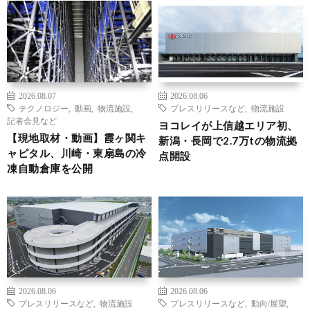
2026.08.07
2026.08.06
テクノロジー
,
動画
,
物流施設
,
プレスリリースなど
,
物流施設
記者会見など
ヨコレイが上信越エリア初、
【現地取材・動画】霞ヶ関キ
新潟・長岡で2.7万tの物流拠
ャピタル、川崎・東扇島の冷
点開設
凍自動倉庫を公開
2026.08.06
2026.08.06
プレスリリースなど
,
物流施設
プレスリリースなど
,
動向/展望
,