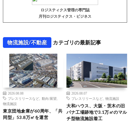
ロジスティクス管理の専門誌
月刊ロジスティクス・ビジネス
物流施設/不動産
カテゴリの最新記事
2026.08.08
2026.08.07
プレスリリースなど
,
動向/展望
,
プレスリリースなど
,
物流施設
物流施設
大和ハウス、大阪・茨木の旧
東京団地倉庫が60周年、「共
パナ工場跡地で3.1万㎡のマル
同型」53.8万㎡を運営
チ型物流施設着工