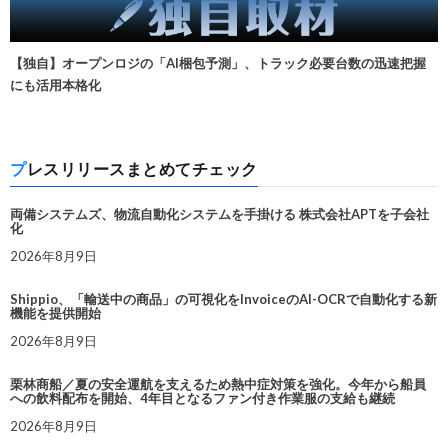
【独自】オープンロジの「AI梱包予測」、トラック必要台数の迅速把握
にも活用本格化
プレスリリースまとめてチェック
両備システムズ、物流自動化システムを手掛ける 株式会社APTを子会社
化
2026年8月9日
Shippio、「輸送中の商品」の可視化をInvoiceのAI-OCRで自動化する新
機能を提供開始
2026年8月9日
栗林商船／夏の安全運航を支えるため熱中症対策を強化。今年から船員
への飲料配布を開始、4年目となるファン付き作業服の支給も継続
2026年8月9日