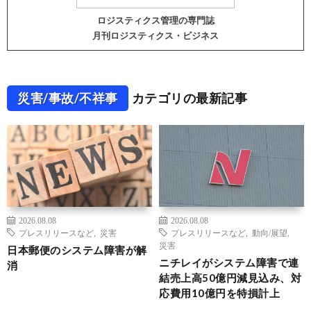
ロジスティクス管理の専門誌
月刊ロジスティクス・ビジネス
災害/事故/不祥事
カテゴリの最新記事
2026.08.08
2026.08.08
プレスリリースなど
,
災害
プレスリリースなど
,
動向/展望
,
災害
日本郵便のシステム障害が解
ニチレイがシステム障害で連
消
結売上高50億円減見込み、対
応費用10億円を特損計上