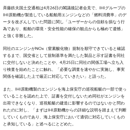
斉藤鉄夫国土交通相は4月26日の閣議後記者会見で、IHIグループの
IHI原動機が製造している船舶用エンジンなどの「燃料消費率」のデ
ータを改ざんしていた問題に関し「ユーザーからの信頼を損なう行
為であり、船舶の環境・安全性能の確保の観点からも極めて遺憾」
と強く非難した。
同社のエンジンがNOx（窒素酸化物）規制を順守できていると確認
するまで、国交省として規制基準を満たした製品と示す証書を同社
に交付しないと決めたことや、4月25日に同社の関係工場へ立ち入
り検査を始めたことに触れ、「必要な調査を速やかに実施し、事実
関係を確認した上で厳正に対応していきたい」と語った。
また、IHI原動機製のエンジンを海上保安庁の巡視船艇の一部で使っ
ていることを認めた上で、証書を交付しないため同社がエンジンを
出荷できなくなり、巡視船艇の建造に影響するのではないかと問わ
れたのに対し、「まずはIHI原動機からの詳細な説明を踏まえて判断
していくものであり、海上保安庁において適切に対応していくもの
と承知している」と述べるにとどめた。