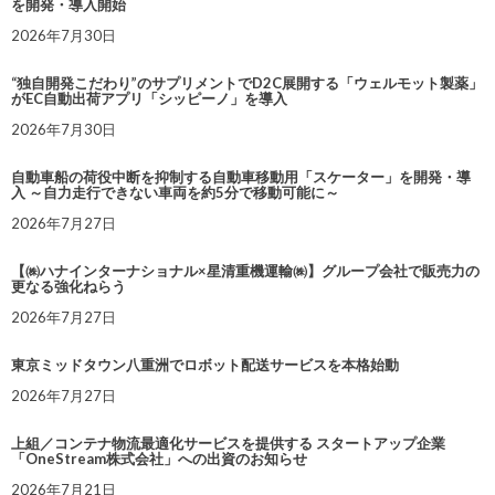
を開発・導入開始
2026年7月30日
“独自開発こだわり”のサプリメントでD2C展開する「ウェルモット製薬」
がEC自動出荷アプリ「シッピーノ」を導入
2026年7月30日
自動車船の荷役中断を抑制する自動車移動用「スケーター」を開発・導
入 ～自力走行できない車両を約5分で移動可能に～
2026年7月27日
【㈱ハナインターナショナル×星清重機運輸㈱】グループ会社で販売力の
更なる強化ねらう
2026年7月27日
東京ミッドタウン八重洲でロボット配送サービスを本格始動
2026年7月27日
上組／コンテナ物流最適化サービスを提供する スタートアップ企業
「OneStream株式会社」への出資のお知らせ
2026年7月21日