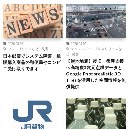
2026.08.08
2026.08.05
プレスリリースなど
,
災害
テクノロジー
,
プレスリリースな
ど
,
災害
日本郵便でシステム障害、通
【熊本地震】復旧・復興支援
販購入商品の郵便局やコンビ
へ高精度3次元点群データと
ニ受け取りできず
Google Photorealistic 3D
Tilesを活用した空間情報を無
償提供