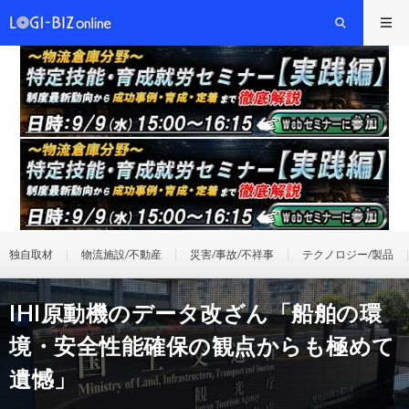
独自取材
物流施設/不動産
災害/事故/不祥事
テクノロジー/製品
IHI原動機のデータ改ざん「船舶の環
境・安全性能確保の観点からも極めて
遺憾」