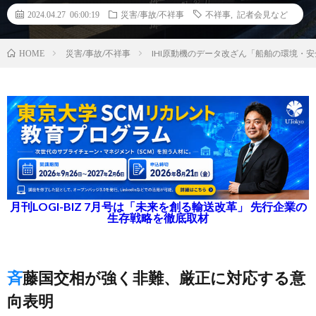
2024.04.27 06:00:19
災害/事故/不祥事
不祥事
,
記者会見など
災害/事故/不祥事
IHI原動機のデータ改ざん「船舶の環境・
HOME
月刊LOGI-BIZ 7月号は「未来を創る輸送改革」 先行企業の
生存戦略を徹底取材
斉藤国交相が強く非難、厳正に対応する意
向表明