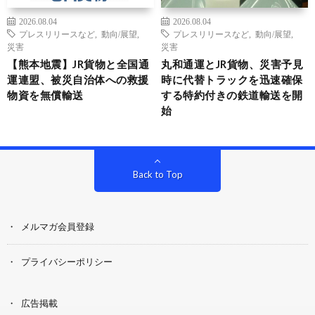
2026.08.04
2026.08.04
プレスリリースなど
,
動向/展望
,
プレスリリースなど
,
動向/展望
,
災害
災害
【熊本地震】JR貨物と全国通
丸和通運とJR貨物、災害予見
運連盟、被災自治体への救援
時に代替トラックを迅速確保
物資を無償輸送
する特約付きの鉄道輸送を開
始
Back to Top
メルマガ会員登録
プライバシーポリシー
広告掲載