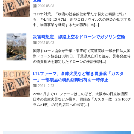
2020.05.08
コロナ対策、「物流の社会的使命果たす努力と精励に報い
る」 F-LINEは5月7日、新型コロナウイルスの感染が拡大する
中、物流事業を継続するため職務に当[…]
災害時想定、線路上空をドローンでガソリン空輸
2025.03.03
国際ドローン協会が千葉・東庄町で実証実験 一般社団法人国
際ドローン協会は3月3日、千葉県東庄町と組み、災害発生時
の物資輸送を想定したドローンの実証実験[…]
LTLファーマ、倉庫火災など響き胃腸薬「ガスタ
ー」一部製品の特約店卸出荷を一時停止
2021.12.23
22年1月まで LTLファーマはこのほど、大阪市の日立物流西
日本の倉庫火災などが響き、胃腸薬「ガスター散 2% 100グ
ラム×1瓶」の特約店卸への出荷[…]