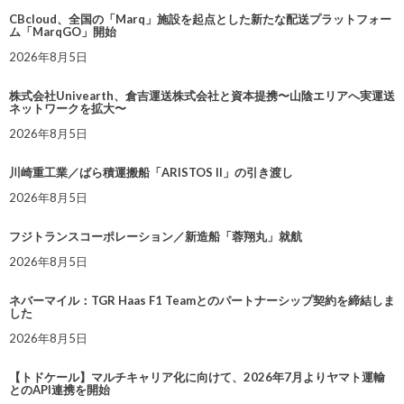
CBcloud、全国の「Marq」施設を起点とした新たな配送プラットフォー
ム「MarqGO」開始
2026年8月5日
株式会社Univearth、倉吉運送株式会社と資本提携〜山陰エリアへ実運送
ネットワークを拡大〜
2026年8月5日
川崎重工業／ばら積運搬船「ARISTOS II」の引き渡し
2026年8月5日
フジトランスコーポレーション／新造船「蓉翔丸」就航
2026年8月5日
ネバーマイル：TGR Haas F1 Teamとのパートナーシップ契約を締結しま
した
2026年8月5日
【トドケール】マルチキャリア化に向けて、2026年7月よりヤマト運輸
とのAPI連携を開始