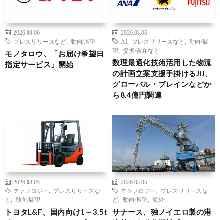
2026.08.06
2026.08.06
プレスリリースなど
,
動向/展望
AI
,
プレスリリースなど
,
動向/展
望
,
提携/合弁など
モノタロウ、「お届け希望日
数理最適化技術活用した物流
指定サービス」開始
の計画立案支援手掛けるJIJ、
グローバル・ブレインなどか
ら8.4億円調達
2026.08.05
2026.08.05
テクノロジー
,
プレスリリースな
テクノロジー
,
プレスリリースな
ど
,
動向/展望
ど
,
動向/展望
,
海外
トヨタL&F、国内向け1～3.5t
サナース、独ノイエロ製の港