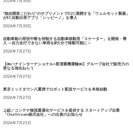
2026年7月30日
“独自開発こだわり”のサプリメントでD2C展開する「ウェルモット製薬」
がEC自動出荷アプリ「シッピーノ」を導入
2026年7月30日
自動車船の荷役中断を抑制する自動車移動用「スケーター」を開発・導
入 ～自力走行できない車両を約5分で移動可能に～
2026年7月27日
【㈱ハナインターナショナル×星清重機運輸㈱】グループ会社で販売力の
更なる強化ねらう
2026年7月27日
東京ミッドタウン八重洲でロボット配送サービスを本格始動
2026年7月27日
上組／コンテナ物流最適化サービスを提供する スタートアップ企業
「OneStream株式会社」への出資のお知らせ
2026年7月21日