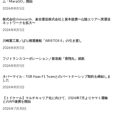
ム「MarqGO」開始
2026年8月5日
株式会社Univearth、倉吉運送株式会社と資本提携〜山陰エリアへ実運送
ネットワークを拡大〜
2026年8月5日
川崎重工業／ばら積運搬船「ARISTOS II」の引き渡し
2026年8月5日
フジトランスコーポレーション／新造船「蓉翔丸」就航
2026年8月5日
ネバーマイル：TGR Haas F1 Teamとのパートナーシップ契約を締結しま
した
2026年8月5日
【トドケール】マルチキャリア化に向けて、2026年7月よりヤマト運輸
とのAPI連携を開始
2026年7月30日