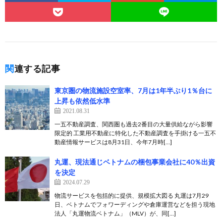
関連する記事
東京圏の物流施設空室率、7月は1年半ぶり1％台に
上昇も依然低水準
2021.08.31
一五不動産調査、関西圏も過去2番目の大量供給ながら影響
限定的 工業用不動産に特化した不動産調査を手掛ける一五不
動産情報サービスは8月31日、今年7月時[…]
丸運、現法通じベトナムの梱包事業会社に40％出資
を決定
2024.07.29
物流サービスを包括的に提供、規模拡大図る 丸運は7月29
日、ベトナムでフォワーディングや倉庫運営などを担う現地
法人「丸運物流ベトナム」（MLV）が、同[…]