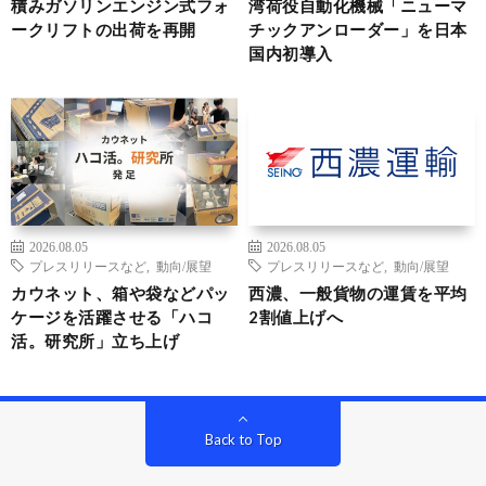
積みガソリンエンジン式フォ
湾荷役自動化機械「ニューマ
ークリフトの出荷を再開
チックアンローダー」を日本
国内初導入
2026.08.05
2026.08.05
プレスリリースなど
,
動向/展望
プレスリリースなど
,
動向/展望
カウネット、箱や袋などパッ
西濃、一般貨物の運賃を平均
ケージを活躍させる「ハコ
2割値上げへ
活。研究所」立ち上げ
Back to Top