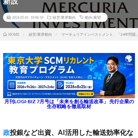
新設
2024.05.01 18:06:10
経営/業界動向
動向/展望
経営/業界動向
マーキュリアインベストメント、「24年問題
HOME
月刊LOGI-BIZ 7月号は「未来を創る輸送改革」 先行企業の
生存戦略を徹底取材
政投銀など出資、AI活用した輸送効率化な