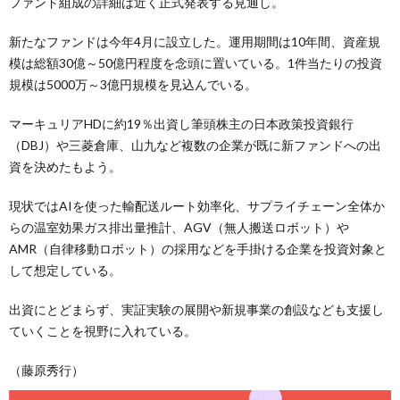
ファンド組成の詳細は近く正式発表する見通し。
新たなファンドは今年4月に設立した。運用期間は10年間、資産規
模は総額30億～50億円程度を念頭に置いている。1件当たりの投資
規模は5000万～3億円規模を見込んでいる。
マーキュリアHDに約19％出資し筆頭株主の日本政策投資銀行
（DBJ）や三菱倉庫、山九など複数の企業が既に新ファンドへの出
資を決めたもよう。
現状ではAIを使った輸配送ルート効率化、サプライチェーン全体か
らの温室効果ガス排出量推計、AGV（無人搬送ロボット）や
AMR（自律移動ロボット）の採用などを手掛ける企業を投資対象と
して想定している。
出資にとどまらず、実証実験の展開や新規事業の創設なども支援し
ていくことを視野に入れている。
（藤原秀行）