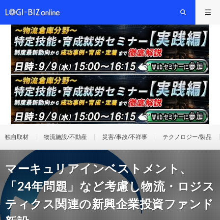
独自取材
物流施設/不動産
災害/事故/不祥事
テクノロジー/製品
マーキュリアインベストメント、
「24年問題」など考慮し物流・ロジス
ティクス関連の新興企業投資ファンド